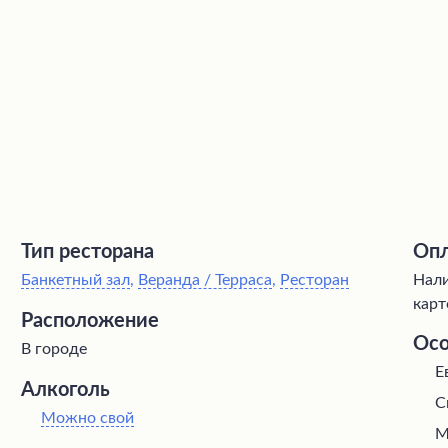
Тип ресторана
Опл
Банкетный зал
,
Веранда / Терраса
,
Ресторан
Нали
карт
Расположение
Осо
В городе
Е
Алкоголь
С
Можно свой
М