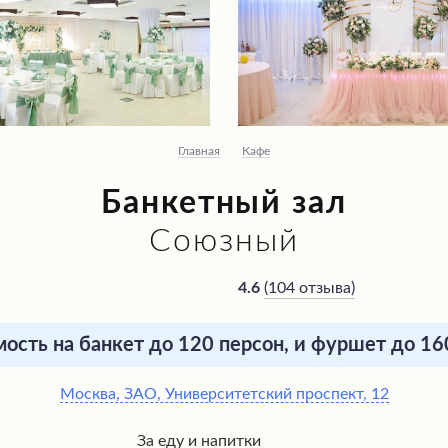
Главная
Кафе
Банкетный зал
Союзный
(
104 отзыва
)
4.6
ость на банкет до 120 персон, и фуршет до 16
Москва, ЗАО, Университетский проспект, 12
За еду и напитки