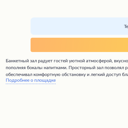
Т
Банкетный зал радует гостей уютной атмосферой, вкус
пополняя бокалы напитками. Просторный зал позволял р
обеспечивал комфортную обстановку и легкий доступ бл
Подробнее о площадке
праздник, заслужив высокую оценку посетителей.