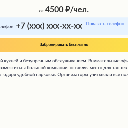
4500
/чел.
от
Показать телефон
+7 (xxx) xxx-xx-xx
елефон:
Забронировать бесплатно
ной кухней и безупречным обслуживанием. Внимательные оф
азместиться большой компании, оставляя место для танцев 
агодаря удобной парковке. Организаторы учитывали все п