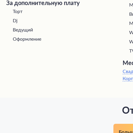
За дополнительную плату
М
Торт
В
Dj
М
Ведущий
W
Оформление
W
T
Мес
Сва
Кор
От
Больш