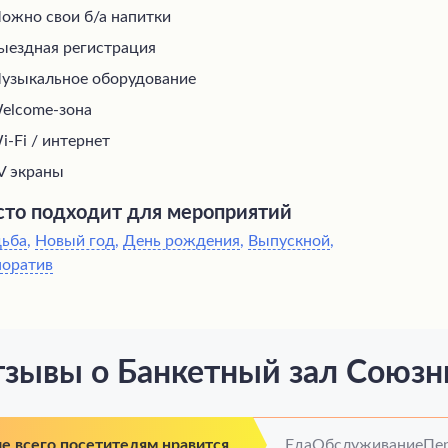
ожно свои б/а напитки
ыездная регистрация
узыкальное оборудование
elcome-зона
i-Fi / интернет
V экраны
то подходит для мероприятий
дьба
,
Новый год
,
День рождения
,
Выпускной
,
поратив
зывы о Банкетный зал Союз
е всего посетителям нравится
Еда
Обслуживание
Пе