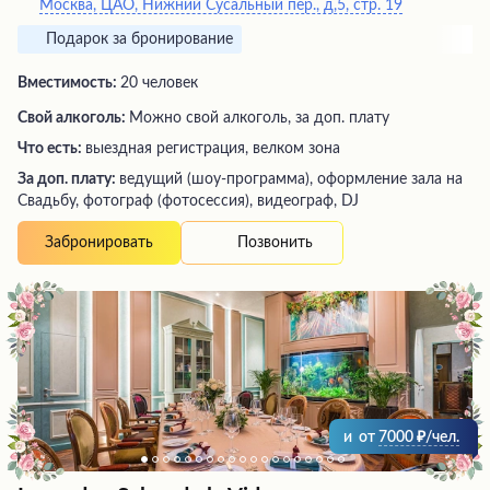
Москва, ЦАО, Нижний Сусальный пер., д,5, стр. 19
Подарок за бронирование
Вместимость:
20 человек
Свой алкоголь:
Можно свой алкоголь, за доп. плату
Что есть:
выездная регистрация, велком зона
За доп. плату:
ведущий (шоу-программа), оформление зала на
Свадьбу, фотограф (фотосессия), видеограф, DJ
Позвонить
Забронировать
и
от
7000
/чел.