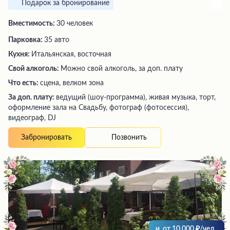
Подарок за бронирование
Вместимость:
30 человек
Парковка:
35 авто
Кухня:
Итальянская, восточная
Свой алкоголь:
Можно свой алкоголь, за доп. плату
Что есть:
сцена, велком зона
За доп. плату:
ведущий (шоу-программа), живая музыка, торт,
оформление зала на Свадьбу, фотограф (фотосессия),
видеограф, DJ
Позвонить
Забронировать
и
от
10 000
/чел.