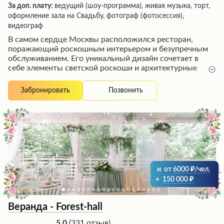
За доп. плату:
ведущий (шоу-программа), живая музыка, торт,
оформление зала на Свадьбу, фотограф (фотосессия),
видеограф
В самом сердце Москвы расположился ресторан,
поражающий роскошным интерьером и безупречным
обслуживанием. Его уникальный дизайн сочетает в
себе элементы светской роскоши и архитектурные
шедевры, благодаря чему переходы между залами
напоминают галереи искусства. Изысканная кухня
Позвонить
Забронировать
предлагает блюда на любой вкус, а меню удовлетворит
самых взыскательных гурманов. Вежливый и учтивый
персонал окружает каждого гостя вниманием, создавая
атмосферу гостеприимства и европейского величия.
Это идеальное место как для важных мероприятий, так
и для романтического ужина или семейного бранча в
атмосфере неповторимого шарма.
и
от
6000
/чел.
+
150 000
Веранда - Forest-hall
(
331 отзыв
)
5.0