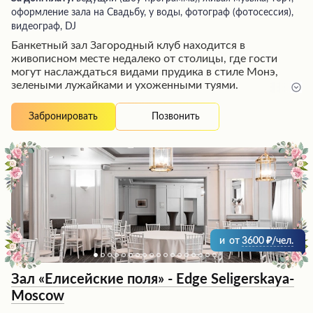
оформление зала на Свадьбу, у воды, фотограф (фотосессия),
видеограф, DJ
Банкетный зал Загородный клуб находится в
живописном месте недалеко от столицы, где гости
могут наслаждаться видами прудика в стиле Монэ,
зелеными лужайками и ухоженными туями.
Просторный зал с панорамными окнами создает
уютную атмосферу и может вместить до 75 гостей.
Позвонить
Забронировать
Предусмотрены все необходимые удобства, включая
отдельное здание для санузлов. Кейтеринг предлагает
разнообразное меню со свежими ингредиентами и
красивой подачей, а профессиональные сотрудники
обеспечат безупречное обслуживание, чтобы
торжество запомнилось надолго.
и
от
3600
/чел.
Зал «Елисейские поля» - Edge Seligerskaya-
Moscow