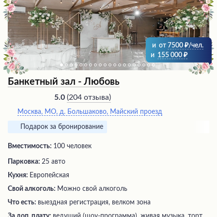
обогреватели и навесы. Безукоризненный сервис и
живописные виды создают неповторимую атмосферу
для проведения торжеств и уединенного отдыха.
и
от
7500
/чел.
и
155 000
Банкетный зал - Любовь
(
204 отзыва
)
5.0
Москва, МО, д. Большаково, Майский проезд
Подарок за бронирование
Вместимость:
100 человек
Парковка:
25 авто
Кухня:
Европейская
Свой алкоголь:
Можно свой алкоголь
Что есть:
выездная регистрация, велком зона
За доп. плату:
ведущий (шоу-программа), живая музыка, торт,