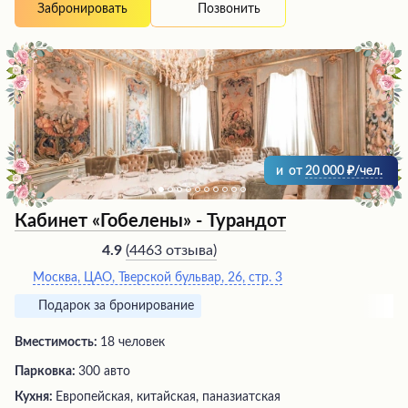
живая музыка от талантливого музыканта дополняет
Позвонить
Забронировать
приятные впечатления. Чистота, аккуратность и
продуманная организация банкетов с индивидуальным
подходом делают это заведение идеальным местом
для проведения торжественных мероприятий. Высокий
уровень сервиса, безупречная подача блюд и
неповторимый вкус изысканных кулинарных шедевров
позволяют посетителям в полной мере насладиться
истинным вкусом жизни.
и
от
20 000
/чел.
Кабинет «Гобелены» - Турандот
(
4463 отзыва
)
4.9
Москва, ЦАО, Тверской бульвар, 26, стр. 3
Подарок за бронирование
Вместимость:
18 человек
Парковка:
300 авто
Кухня:
Европейская, китайская, паназиатская