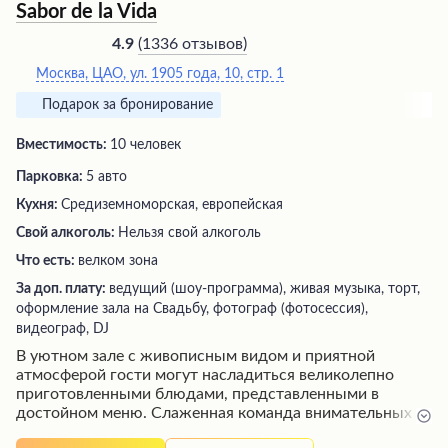
Sabor de la Vida
(
1336 отзывов
)
4.9
Москва, ЦАО, ул. 1905 года, 10, стр. 1
Подарок за бронирование
Вместимость:
10 человек
Парковка:
5 авто
Кухня:
Средиземноморская, европейская
Свой алкоголь:
Нельзя свой алкоголь
Что есть:
велком зона
За доп. плату:
ведущий (шоу-программа), живая музыка, торт,
оформление зала на Свадьбу, фотограф (фотосессия),
видеограф, DJ
В уютном зале с живописным видом и приятной
атмосферой гости могут насладиться великолепно
приготовленными блюдами, представленными в
достойном меню. Слаженная команда внимательных
официантов создает атмосферу гостеприимства, а