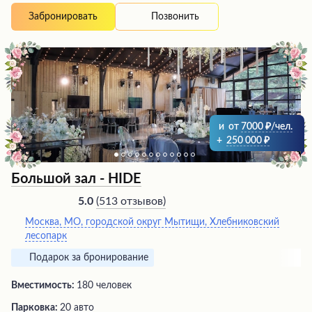
мероприятий любого формата. Шеф-повара радуют
Позвонить
Забронировать
изысканными кулинарными шедеврами, а официанты, в
частности Лев, отличаются высоким мастерством
обслуживания. Живописная территория с ухоженным
ландшафтом и удобными фотозонами создает
атмосферу уюта и комфорта. Этот ресторан по
достоинству считается одним из лучших в
Подмосковье для проведения свадебных торжеств.
и
от
7000
/чел.
+
250 000
Большой зал - HIDE
(
513 отзывов
)
5.0
Москва, МО, городской округ Мытищи, Хлебниковский
лесопарк
Подарок за бронирование
Вместимость:
180 человек
Парковка:
20 авто