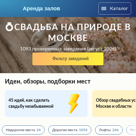
Аренда залов
Каталог
Москва
💍СВАДЬБА НА ПРИРОДЕ В
МОСКВЕ
1093 проверенных заведения (август 2026)
Фильтр заведений
Идеи, обзоры, подборки мест
45 идей, как сделать
Обзор свадебных ус
свадьбу незабываемой
Москве и области
Колл-центр
+7 (969) 283-12-35
Подберите мне зал
Недорогие места
24
Дорогие места
1054
Лофты
246
Ре