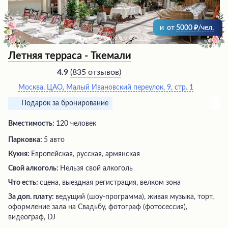
впечатления и планируют вернуться сюда снова.
и
от
5000
/чел.
Летняя терраса - Ткемали
(
835 отзывов
)
4.9
Москва, ЦАО, Малый Ивановский переулок, 9, стр. 1
Подарок за бронирование
Вместимость:
120 человек
Парковка:
5 авто
Кухня:
Европейская, русская, армянская
Свой алкоголь:
Нельзя свой алкоголь
Что есть:
сцена, выездная регистрация, велком зона
За доп. плату:
ведущий (шоу-программа), живая музыка, торт,
оформление зала на Свадьбу, фотограф (фотосессия),
видеограф, DJ