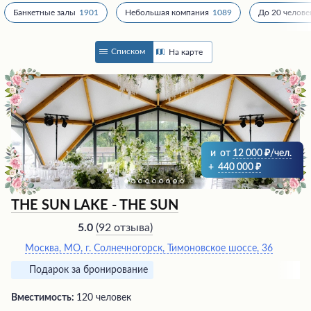
Банкетные залы
1901
Небольшая компания
1089
До 20 челове
Списком
На карте
и
от
12 000
/чел.
+
440 000
THE SUN LAKE - THE SUN
(
92 отзыва
)
5.0
Москва, МО, г. Солнечногорск, Тимоновское шоссе, 36
Подарок за бронирование
Вместимость:
120 человек