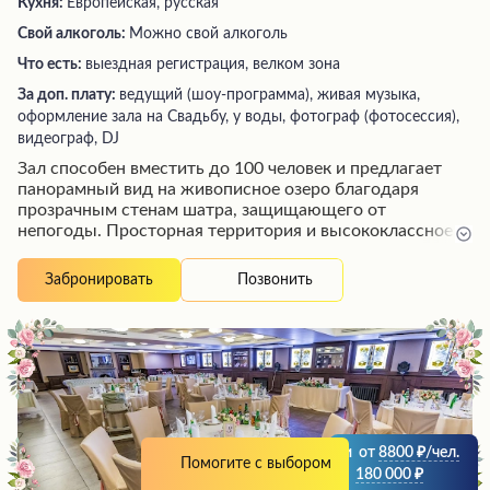
Кухня:
Европейская, русская
Свой алкоголь:
Можно свой алкоголь
Что есть:
выездная регистрация, велком зона
За доп. плату:
ведущий (шоу-программа), живая музыка,
оформление зала на Свадьбу, у воды, фотограф (фотосессия),
видеограф, DJ
Зал способен вместить до 100 человек и предлагает
панорамный вид на живописное озеро благодаря
прозрачным стенам шатра, защищающего от
непогоды. Просторная территория и высококлассное
обслуживание радушного персонала, а также
разнообразное меню с отличной кухней создают
Позвонить
Забронировать
идеальные условия для проведения любых торжеств
на высшем уровне. Гостям гарантированы
незабываемые впечатления от потрясающих видов и
безупречного сервиса в этом уютном заведении.
и
от
8800
/чел.
Помогите с выбором
и
180 000