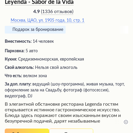
Leyenda - Sabor de la Vida
(
1336 отзывов
)
4.9
Москва, ЦАО, ул. 1905 года, 10, стр. 1
Подарок за бронирование
Вместимость:
14 человек
Парковка:
5 авто
Кухня:
Средиземноморская, европейская
Свой алкоголь:
Нельзя свой алкоголь
Что есть:
велком зона
За доп. плату:
ведущий (шоу-программа), живая музыка, торт,
оформление зала на Свадьбу, фотограф (фотосессия),
видеограф, DJ
В элегантной обстановке ресторана Legenda гостям
открывается истинное гастрономическое искусство.
Блюда здесь поражают своим изысканным вкусом и
безупречной подачей, дарят незабываемые
впечатления. Безукоризненный сервис, внимательный
персонал и уютная атмосфера создают ощущение