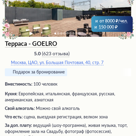
и
от
8000
/чел.
и
150 000
Терраса - GOELRO
(
623 отзыва
)
5.0
Москва, ЦАО, ул. Большая Почтовая, 40, стр. 7
Подарок за бронирование
Вместимость:
100 человек
Кухня:
Европейская, итальянская, французская, русская,
американская, азиатская
Свой алкоголь:
Можно свой алкоголь
Что есть:
сцена, выездная регистрация, велком зона
За доп. плату:
ведущий (шоу-программа), живая музыка, торт,
оформление зала на Свадьбу, фотограф (фотосессия),