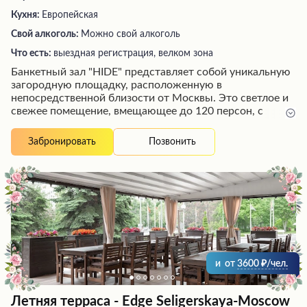
Кухня:
Европейская
Свой алкоголь:
Можно свой алкоголь
Что есть:
выездная регистрация, велком зона
Банкетный зал "HIDE" представляет собой уникальную
загородную площадку, расположенную в
непосредственной близости от Москвы. Это светлое и
свежее помещение, вмещающее до 120 персон, с
просторной зоной для танцпола, возможностью
установки сцены для выступлений артистов и шоу-
Позвонить
Забронировать
программ. Территория комплекса отличается большой
площадью и живописным природным окружением, а
также наличием бесплатной парковки. Высокий
уровень обслуживания и кейтеринга от площадки
обеспечивает незабываемые гастрономические
впечатления, особенно в летнее время. Персонал одет в
едином стиле, создавая атмосферу профессионализма.
Заведение рекомендуется для проведения
корпоративных мероприятий, дней рождения и свадеб,
и
от
3600
/чел.
позволяя реализовать разнообразные концепции
декора.
Летняя терраса - Edge Seligerskaya-Moscow