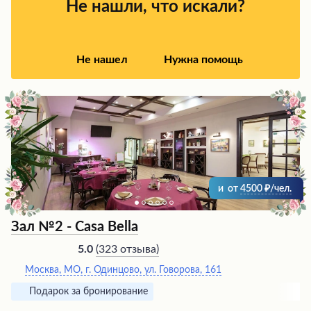
делают это заведение отличным выбором для
Не нашли, что искали?
проживания.
Не нашел
Нужна помощь
и
от
4500
/чел.
Зал №2 - Casa Bella
(
323 отзыва
)
5.0
Москва, МО, г. Одинцово, ул. Говорова, 161
Подарок за бронирование