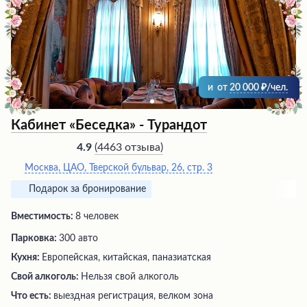
ресторан с вкусной и разнообразной кухней,
тренажерный зал, сауна и бассейн с комфортной
температурой воды. Отмечается профессиональное и
вежливое обслуживание персонала, быстрая
регистрация и наличие бесплатной охраняемой
парковки. В целом, комплекс предлагает широкий
спектр услуг для приятного времяпрепровождения.
и
от
20 000
/чел.
Кабинет «Беседка» - Турандот
(
4463 отзыва
)
4.9
Москва, ЦАО, Тверской бульвар, 26, стр. 3
Подарок за бронирование
Вместимость:
8 человек
Парковка:
300 авто
Кухня:
Европейская, китайская, паназиатская
Свой алкоголь:
Нельзя свой алкоголь
Что есть:
выездная регистрация, велком зона