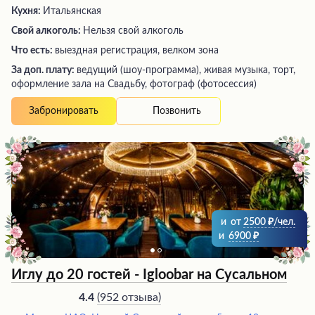
Кухня:
Итальянская
Свой алкоголь:
Нельзя свой алкоголь
Что есть:
выездная регистрация, велком зона
За доп. плату:
ведущий (шоу-программа), живая музыка, торт,
оформление зала на Свадьбу, фотограф (фотосессия)
Позвонить
Забронировать
и
от
2500
/чел.
и
6900
Иглу до 20 гостей - Igloobar на Сусальном
(
952 отзыва
)
4.4