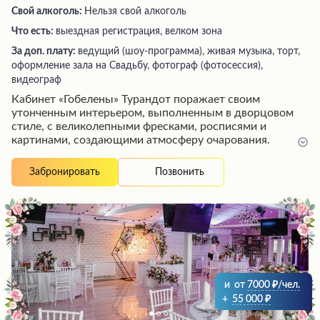
Свой алкоголь:
Нельзя свой алкоголь
Что есть:
выездная регистрация, велком зона
За доп. плату:
ведущий (шоу-программа), живая музыка, торт,
оформление зала на Свадьбу, фотограф (фотосессия),
видеограф
Кабинет «Гобелены» Турандот поражает своим
утонченным интерьером, выполненным в дворцовом
стиле, с великолепными фресками, росписями и
картинами, создающими атмосферу очарования.
Вежливый и галантный персонал окружит вас заботой,
предоставляя безупречное обслуживание на высшем
Позвонить
Забронировать
уровне. Изысканные блюда порадуют ваши вкусовые
рецепторы, а справедливые цены сделают посещение
этого места доступным удовольствием. Кабинет
«Гобелены» станет идеальным выбором для
незабываемого времяпрепровождения в компании
близких людей и создаст теплые воспоминания,
которые будут согревать ваши сердца.
и
от
7000
/чел.
+
55 000