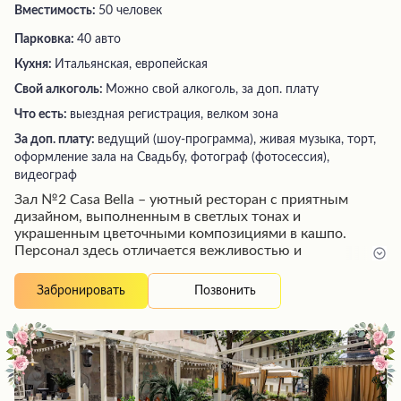
Вместимость:
50 человек
Парковка:
40 авто
Кухня:
Итальянская, европейская
Свой алкоголь:
Можно свой алкоголь, за доп. плату
Что есть:
выездная регистрация, велком зона
За доп. плату:
ведущий (шоу-программа), живая музыка, торт,
оформление зала на Свадьбу, фотограф (фотосессия),
видеограф
Зал №2 Casa Bella – уютный ресторан с приятным
дизайном, выполненным в светлых тонах и
украшенным цветочными композициями в кашпо.
Персонал здесь отличается вежливостью и
приветливостью, а повара готовят вкусные блюда по
разнообразному, но не перегруженному меню. Особого
Позвонить
Забронировать
внимания заслуживают фирменные салаты, например,
с грушей и свеклой, а также оригинальные десерты с
тыквой. Для больших компаний предусмотрены
отдельные залы и веранды, а для маленьких гостей –
игровая зона. Несмотря на возможные задержки в
обслуживании, посетители отмечают положительные