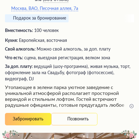
Москва, ВАО, Песочная аллея, 7а
Подарок за бронирование
Вместимость:
100 человек
Кухня:
Европейская, восточная
Свой алкоголь:
Можно свой алкоголь, за доп. плату
Что есть:
сцена, выездная регистрация, велком зона
За доп. плату:
ведущий (шоу-программа), живая музыка, торт,
оформление зала на Свадьбу, фотограф (фотосессия),
видеограф, DJ
Утопающее в зелени парка уютное заведение с
уникальной атмосферой располагает просторной
верандой и стильным лофтом. Гостей встречают
радушные официанты, готовые предугадать любое
желание. Изысканное меню восхищает разнообразием
деликатесов, среди которых выделяются сытные
Позвонить
Забронировать
салаты и аппетитные мясные блюда. Площадки
оборудованы всем необходимым для комфортного
времяпрепровождения в любую погоду, включая