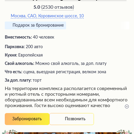
(
2530 отзывов
)
5.0
Москва, САО, Коровинское шоссе, 10
Подарок за бронирование
Вместимость:
40 человек
Парковка:
200 авто
Кухня:
Европейская
Свой алкоголь:
Можно свой алкоголь, за доп. плату
Что есть:
сцена, выездная регистрация, велком зона
За доп. плату:
торт
На территории комплекса располагается современный
и уютный отель с просторными номерами,
оборудованными всем необходимым для комфортного
проживания. Гости высоко оценивают качество
постельного белья, удобные матрасы и подушки,
обеспечивающие отличный отдых. В номерах
Позвонить
Забронировать
предусмотрены халаты, тапочки, фен и набор
туалетных принадлежностей. На территории работают