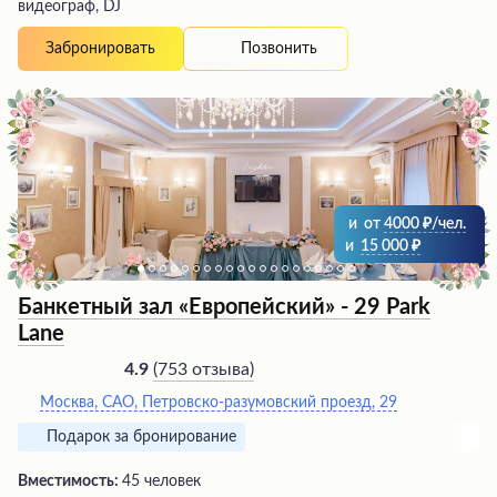
видеограф, DJ
Позвонить
Забронировать
и
от
4000
/чел.
и
15 000
Банкетный зал «Европейский» - 29 Park
Lane
(
753 отзыва
)
4.9
Москва, САО, Петровско-разумовский проезд, 29
Подарок за бронирование
Вместимость:
45 человек