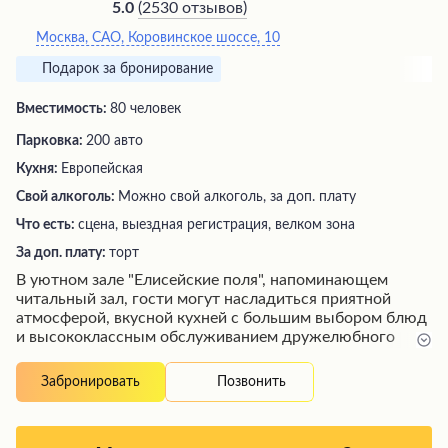
(
2530 отзывов
)
5.0
Москва, САО, Коровинское шоссе, 10
Подарок за бронирование
Вместимость:
80 человек
Парковка:
200 авто
Кухня:
Европейская
Свой алкоголь:
Можно свой алкоголь, за доп. плату
Что есть:
сцена, выездная регистрация, велком зона
За доп. плату:
торт
В уютном зале "Елисейские поля", напоминающем
читальный зал, гости могут насладиться приятной
атмосферой, вкусной кухней с большим выбором блюд
и высококлассным обслуживанием дружелюбного
персонала. Номера отличаются стильным дизайном,
чистотой и комфортом, однако следует учитывать, что
Позвонить
Забронировать
звукоизоляция между ними может быть
недостаточной. Удобное расположение недалеко от
аэропорта и качественный шведский стол на завтрак