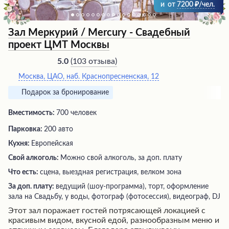
и
от
7200
/чел.
Зал Меркурий / Mercury - Свадебный
проект ЦМТ Москвы
(
103 отзыва
)
5.0
Москва, ЦАО, наб. Краснопресненская, 12
Подарок за бронирование
Вместимость:
700 человек
Парковка:
200 авто
Кухня:
Европейская
Свой алкоголь:
Можно свой алкоголь, за доп. плату
Что есть:
сцена, выездная регистрация, велком зона
За доп. плату:
ведущий (шоу-программа), торт, оформление
зала на Свадьбу, у воды, фотограф (фотосессия), видеограф, DJ
Этот зал поражает гостей потрясающей локацией с
красивым видом, вкусной едой, разнообразным меню и