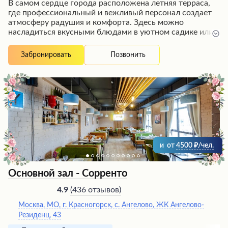
В самом сердце города расположена летняя терраса,
где профессиональный и вежливый персонал создает
атмосферу радушия и комфорта. Здесь можно
насладиться вкусными блюдами в уютном садике или
провести торжественное мероприятие в отдельных
залах с отличной организацией. Гости высоко
Позвонить
Забронировать
оценивают великолепный сервис, стильный интерьер и
тёплый приём, благодаря которым праздник пройдёт
на ура и запомнится надолго.
и
от
4500
/чел.
Основной зал - Сорренто
(
436 отзывов
)
4.9
Москва, МО, г. Красногорск, с. Ангелово, ЖК Ангелово-
Резиденц, 43