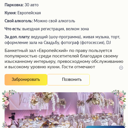
Парковка:
30 авто
Кухня:
Европейская
Свой алкоголь:
Можно свой алкоголь
Что есть:
выездная регистрация, велком зона
За доп. плату:
ведущий (шоу-программа), живая музыка, торт,
оформление зала на Свадьбу, фотограф (фотосессия), DJ
Банкетный зал «Европейский» по праву пользуется
популярностью среди посетителей благодаря своему
изысканному интерьеру, превосходному обслуживанию
и высокому уровню кухни. Гости отмечают
разнообразие блюд на завтраке, включающем как
плотные, так и диетические варианты, а также
Позвонить
Забронировать
красивую подачу и вкусовые качества приготовленных
блюд. Персонал заведения поражает своим
профессионализмом, вежливостью и готовностью
оперативно откликнуться на любую просьбу
посетителей. Особого внимания заслуживает широкий
комплекс спа-услуг, таких как хаммам, пилинг и
различные виды массажа, выполняемых опытными
мастерами.