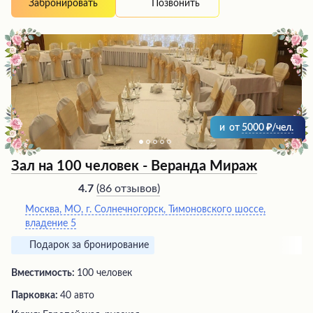
Позвонить
Забронировать
роскоши. Посетители наслаждаются изумительными
кулинарными шедеврами, наполненными ароматами и
вкусами мирового гастрономического наследия.
Каждый визит в этот ресторан превращается в
увлекательное путешествие для настоящих ценителей
высокой кухни.
и
от
5000
/чел.
Зал на 100 человек - Веранда Мираж
(
86 отзывов
)
4.7
Москва, МО, г. Солнечногорск, Тимоновского шоссе,
владение 5
Подарок за бронирование
Вместимость:
100 человек
Парковка:
40 авто