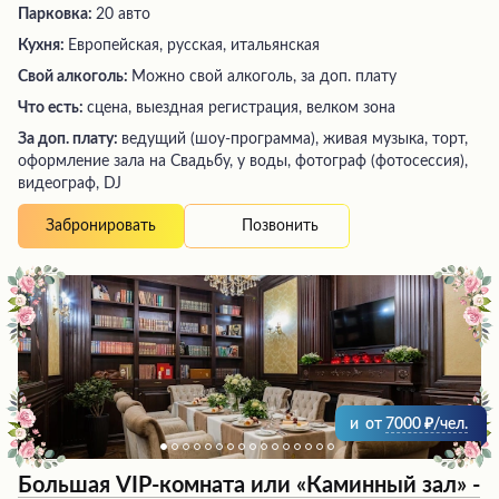
Парковка:
20 авто
Кухня:
Европейская, русская, итальянская
Свой алкоголь:
Можно свой алкоголь, за доп. плату
Что есть:
сцена, выездная регистрация, велком зона
За доп. плату:
ведущий (шоу-программа), живая музыка, торт,
оформление зала на Свадьбу, у воды, фотограф (фотосессия),
видеограф, DJ
Позвонить
Забронировать
и
от
7000
/чел.
Большая VIP-комната или «Каминный зал» -