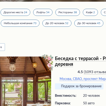
Дорогие места
24
Лофты
54
Рестораны
38
Кафе
2
С
Небольшая компания
73
До 20 человек
52
До 30 человек
45
те
Беседка с террасой - 
деревня
(
1093 отзыв
4.5
Москва, СВАО, проспект Мира
Подарок за бронирование
Вместимость:
20 человек
Парковка:
50 авто