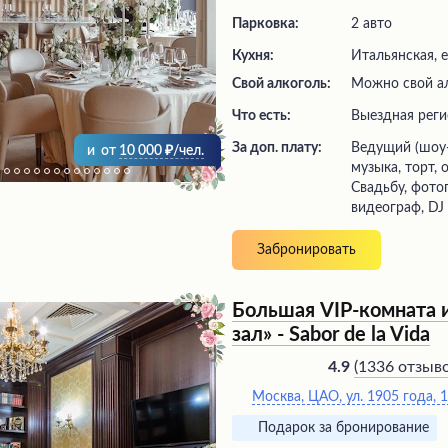
Парковка:
2 авто
Кухня:
Итальянская, 
Свой алкоголь:
Можно свой ал
Что есть:
выездная рег
За доп. плату:
ведущий (шоу-программа), живая
и
от
10 000
/чел.
музыка, торт,
Свадьбу, фото
видеограф, DJ
Забронировать
Большая VIP-комната
зал» - Sabor de la Vida
(
1336 отзыв
4.9
Москва, ЦАО, ул. 1905 года, 10
Подарок за бронирование