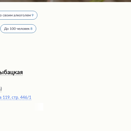
о своим алкоголем
9
До 100 человек
8
Рыбацкая
а
)
 119, стр. 446/1