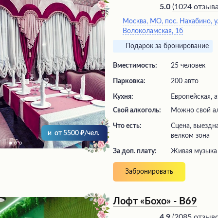
заведение идеальным место
(
1024 отзыв
5.0
торжественных мероприятий
Москва, МО, пос. Нахабино, ул
сервиса, безупречная подача
Волоколамская, 1б
неповторимый вкус изыскан
шедевров позволяют посети
Подарок за бронирование
мере насладиться истинным 
Вместимость:
25 человек
Парковка:
200 авто
Кухня:
Европейская, 
Свой алкоголь:
Можно свой а
Что есть:
сцена, выездная регистрация,
и
от
5500
/чел.
велком зона
За доп. плату:
живая музыка
Забронировать
Лофт «Бохо» - В69
(
2085 отзыв
4.9