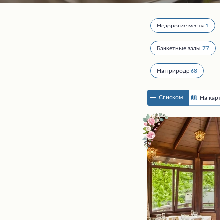
Недорогие места
1
Банкетные залы
77
На природе
68
Списком
На кар