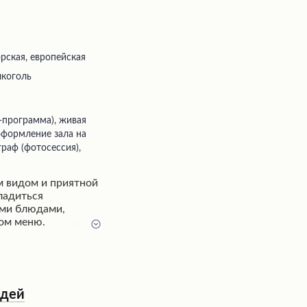
ская, европейская
лкоголь
 оформление зала на
граф (фотосессия),
м видом и приятной
ладиться
ми блюдами,
ом меню.
ельных официантов
имства, а живая
ыканта дополняет
та, аккуратность и
нкетов с
ндей
делают это