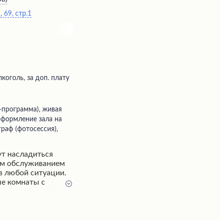
 69, стр.1
коголь, за доп. плату
 оформление зала на
граф (фотосессия),
ут насладиться
ым обслуживанием
в любой ситуации.
е комнаты с
дают атмосферу
ители высоко
ковое
караоке-системы,