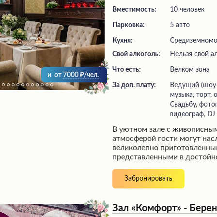
Вместимость:
10 человек
Парковка:
5 авто
Кухня:
Средиземномор
Свой алкоголь:
Нельзя свой а
Что есть:
велком зона
и
от
7000
/чел.
За доп. плату:
ведущий (шоу-программа), живая
музыка, торт,
Свадьбу, фото
видеограф, DJ
В уютном зале с живописны
атмосферой гости могут нас
великолепно приготовленны
представленными в достойн
Слаженная команда внимат
создает атмосферу гостепри
Забронировать
музыка от талантливого муз
приятные впечатления. Чисто
продуманная организация ба
Зал «Комфорт» - Бере
индивидуальным подходом 