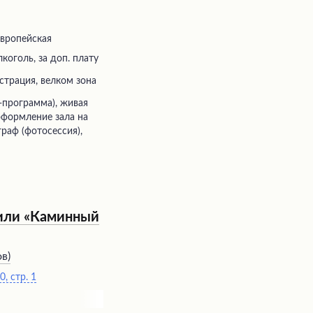
европейская
коголь, за доп. плату
истрация, велком зона
 оформление зала на
граф (фотосессия),
 или «Каминный
ов
)
, стр. 1