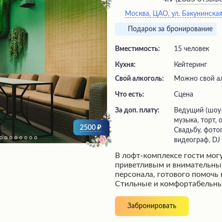
Москва, ЦАО, ул. Бакунинская,
Подарок за бронирование
Вместимость:
15 человек
Кухня:
Кейтеринг
Свой алкоголь:
Можно свой ал
Что есть:
сцена
За доп. плату:
ведущий (шоу-программа), живая
музыка, торт,
2500
Свадьбу, фото
видеограф, DJ
В лофт-комплексе гости мог
приветливым и внимательн
персонала, готового помочь 
Стильные и комфортабельны
современным дизайном соз
уюта и расслабления. Посет
Забронировать
оценивают качественное зву
оборудование, проекторы и 