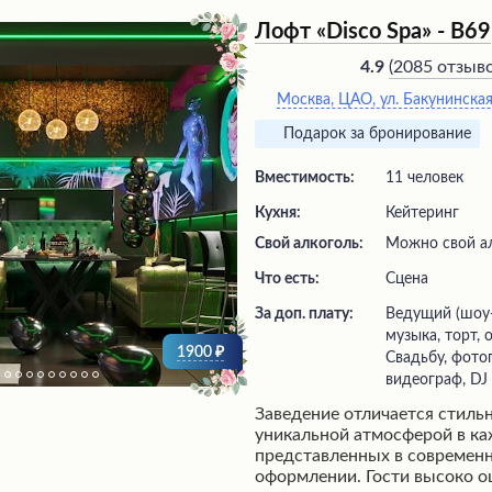
которые обеспечивают неза
Лофт «Disco Spa» - В69
Разнообразие лофтов позвол
подходящий вариант на любо
(
2085 отзыв
4.9
кальяны дополняют приятну
Москва, ЦАО, ул. Бакунинская,
заведения. Гости остаются 
профессиональным и друж
Подарок за бронирование
обслуживанием, а также вы
комфорта и развлечений.
Вместимость:
11 человек
Кухня:
Кейтеринг
Свой алкоголь:
Можно свой ал
Что есть:
сцена
За доп. плату:
ведущий (шоу-программа), живая
музыка, торт,
1900
Свадьбу, фото
видеограф, DJ
Заведение отличается стиль
уникальной атмосферой в ка
представленных в современ
оформлении. Гости высоко 