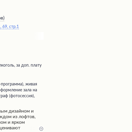
бываемый отдых.
яет выбрать
й вкус, а вкусные
ов
)
ю атмосферу
 69, стр.1
довольны
елюбным
соким уровнем
коголь, за доп. плату
 оформление зала на
граф (фотосессия),
ным дизайном и
ждом из лофтов,
ном и ярком
оценивают