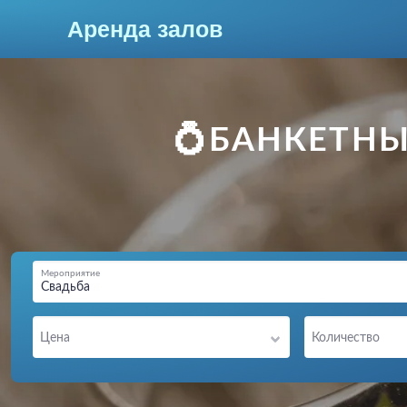
Аренда залов
Москва
💍БАНКЕТНЫ
Мероприятие
Свадьба
Колл-центр
Цена
Количество
+7 (969) 283-12-35
Подберите мне зал