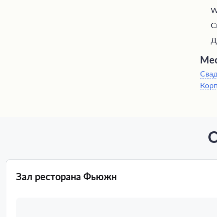
W
С
Д
Мес
Сва
Кор
О
Зал ресторана Фьюжн