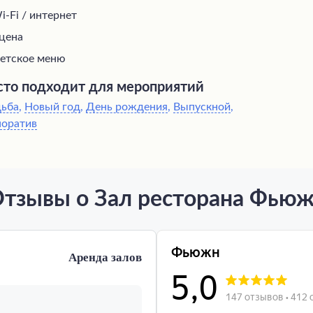
i-Fi / интернет
цена
етское меню
то подходит для мероприятий
дьба
,
Новый год
,
День рождения
,
Выпускной
,
поратив
тзывы о Зал ресторана Фью
Аренда залов