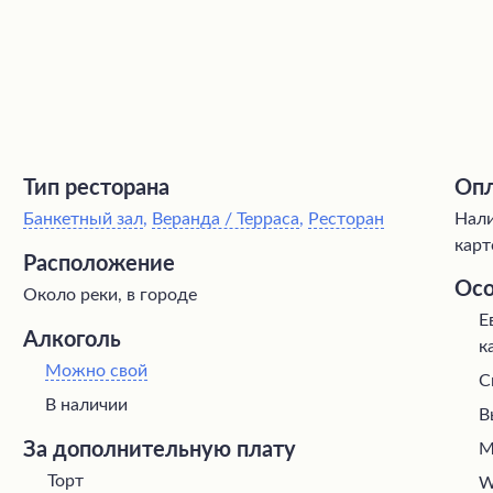
Тип ресторана
Опл
Банкетный зал
,
Веранда / Терраса
,
Ресторан
Нали
карт
Расположение
Осо
Около реки, в городе
Е
Алкоголь
к
Можно свой
С
В наличии
В
За дополнительную плату
М
Торт
W