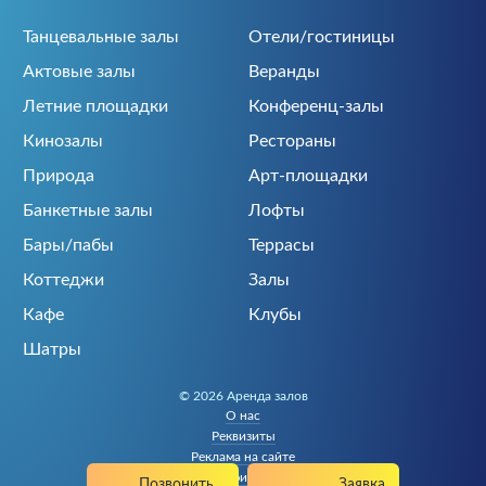
Танцевальные залы
Отели/гостиницы
Актовые залы
Веранды
Летние площадки
Конференц-залы
Кинозалы
Рестораны
Природа
Арт-площадки
Банкетные залы
Лофты
Бары/пабы
Террасы
Коттеджи
Залы
Кафе
Клубы
Шатры
© 2026 Аренда залов
О нас
Реквизиты
Реклама на сайте
Политика конфиденциальности
Позвонить
Заявка