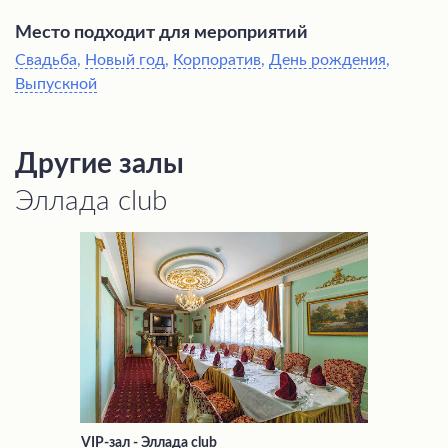
Место подходит для мероприятий
Свадьба
,
Новый год
,
Корпоратив
,
День рождения
,
Выпускной
Другие залы
Эллада club
VIP-зал - Эллада club