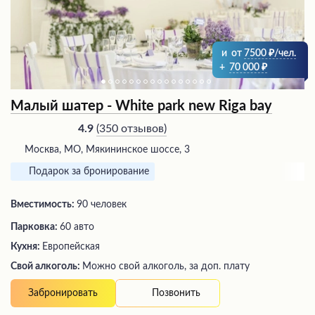
и
от
7500
/чел.
+
70 000
Малый шатер - White park new Riga bay
(
350 отзывов
)
4.9
Москва, МО, Мякининское шоссе, 3
Подарок за бронирование
Вместимость:
90 человек
Парковка:
60 авто
Кухня:
Европейская
Свой алкоголь:
Можно свой алкоголь, за доп. плату
Позвонить
Забронировать