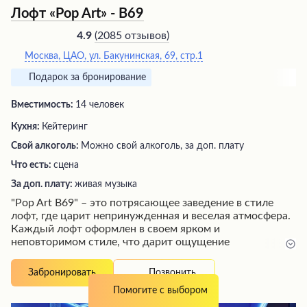
Лофт «Pop Art» - В69
(
2085 отзывов
)
4.9
Москва, ЦАО, ул. Бакунинская, 69, стр.1
Подарок за бронирование
Вместимость:
14 человек
Кухня:
Кейтеринг
Свой алкоголь:
Можно свой алкоголь, за доп. плату
Что есть:
сцена
За доп. плату:
живая музыка
"Pop Art В69" – это потрясающее заведение в стиле
лофт, где царит непринужденная и веселая атмосфера.
Каждый лофт оформлен в своем ярком и
неповторимом стиле, что дарит ощущение
необычности и праздника. Гостей ждут просторные
залы, оснащенные современным оборудованием для
Позвонить
Забронировать
караоке и проекторами, а также разнообразное и
Помогите с выбором
недорогое меню с вкусными блюдами. Отличительной