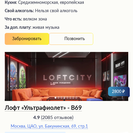
Кухня:
Средиземноморская, европейская
Свой алкоголь:
Нельзя свой алкоголь
Что есть:
велком зона
За доп. плату:
живая музыка
Позвонить
Забронировать
2800
Лофт «Ультрафиолет» - В69
(
2085 отзывов
)
4.9
Москва, ЦАО, ул. Бакунинская, 69, стр.1