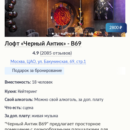
сезона, создавая неповторимый колорит. Это место
определенно стоит посетить для незабываемого
отдыха в центре города.
2800
Лофт «Черный Антик» - В69
(
2085 отзывов
)
4.9
Москва, ЦАО, ул. Бакунинская, 69, стр.1
Подарок за бронирование
Вместимость:
18 человек
Кухня:
Кейтеринг
Свой алкоголь:
Можно свой алкоголь, за доп. плату
Что есть:
сцена
За доп. плату:
живая музыка
"Черный Антик В69" предлагает просторное
помещение с разнообразными площадками для