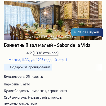
и
от
7000
/чел.
Банкетный зал малый - Sabor de la Vida
(
1336 отзывов
)
4.9
Москва, ЦАО, ул. 1905 года, 10, стр. 1
Подарок за бронирование
Вместимость:
25 человек
Парковка:
5 авто
Кухня:
Средиземноморская, европейская
Свой алкоголь:
Нельзя свой алкоголь
Что есть:
велком зона