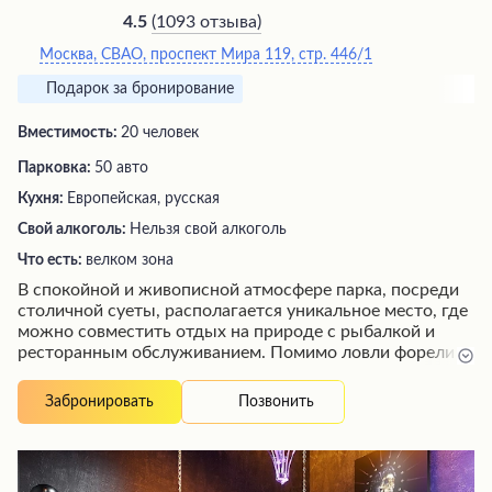
(
1093 отзыва
)
4.5
Москва, СВАО, проспект Мира 119, стр. 446/1
Подарок за бронирование
Вместимость:
20 человек
Парковка:
50 авто
Кухня:
Европейская, русская
Свой алкоголь:
Нельзя свой алкоголь
Что есть:
велком зона
В спокойной и живописной атмосфере парка, посреди
столичной суеты, располагается уникальное место, где
можно совместить отдых на природе с рыбалкой и
ресторанным обслуживанием. Помимо ловли форели и
осетра в небольшом, но уютном озере, посетители
наслаждаются вкусными блюдами в беседках на
Позвонить
Забронировать
берегу или отдельных деревянных домиках. Меню
радует разнообразием салатов, горячих блюд и
закусок, а пойманную рыбу можно приготовить по
желанию. Атмосфера меняется в зависимости от