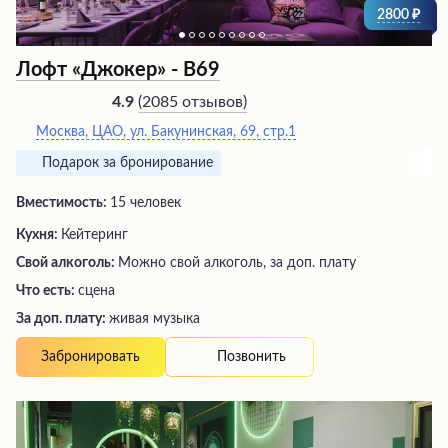
использованием караоке и проектора.
2800
Лофт «Джокер» - В69
(
2085 отзывов
)
4.9
Москва, ЦАО, ул. Бакунинская, 69, стр.1
Подарок за бронирование
Вместимость:
15 человек
Кухня:
Кейтеринг
Свой алкоголь:
Можно свой алкоголь, за доп. плату
Что есть:
сцена
За доп. плату:
живая музыка
Позвонить
Забронировать