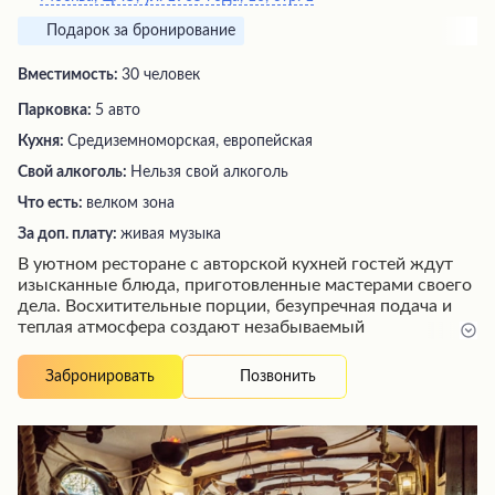
Подарок за бронирование
Вместимость:
30 человек
Парковка:
5 авто
Кухня:
Средиземноморская, европейская
Свой алкоголь:
Нельзя свой алкоголь
Что есть:
велком зона
За доп. плату:
живая музыка
В уютном ресторане с авторской кухней гостей ждут
изысканные блюда, приготовленные мастерами своего
дела. Восхитительные порции, безупречная подача и
теплая атмосфера создают незабываемый
гастрономический опыт. Внимательные официанты
помогают сориентироваться в меню, делясь
Позвонить
Забронировать
увлекательными историями о каждом лакомстве.
Изящный интерьер, живая музыка и комфортная
обстановка располагают к приятному
времяпрепровождению в компании близких. Это место
идеально подходит для ценителей высокой кухни и