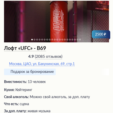
некоторые организационные моменты, чтобы
ожидания полностью оправдались.
2500
Лофт «UFC» - В69
(
2085 отзывов
)
4.9
Москва, ЦАО, ул. Бакунинская, 69, стр.1
Подарок за бронирование
Вместимость:
13 человек
Кухня:
Кейтеринг
Свой алкоголь:
Можно свой алкоголь, за доп. плату
Что есть:
сцена
За доп. плату:
живая музыка