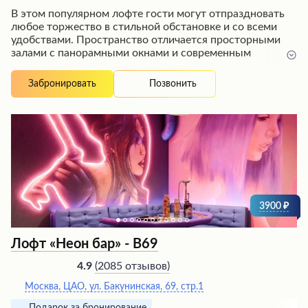
В этом популярном лофте гости могут отпраздновать
любое торжество в стильной обстановке и со всеми
удобствами. Пространство отличается просторными
залами с панорамными окнами и современным
дизайном интерьера, создающим атмосферу
праздника. Гостей ожидает качественное обслуживание
Позвонить
Забронировать
внимательного и доброжелательного персонала,
который позаботится о комфорте и угостит вкусными
блюдами. Лофт предлагает разнообразные
развлечения, включая караоке и музыку, чтобы сделать
праздник незабываемым. Несмотря на некоторые
незначительные недостатки, большинство посетителей
остаются довольны и рекомендуют это заведение для
веселого времяпрепровождения в компании друзей.
3900
Лофт «Неон бар» - В69
(
2085 отзывов
)
4.9
Москва, ЦАО, ул. Бакунинская, 69, стр.1