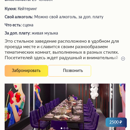
Кухня:
Кейтеринг
Свой алкоголь:
Можно свой алкоголь, за доп. плату
Что есть:
сцена
За доп. плату:
живая музыка
Это стильное заведение расположено в удобном для
проезда месте и славится своим разнообразием
тематических комнат, выполненных в разных стилях.
Посетителей здесь ждет радушный и внимательный
персонал, готовый создать идеальную атмосферу для
любого торжества - от дня рождения до свадебного
Позвонить
Забронировать
банкета. Просторные и уютные залы, безупречная
чистота, а также высокий уровень
клиентоориентированности делают это место
идеальным выбором для незабываемого празднования
в кругу близких.
2500