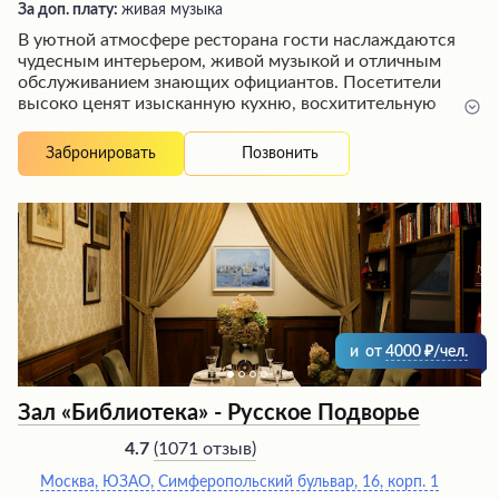
За доп. плату:
живая музыка
В уютной атмосфере ресторана гости наслаждаются
чудесным интерьером, живой музыкой и отличным
обслуживанием знающих официантов. Посетители
высоко ценят изысканную кухню, восхитительную
подачу блюд и индивидуальный подход персонала,
который создает незабываемые впечатления, угощая
Позвонить
Забронировать
именинников сюрпризами и памятными подарками.
Удобное расположение ресторана рядом с метро и
необходимость заранее бронировать столики
подчеркивают его популярность у ценителей
гастрономических изысков.
и
от
4000
/чел.
Зал «Библиотека» - Русское Подворье
(
1071 отзыв
)
4.7
Москва, ЮЗАО, Симферопольский бульвар, 16, корп. 1