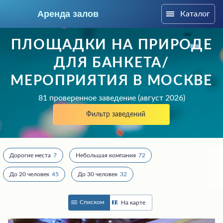
Аренда залов
Каталог
Москва
ПЛОЩАДКИ НА ПРИРОДЕ
ДЛЯ БАНКЕТА/
МЕРОПРИЯТИЯ В МОСКВЕ
81 проверенное заведение (август 2026)
Фильтр заведений
Дорогие места
7
Небольшая компания
72
До 20 человек
45
До 30 человек
32
Колл-центр
+7 (969) 283-12-35
Списком
На карте
Подберите мне зал