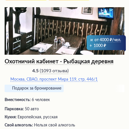
угощения, такие как ребро карпа, пирожки с мясом и
ассорти рыбы. Особого внимания заслуживают
домашние настойки, среди которых выделяется
любимая многими Антоновка. Кроме того, заведение
организует тематические вечера с концертами и
развлекательными программами в лучших традициях
русской культуры.
и
от
4000
/чел.
+
1000
Охотничий кабинет - Рыбацкая деревня
(
1093 отзыва
)
4.5
Москва, СВАО, проспект Мира 119, стр. 446/1
Подарок за бронирование
Вместимость:
6 человек
Парковка:
50 авто
Кухня:
Европейская, русская
Свой алкоголь:
Нельзя свой алкоголь