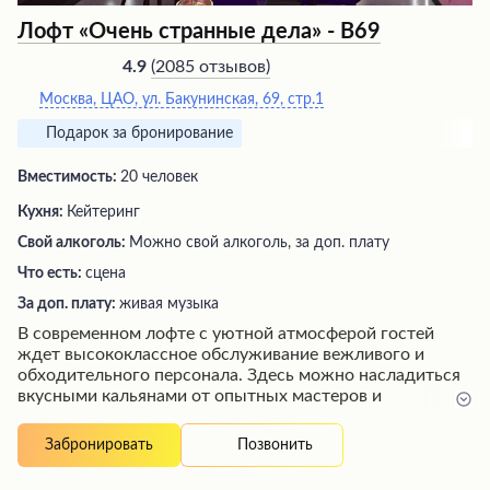
Лофт «Очень странные дела» - В69
(
2085 отзывов
)
4.9
Москва, ЦАО, ул. Бакунинская, 69, стр.1
Подарок за бронирование
Вместимость:
20 человек
Кухня:
Кейтеринг
Свой алкоголь:
Можно свой алкоголь, за доп. плату
Что есть:
сцена
За доп. плату:
живая музыка
В современном лофте с уютной атмосферой гостей
ждет высококлассное обслуживание вежливого и
обходительного персонала. Здесь можно насладиться
вкусными кальянами от опытных мастеров и
зажигательными сетами от талантливых диджеев.
Уютные локации, техническое оснащение и удобное
Позвонить
Забронировать
расположение создают идеальные условия для
незабываемого праздника. Однако стоит учитывать