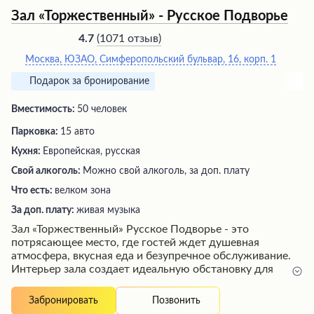
Зал «Торжественный» - Русское Подворье
(
1071 отзыв
)
4.7
Москва, ЮЗАО, Симферопольский бульвар, 16, корп. 1
Подарок за бронирование
Вместимость:
50 человек
Парковка:
15 авто
Кухня:
Европейская, русская
Свой алкоголь:
Можно свой алкоголь, за доп. плату
Что есть:
велком зона
За доп. плату:
живая музыка
Зал «Торжественный» Русское Подворье - это
потрясающее место, где гостей ждет душевная
атмосфера, вкусная еда и безупречное обслуживание.
Интерьер зала создает идеальную обстановку для
романтических ужинов, семейных торжеств и встреч с
друзьями. Шеф-повар лично следит за качеством блюд,
Позвонить
Забронировать
предлагая гостям попробовать новинки и фирменные