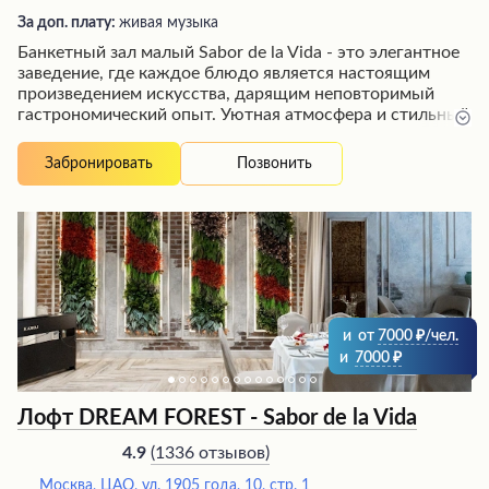
За доп. плату:
живая музыка
Банкетный зал малый Sabor de la Vida - это элегантное
заведение, где каждое блюдо является настоящим
произведением искусства, дарящим неповторимый
гастрономический опыт. Уютная атмосфера и стильный
интерьер создают идеальную обстановку для
незабываемого времяпрепровождения.
Позвонить
Забронировать
Высококлассное обслуживание вышколенного
персонала, исполняющего любые пожелания гостей,
дополняет идеальный вечер. Изысканная кухня с
большими порциями вкуснейших блюд в сочетании с
живой музыкой погружает посетителей в волшебный
мир гастрономических наслаждений и приятных
эмоций.
и
от
7000
/чел.
и
7000
Лофт DREAM FOREST - Sabor de la Vida
(
1336 отзывов
)
4.9
Москва, ЦАО, ул. 1905 года, 10, стр. 1