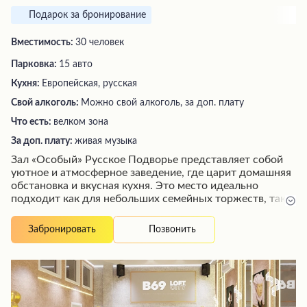
Подарок за бронирование
Вместимость:
30 человек
Парковка:
15 авто
Кухня:
Европейская, русская
Свой алкоголь:
Можно свой алкоголь, за доп. плату
Что есть:
велком зона
За доп. плату:
живая музыка
Зал «Особый» Русское Подворье представляет собой
уютное и атмосферное заведение, где царит домашняя
обстановка и вкусная кухня. Это место идеально
подходит как для небольших семейных торжеств, так и
для спокойного отдыха у камина – здесь можно
насладиться блюдами от профессионального шеф-
Позвонить
Забронировать
повара, получить безупречное обслуживание
официантов и прекрасно провести время в комфортной
обстановке. Широкий выбор залов позволит найти
подходящее место в зависимости от предпочтений
гостей, а умеренные цены порадуют даже самых
взыскательных посетителей.