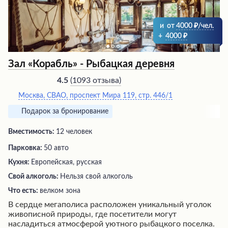
уюта.
и
от
4000
/чел.
+
4000
Зал «Корабль» - Рыбацкая деревня
(
1093 отзыва
)
4.5
Москва, СВАО, проспект Мира 119, стр. 446/1
Подарок за бронирование
Вместимость:
12 человек
Парковка:
50 авто
Кухня:
Европейская, русская
Свой алкоголь:
Нельзя свой алкоголь
Что есть:
велком зона
В сердце мегаполиса расположен уникальный уголок
живописной природы, где посетители могут
насладиться атмосферой уютного рыбацкого поселка.