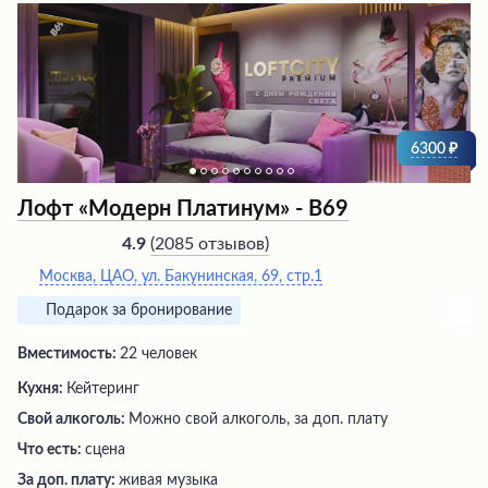
6300
Лофт «Модерн Платинум» - В69
(
2085 отзывов
)
4.9
Москва, ЦАО, ул. Бакунинская, 69, стр.1
Подарок за бронирование
Вместимость:
22 человек
Кухня:
Кейтеринг
Свой алкоголь:
Можно свой алкоголь, за доп. плату
Что есть:
сцена
За доп. плату:
живая музыка