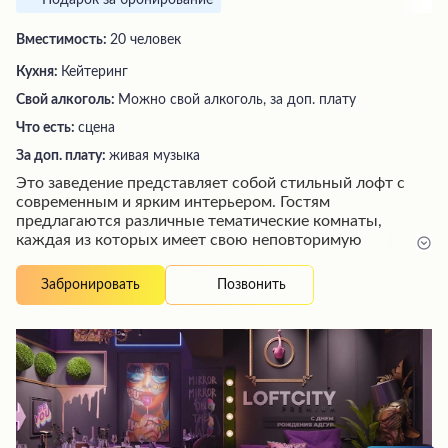
Подарок за бронирование
Вместимость:
20 человек
Кухня:
Кейтеринг
Свой алкоголь:
Можно свой алкоголь, за доп. плату
Что есть:
сцена
За доп. плату:
живая музыка
Это заведение представляет собой стильный лофт с
современным и ярким интерьером. Гостям
предлагаются различные тематические комнаты,
каждая из которых имеет свою неповторимую
атмосферу и оформление. Посетители отмечают
профессионализм и дружелюбие персонала, который
Позвонить
Забронировать
готов оперативно решать любые вопросы и идти
навстречу пожеланиям клиентов. В лофте имеется
качественное музыкальное оборудование,
предлагаются вкусные кальяны и возможность заказа
сервировки и оформления помещения. Для удобства
гостей на первом этаже расположен
продовольственный магазин. Заведение подходит для
проведения различных мероприятий, в том числе с