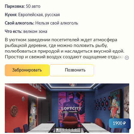
Парковка:
50 авто
Кухня:
Европейская, русская
Свой алкоголь:
Нельзя свой алкоголь
Что есть:
велком зона
В уютном заведении посетителей ждет атмосфера
рыбацкой деревни, где можно половить рыбу,
полюбоваться природой и насладиться вкусной едой.
Простор и свежий воздух создают ощущение отдыха, а
быстрое и приветливое обслуживание персонала дарит
приятные эмоции. Здесь предусмотрены площадки для
Позвонить
Забронировать
активных игр, где можно поиграть в волейбол или
мини-футбол. Возможность самостоятельно выловить
и приготовить рыбу станет незабываемым опытом для
всей семьи.
1900