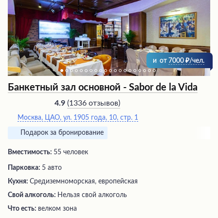
и
от
7000
/чел.
Банкетный зал основной - Sabor de la Vida
(
1336 отзывов
)
4.9
Москва, ЦАО, ул. 1905 года, 10, стр. 1
Подарок за бронирование
Вместимость:
55 человек
Парковка:
5 авто
Кухня:
Средиземноморская, европейская
Свой алкоголь:
Нельзя свой алкоголь
Что есть:
велком зона