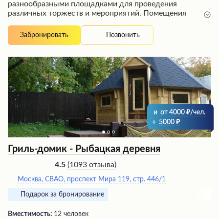
разнообразными площадками для проведения
различных торжеств и мероприятий. Помещения
оборудованы всем необходимым: столами, диванами,
колонками и микрофонами. Гости отмечают
Позвонить
Забронировать
клиентоориентированный и доброжелательный
персонал, готовый создать комфортную атмосферу.
Несмотря на некоторые незначительные недостатки,
такие как периодически неработающая техника или
недостаточно чистые санузлы, большинство
посетителей остаются довольны проведенным здесь
временем и рекомендуют это место для отдыха
компанией или празднования торжественных событий.
и
от
4000
/чел.
+
5000
Гриль-домик - Рыбацкая деревня
(
1093 отзыва
)
4.5
Москва, СВАО, проспект Мира 119, стр. 446/1
Подарок за бронирование
Вместимость:
12 человек