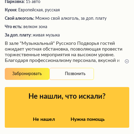
Парковка:
15 авто
Кухня:
Европейская, русская
Свой алкоголь:
Можно свой алкоголь, за доп. плату
Что есть:
велком зона
За доп. плату:
живая музыка
В зале "Музыкальный" Русского Подворья гостей
ожидает уютная обстановка, позволяющая провести
торжественные мероприятия на высоком уровне.
Благодаря профессионализму персонала, вкусной и
качественно приготовленной еде, а также возможности
исполнить любимые песни в караоке, посетителям
Позвонить
Забронировать
гарантировано незабываемое времяпрепровождение.
Внимательные официанты, красивое оформление залов
и индивидуальный подход к каждому гостю создают
атмосферу душевности и комфорта, обеспечивая
Не нашли, что искали?
желание рекомендовать это заведение друзьям.
Не нашел
Нужна помощь