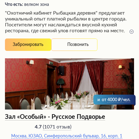
Что есть:
велком зона
"Охотничий кабинет Рыбацкая деревня" предлагает
уникальный опыт платной рыбалки в центре города.
Посетители могут наслаждаться вкусной кухней
ресторана, где свежий улов готовят прямо на месте,
будь то копченая или жареная рыба.
Профессиональные и внимательные официанты
Позвонить
Забронировать
создают атмосферу гостеприимства, обеспечивая
превосходное обслуживание. Благодаря разнообразию
блюд и напитков, а также возможности арендовать
уютные беседки, это место идеально подходит для
семейного отдыха и проведения праздников в
живописной обстановке у воды.
и
от
4000
/чел.
Зал «Особый» - Русское Подворье
(
1071 отзыв
)
4.7
Москва, ЮЗАО, Симферопольский бульвар, 16, корп. 1