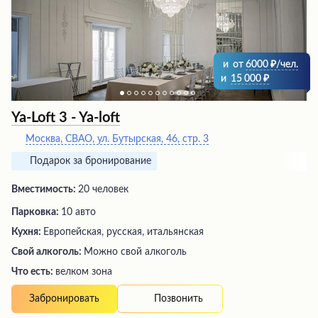
и
от
6000
/чел.
и
15 000
Ya-Loft 3 - Ya-loft
Москва, СВАО, ул. Бутырская, 46, стр. 3
Подарок за бронирование
Вместимость:
20 человек
Парковка:
10 авто
Кухня:
Европейская, русская, итальянская
Свой алкоголь:
Можно свой алкоголь
Что есть:
велком зона
Позвонить
Забронировать