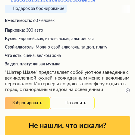
Подарок за бронирование
Вместимость:
60 человек
Парковка:
300 авто
Кухня:
Европейская, итальянская, альпийская
Свой алкоголь:
Можно свой алкоголь, за доп. плату
Что есть:
сцена, велком зона
За доп. плату:
живая музыка
"Шатер Шале" представляет собой уютное заведение с
великолепной кухней, неожиданным меню и вежливым
персоналом. Интерьеры создают атмосферу отдыха в
горах, с панорамным видом на освещенный
горнолыжный склон. Здесь гостей ждут вкусные
блюда, приготовленные талантливыми поварами,
Позвонить
Забронировать
среди которых особо выделяются нежная форель и
потрясающий мясной рулет. Заведение идеально
подходит как для больших компаний, так и для
романтических встреч, а также располагает удобной
Не нашли, что искали?
парковкой и детской зоной с аниматорами.