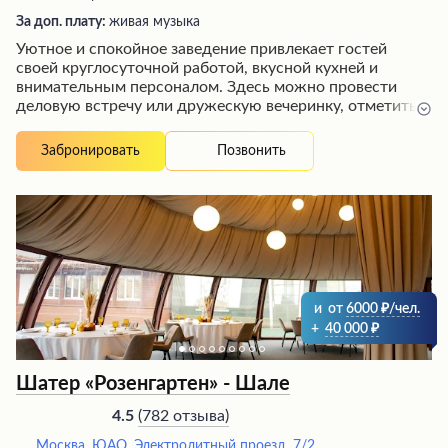
За доп. плату:
живая музыка
Уютное и спокойное заведение привлекает гостей
своей круглосуточной работой, вкусной кухней и
внимательным персоналом. Здесь можно провести
деловую встречу или дружескую вечеринку, отметить
торжественное событие на уютной веранде или в зале.
Гости отмечают душевную атмосферу, вкусные блюда и
Позвонить
Забронировать
профессиональные рекомендации менеджеров по
выбору и количеству блюд для различных
мероприятий. Атмосферу гостеприимства и
качественный сервис ценят как постоянные, так и
новые посетители.
и
от
6000
/чел.
+
40 000
Шатер «Розенгартен» - Шале
(
782 отзыва
)
4.5
Москва, ЮАО, Электролитный проезд, 7/2