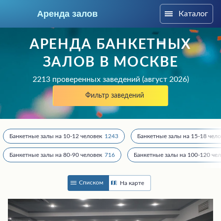
Аренда залов
Каталог
Москва
АРЕНДА БАНКЕТНЫХ
ЗАЛОВ В МОСКВЕ
2213 проверенных заведений (август 2026)
Фильтр заведений
Банкетные залы на 10-12 человек
1243
Банкетные залы на 15-18 чело
Банкетные залы на 80-90 человек
716
Банкетные залы на 100-120 че
Колл-центр
Списком
На карте
+7 (969) 283-12-35
Подберите мне зал