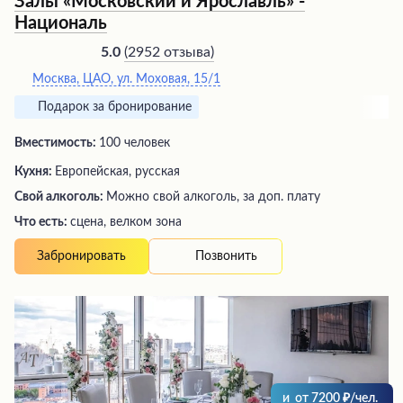
Залы «Московский и Ярославль» -
Националь
(
2952 отзыва
)
5.0
Москва, ЦАО, ул. Моховая, 15/1
Подарок за бронирование
Вместимость:
100 человек
Кухня:
Европейская, русская
Свой алкоголь:
Можно свой алкоголь, за доп. плату
Что есть:
сцена, велком зона
Позвонить
Забронировать
и
от
7200
/чел.