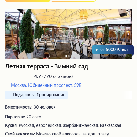
есть парковка и доставка, а неповторимая
индивидуальная атмосфера оставляет восторженные
впечатления у гостей.
и
от
5000
/чел.
Летняя терраса - Зимний сад
(
770 отзывов
)
4.7
Москва, Юбилейный проспект, 59Б
Подарок за бронирование
Вместимость:
30 человек
Парковка:
20 авто
Кухня:
Русская, европейская, азербайджанская, кавказская
Свой алкоголь:
Можно свой алкоголь, за доп. плату