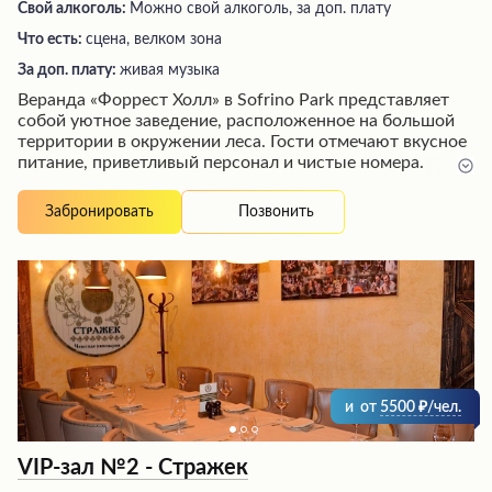
Свой алкоголь:
Можно свой алкоголь, за доп. плату
Что есть:
сцена, велком зона
За доп. плату:
живая музыка
Веранда «Форрест Холл» в Sofrino Park представляет
собой уютное заведение, расположенное на большой
территории в окружении леса. Гости отмечают вкусное
питание, приветливый персонал и чистые номера.
Кроме того, посетители могут насладиться
посиделками у костра, посетить зоопарк с животными
Позвонить
Забронировать
и порыбачить. Также в распоряжении гостей спа-
комплекс и анимационная программа, особенно
интересная для детей. Общая атмосфера создает
ощущение погружения в эпоху 90-х годов, что придает
заведению особый колорит.
и
от
5500
/чел.
VIP-зал №2 - Стражек