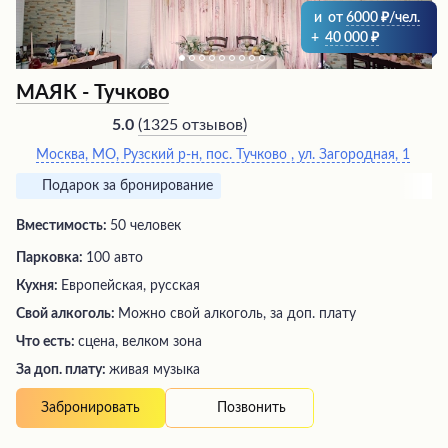
и
от
6000
/чел.
+
40 000
МАЯК - Тучково
(
1325 отзывов
)
5.0
Москва, МО, Рузский р-н, пос. Тучково , ул. Загородная, 1
Подарок за бронирование
Вместимость:
50 человек
Парковка:
100 авто
Кухня:
Европейская, русская
Свой алкоголь:
Можно свой алкоголь, за доп. плату
Что есть:
сцена, велком зона
За доп. плату:
живая музыка
Позвонить
Забронировать