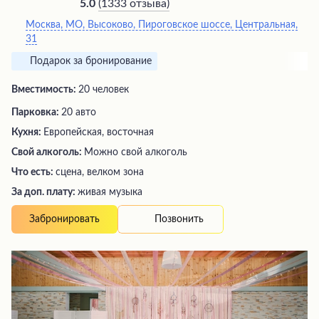
(
1333 отзыва
)
5.0
Москва, МО, Высоково, Пироговское шоссе, Центральная,
31
Подарок за бронирование
Вместимость:
20 человек
Парковка:
20 авто
Кухня:
Европейская, восточная
Свой алкоголь:
Можно свой алкоголь
Что есть:
сцена, велком зона
За доп. плату:
живая музыка
Позвонить
Забронировать