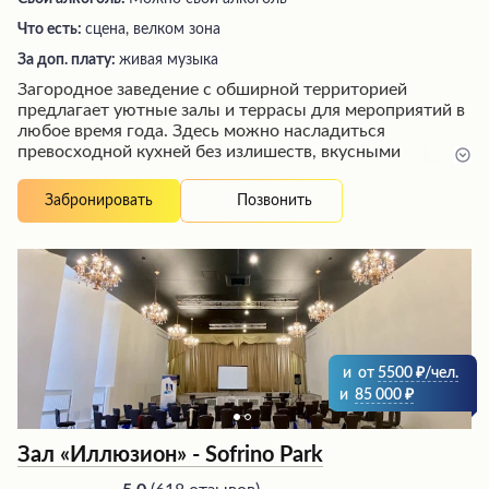
Что есть:
сцена, велком зона
За доп. плату:
живая музыка
Загородное заведение с обширной территорией
предлагает уютные залы и террасы для мероприятий в
любое время года. Здесь можно насладиться
превосходной кухней без излишеств, вкусными
блюдами, а также живой музыкой по выходным.
Внимательное обслуживание, профессиональный
Позвонить
Забронировать
персонал и удобная парковка обеспечивают
комфортный отдых. Зеленая зона и близость к лесу
создают приятную атмосферу, а охрана гарантирует
безопасность посетителей.
и
от
5500
/чел.
и
85 000
Зал «Иллюзион» - Sofrino Park