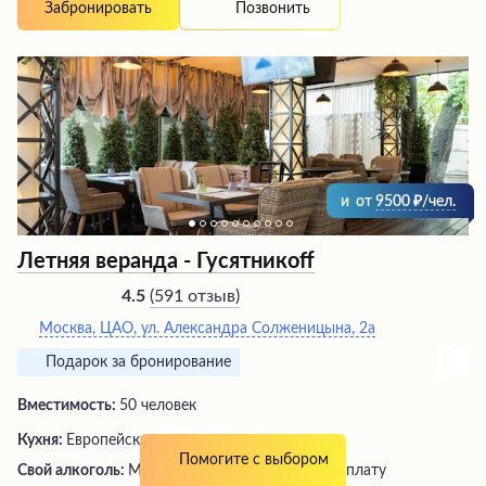
души натанцеваться. Летом посетителей порадует
Позвонить
Забронировать
отличная открытая веранда, а расположение
непосредственно в парке создает особую атмосферу.
Интерьер заведения также производит приятное
впечатление, что в совокупности с вкусной едой и
хорошим обслуживанием обеспечивает отличное
настроение гостей.
и
от
9500
/чел.
Летняя веранда - Гусятникоff
(
591 отзыв
)
4.5
Москва, ЦАО, ул. Александра Солженицына, 2а
Подарок за бронирование
Вместимость:
50 человек
Кухня:
Европейская, русская
Помогите с выбором
Свой алкоголь:
Можно свой алкоголь, за доп. плату