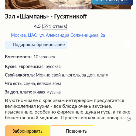
и
от
9500
/чел.
Зал «Шампань» - Гусятникоff
(
591 отзыв
)
4.5
Москва, ЦАО, ул. Александра Солженицына, 2а
Подарок за бронирование
Вместимость:
10 человек
Кухня:
Европейская, русская
Свой алкоголь:
Можно свой алкоголь, за доп. плату
Что есть:
сцена, велком зона
За доп. плату:
живая музыка
В уютном зале с красивым интерьером предлагается
великолепная кухня - все блюда очень вкусные,
изысканные, особенно фирменные щука и гусь, а также
божественный медовик. Профессиональные повара и
радушный персонал создают атмосферу ресторанного
гостеприимства в лучших московских традициях.
Позвонить
Забронировать
Заведение располагает многими залами для банкетов,