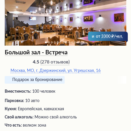
центр, минизоопарк, катки и возможности для
рыбалки, что гарантирует незабываемый отдых для
всей семьи.
и
от
3300
/чел.
Большой зал - Встреча
(
278 отзывов
)
4.5
Москва, МО, г. Дзержинский, ул. Угрешская, 16
Подарок за бронирование
Вместимость:
100 человек
Парковка:
10 авто
Кухня:
Европейская, кавказская
Свой алкоголь:
Можно свой алкоголь
Что есть:
велком зона