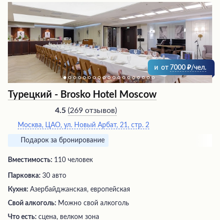
и
от
7000
/чел.
Турецкий - Brosko Hotel Moscow
(
269 отзывов
)
4.5
Москва, ЦАО, ул. Новый Арбат, 21, стр. 2
Подарок за бронирование
Вместимость:
110 человек
Парковка:
30 авто
Кухня:
Азербайджанская, европейская
Свой алкоголь:
Можно свой алкоголь
Что есть:
сцена, велком зона