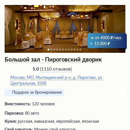
и
от
4000
/чел.
+
15 000
Большой зал - Пироговский дворик
(
1110 отзывов
)
5.0
Москва, МО, Мытищинский р-н, д. Пирогово, ул.
Центральная, 100б
Подарок за бронирование
Вместимость:
120 человек
Парковка:
80 авто
Кухня:
русская, кавказская, европейская, японская
Свой алкоголь:
Можно свой алкоголь