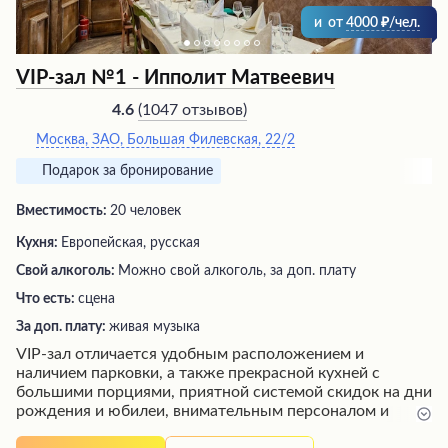
и
от
4000
/чел.
VIP-зал №1 - Ипполит Матвеевич
(
1047 отзывов
)
4.6
Москва, ЗАО, Большая Филевская, 22/2
Подарок за бронирование
Вместимость:
20 человек
Кухня:
Европейская, русская
Свой алкоголь:
Можно свой алкоголь, за доп. плату
Что есть:
сцена
За доп. плату:
живая музыка
VIP-зал отличается удобным расположением и
наличием парковки, а также прекрасной кухней с
большими порциями, приятной системой скидок на дни
рождения и юбилеи, внимательным персоналом и
живой задорной музыкой, под которую гости могут от