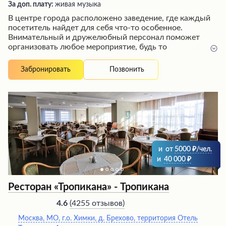
За доп. плату:
живая музыка
В центре города расположено заведение, где каждый
посетитель найдет для себя что-то особенное.
Внимательный и дружелюбный персонал поможет
организовать любое мероприятие, будь то
романтический ужин или шумная вечеринка. Шеф-
повар виртуозно готовит блюда на мангале, а
Позвонить
Забронировать
официанты быстро и качественно обслужат гостей.
Уютная атмосфера, вкусная еда по приемлемым ценам
и отличная музыка ждут всех, кто решит посетить это
заведение.
и
от
5000
/чел.
и
40 000
Ресторан «Тропикана» - Тропикана
(
4255 отзывов
)
4.6
Москва, МО, г.о. Химки, д. Брехово, территория Отель