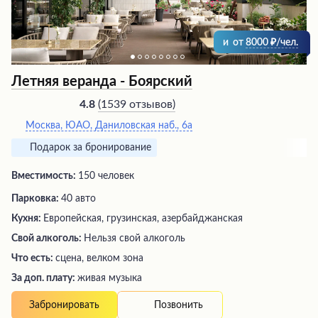
и
от
8000
/чел.
Летняя веранда - Боярский
(
1539 отзывов
)
4.8
Москва, ЮАО, Даниловская наб., 6а
Подарок за бронирование
Вместимость:
150 человек
Парковка:
40 авто
Кухня:
Европейская, грузинская, азербайджанская
Свой алкоголь:
Нельзя свой алкоголь
Что есть:
сцена, велком зона
За доп. плату:
живая музыка
Позвонить
Забронировать