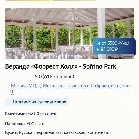
и
от
5500
/чел.
+
85 000
Веранда «Форрест Холл» - Sofrino Park
(
618 отзывов
)
5.0
Москва, МО, д. Могильцы, Парк-отель Софрино, владение
1
Подарок за бронирование
Вместимость:
80 человек
Парковка:
600 авто
Кухня:
Русская, европейская, кавказская, восточная