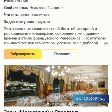
Кухня:
Русская
Свой алкоголь:
Нельзя свой алкоголь
Что есть:
сцена, велком зона
За доп. плату:
живая музыка
Это заведение славится своей богатой историей и
роскошными интерьерами, сохраненными с давних
времен в стиле французского Ренессанса. Посетителей
ожидает теплая атмосфера, уютный зал с дубовой
отделкой и живая музыка в исполнении талантливых
пианистов. Меню предлагает разнообразные блюда,
Позвонить
Забронировать
приготовленные с любовью и качественными
ингредиентами, хотя порой излишне усложненная
подача может слегка разочаровать. Тем не менее,
высокий уровень обслуживания, прекрасная атмосфера
и неповторимый колорит делают это место
излюбленным как для местных жителей, так и для
туристов.
и
от
10 260
/чел.