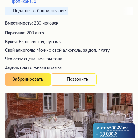
Тропикана, 1
Подарок за бронирование
Вместимость:
230 человек
Парковка:
200 авто
Кухня:
Европейская, русская
Свой алкоголь:
Можно свой алкоголь, за доп. плату
Что есть:
сцена, велком зона
За доп. плату:
живая музыка
Позвонить
Забронировать
и
от
6500
/чел.
+
30 000