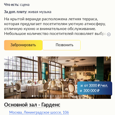
Что есть:
сцена
За доп. плату:
живая музыка
На крытой веранде расположена летняя терраса,
которая предлагает посетителям уютную атмосферу,
отличную кухню и внимательное обслуживание.
Небольшое количество посетителей позволяет выбрать
удобное место, а вежливый персонал создает
доброжелательную атмосферу. Меню заведения
Позвонить
Забронировать
отличается разнообразием блюд высокого качества,
что делает его идеальным местом для празднования
дней рождений или проведения банкетов. Кроме того,
посетителей ждет приятный бонус в виде живой
музыки, способствующей полноценному отдыху.
и
от
3000
/чел.
и
300 000
Основной зал - Гарденс
Москва, Ленинградское шоссе, 106