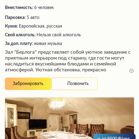
Вместимость:
6 человек
Парковка:
5 авто
Кухня:
Европейская, русская
Свой алкоголь:
Нельзя свой алкоголь
За доп. плату:
живая музыка
Зал "Берлога" представляет собой уютное заведение с
приятным интерьером под старину, где гости могут
насладиться вкуснейшими блюдами и семейной
атмосферой. Уютная обстановка, прекрасно
подходящая для семейных праздников, дополняется
профессиональным и вежливым обслуживанием
Позвонить
Забронировать
персонала. Помимо уютных столиков, здесь имеются и
столы для многолюдных компаний. Заведение
отличается хорошей транспортной доступностью, что
делает его привлекательным для широкого круга
посетителей.