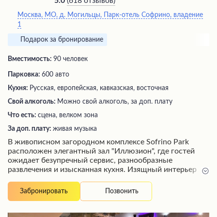
(
618 отзывов
)
5.0
Москва, МО, д. Могильцы, Парк-отель Софрино, владение
1
Подарок за бронирование
Вместимость:
90 человек
Парковка:
600 авто
Кухня:
Русская, европейская, кавказская, восточная
Свой алкоголь:
Можно свой алкоголь, за доп. плату
Что есть:
сцена, велком зона
За доп. плату:
живая музыка
В живописном загородном комплексе Sofrino Park
расположен элегантный зал "Иллюзион", где гостей
ожидает безупречный сервис, разнообразные
развлечения и изысканная кухня. Изящный интерьер
зала погружает в атмосферу уюта и роскоши, а
вежливый персонал окружает вниманием и заботой.
Позвонить
Забронировать
Для детей предусмотрены игровые комнаты и
анимационные программы. На территории комплекса
находятся прекрасные рестораны, бассейны, СПА-