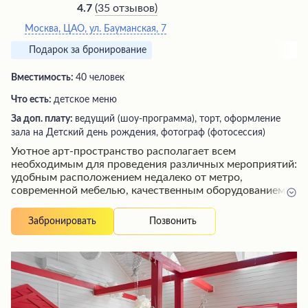
(
35 отзывов
)
4.7
Москва, ЦАО, ул. Бауманская, 7
Подарок за бронирование
Вместимость:
40 человек
Что есть:
детское меню
За доп. плату:
ведущий (шоу-программа), торт, оформление
зала на Детский день рождения, фотограф (фотосессия)
Уютное арт-пространство располагает всем
необходимым для проведения различных мероприятий:
удобным расположением недалеко от метро,
современной мебелью, качественным оборудованием
для диджеев, официантов и барменов, а также полным
комплектом посуды. Профессиональные и
Позвонить
Забронировать
доброжелательные администраторы помогут
организовать любое торжество на высшем уровне,
создав идеальную атмосферу благодаря грамотному
управлению светом, музыкой и другими
составляющими вечеринки. Здесь гарантированно
пройдут незабываемые праздники, корпоративы и