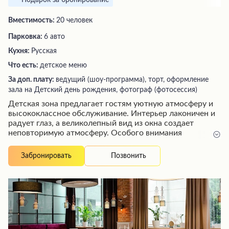
Подарок за бронирование
Вместимость:
20 человек
Парковка:
6 авто
Кухня:
Русская
Что есть:
детское меню
За доп. плату:
ведущий (шоу-программа), торт, оформление
зала на Детский день рождения, фотограф (фотосессия)
Детская зона предлагает гостям уютную атмосферу и
высококлассное обслуживание. Интерьер лаконичен и
радует глаз, а великолепный вид из окна создает
неповторимую атмосферу. Особого внимания
заслуживает вкусная кухня с разнообразными
блюдами, такими как суши, орзо и бурата. Винная карта
Позвонить
Забронировать
порадует ценителей напитков, а сомелье поможет с
выбором. Персонал внимателен к посетителям, в том
числе к детям, обеспечивая им развлечения и заботу.
Цены умеренные для Москвы, что делает это место
идеальным выбором для семейного отдыха.