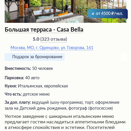
и
от
4500
/чел.
Большая терраса - Casa Bella
(
323 отзыва
)
5.0
Москва, МО, г. Одинцово, ул. Говорова, 161
Подарок за бронирование
Вместимость:
50 человек
Парковка:
40 авто
Кухня:
Итальянская, европейская
Что есть:
детское меню
За доп. плату:
ведущий (шоу-программа), торт, оформление
зала на Детский день рождения, фотограф (фотосессия)
Уютное заведение с шикарным итальянским меню
предлагает гостям насладиться аппетитными блюдами
в атмосфере спокойствия и эстетики. Посетителей