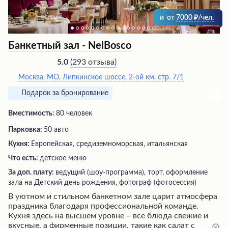
и
от
7000
/чел.
Банкетный зал - NelBosco
(
293 отзыва
)
5.0
Москва, МО, Липкинское шоссе, 2-ой км, стр. 7/1
Подарок за бронирование
Вместимость:
80 человек
Парковка:
50 авто
Кухня:
Европейская, средиземноморская, итальянская
Что есть:
детское меню
За доп. плату:
ведущий (шоу-программа), торт, оформление
зала на Детский день рождения, фотограф (фотосессия)
В уютном и стильном банкетном зале царит атмосфера
праздника благодаря профессиональной команде.
Кухня здесь на высшем уровне – все блюда свежие и
вкусные, а фирменные позиции, такие как салат с