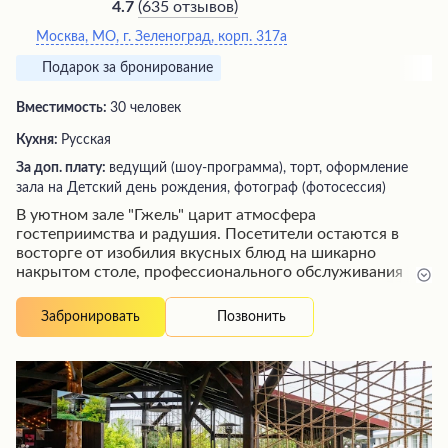
(
635 отзывов
)
4.7
Москва, МО, г. Зеленоград, корп. 317а
Подарок за бронирование
Вместимость:
30 человек
Кухня:
Русская
За доп. плату:
ведущий (шоу-программа), торт, оформление
зала на Детский день рождения, фотограф (фотосессия)
В уютном зале "Гжель" царит атмосфера
гостеприимства и радушия. Посетители остаются в
восторге от изобилия вкусных блюд на шикарно
накрытом столе, профессионального обслуживания
официантов и администраторов, помогающих с
выбором. Особого внимания заслуживают талантливые
Позвонить
Забронировать
музыканты с потрясающими голосами, создающие
неповторимую атмосферу праздника. Заведение
идеально подходит для проведения корпоративов и
встреч с друзьями в непринужденной обстановке по
доступным ценам.