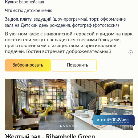
Кухня:
Европейская
Что есть:
детское меню
За доп. плату:
ведущий (шоу-программа), торт, оформление
зала на Детский день рождения, фотограф (фотосессия)
В уютном кафе с живописной террасой и видом на парк
посетители могут насладиться свежими блюдами,
приготовленными с изяществом и оригинальной
подачей. Гостей встречает доброжелательный
персонал, создающий атмосферу комфорта и радушия.
Благодаря удачному расположению, здесь легко
Позвонить
Забронировать
отдохнуть после рабочего дня в компании семьи или
друзей, наслаждаясь вкусным кофе и аппетитными
гарнирами. Высокое качество обслуживания и
разумные цены оставляют у посетителей самые
приятные впечатления.
и
от
4500
/чел.
Желтый зал - Ribambelle Green