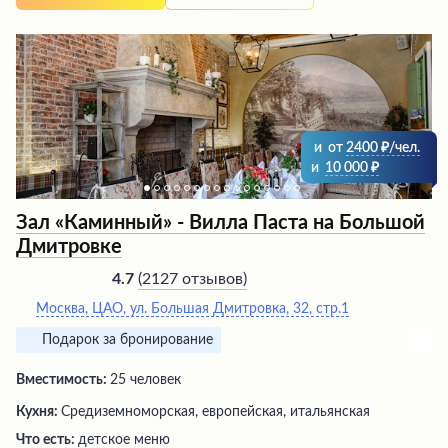
поварами, не пересушены и не пересолены. Быстрая
доставка обеспечивает возможность насладиться
горячими и аппетитными кушаньями, не выходя из
дома. Радушный персонал, оперативное обслуживание
и приятная атмосфера создают атмосферу
гостеприимства и комфорта для каждого гостя.
и
от
2400
/чел.
и
10 000
Зал «Каминный» - Вилла Паста на Большой
Дмитровке
(
2127 отзывов
)
4.7
Москва, ЦАО, ул. Большая Дмитровка, 32, стр.1
Подарок за бронирование
Вместимость:
25 человек
Кухня:
Средиземноморская, европейская, итальянская
Что есть:
детское меню