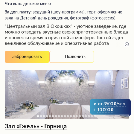
Что есть:
детское меню
За доп. плату:
ведущий (шоу-программа), торт, оформление
зала на Детский день рождения, фотограф (фотосессия)
"Центральный зал В Окошках" - уютное заведение, где
можно отведать вкусные свежеприготовленные блюда
и провести время в приятной атмосфере. Гостей ждет
вежливое обслуживание и оперативная работа
персонала, который быстро накрывает столы, убирает
пустые тарелки и по желанию упаковывает
Позвонить
Забронировать
нераспечатанную еду с собой. Посетители отмечают
разнообразный ассортимент блюд, способный
удовлетворить вкусы самых разных гостей, а также
приемлемые цены и уютный интерьер, располагающий
к приятному времяпрепровождению даже при
устаревшем ремонте.
и
от
3500
/чел.
+
10 000
Зал «Гжель» - Горница