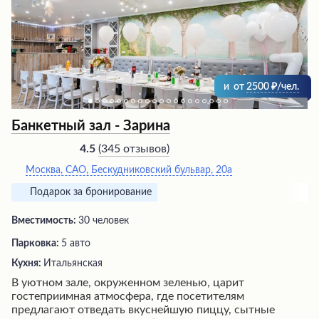
и
от
2500
/чел.
Банкетный зал - Зарина
(
345 отзывов
)
4.5
Москва, САО, Бескудниковский бульвар, 20а
Подарок за бронирование
Вместимость:
30 человек
Парковка:
5 авто
Кухня:
Итальянская
В уютном зале, окруженном зеленью, царит
гостеприимная атмосфера, где посетителям
предлагают отведать вкуснейшую пиццу, сытные