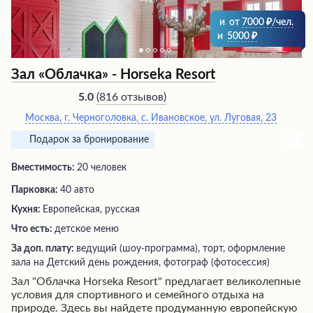
другие события в приятной обстановке.
и
от
7000
/чел.
и
5000
Зал «Облачка» - Horseka Resort
(
816 отзывов
)
5.0
Москва, г. Черноголовка, с. Ивановское, ул. Луговая, 23
Подарок за бронирование
Вместимость:
20 человек
Парковка:
40 авто
Кухня:
Европейская, русская
Что есть:
детское меню
За доп. плату:
ведущий (шоу-программа), торт, оформление
зала на Детский день рождения, фотограф (фотосессия)
Зал "Облачка Horseka Resort" предлагает великолепные
условия для спортивного и семейного отдыха на
природе. Здесь вы найдете продуманную европейскую