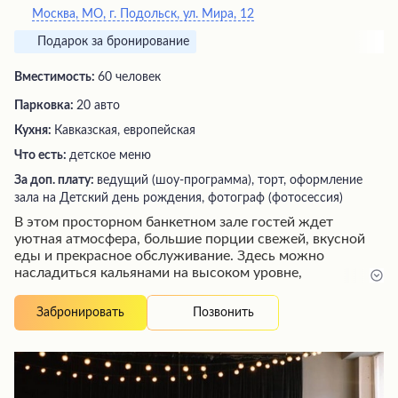
Москва, МО, г. Подольск, ул. Мира, 12
Подарок за бронирование
Вместимость:
60 человек
Парковка:
20 авто
Кухня:
Кавказская, европейская
Что есть:
детское меню
За доп. плату:
ведущий (шоу-программа), торт, оформление
зала на Детский день рождения, фотограф (фотосессия)
В этом просторном банкетном зале гостей ждет
уютная атмосфера, большие порции свежей, вкусной
еды и прекрасное обслуживание. Здесь можно
насладиться кальянами на высоком уровне,
приготовленными опытным кальянщиком, а также
необычным интерьером, который создает особенную
Позвонить
Забронировать
атмосферу для отдыха. Посетители отмечают, что зал
часто становится съемочной площадкой для различных
телепроектов, что придает ему дополнительную
изюминку и привлекательность.