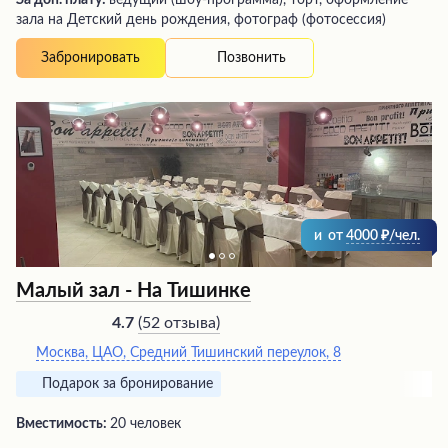
За доп. плату:
ведущий (шоу-программа), торт, оформление
зала на Детский день рождения, фотограф (фотосессия)
Позвонить
Забронировать
и
от
4000
/чел.
Малый зал - На Тишинке
(
52 отзыва
)
4.7
Москва, ЦАО, Средний Тишинский переулок, 8
Подарок за бронирование
Вместимость:
20 человек