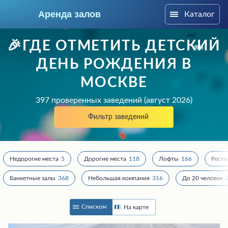
Аренда залов
Каталог
Москва
🎉ГДЕ ОТМЕТИТЬ ДЕТСКИЙ
ДЕНЬ РОЖДЕНИЯ В
МОСКВЕ
397 проверенных заведений (август 2026)
Фильтр заведений
Недорогие места
5
Дорогие места
118
Лофты
166
Рест
Банкетные залы
368
Небольшая компания
316
До 20 человек
Колл-центр
+7 (969) 283-12-35
Списком
На карте
Подберите мне зал