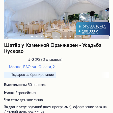
и
от
6500
/чел.
+
100 000
Шатёр у Каменной Оранжереи - Усадьба
Кусково
(
9330 отзывов
)
5.0
Москва, ВАО, ул. Юности, 2
Подарок за бронирование
Вместимость:
50 человек
Кухня:
Европейская
Что есть:
детское меню
За доп. плату:
ведущий (шоу-программа), оформление зала на
Детский день рождения