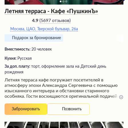
Летняя терраса - Кафе «ПушкинЪ»
(
5697 отзывов
)
4.9
Москва, ЦАО, Тверской бульвар, 26а
Подарок за бронирование
Вместимость:
20 человек
Кухня:
Русская
За доп. плату:
торт, оформление зала на Детский день
рождения
Летняя терраса кафе погружает посетителей в
атмосферу эпохи Александра Сергеевича с помощью
изысканного интерьера и обстановки старинного
особняка. Гости восхищаются оригинальной подачей
вкуснейших блюд, рассказами об их истории и
ароматным чаем. Милая улыбка приветливых
Позвонить
Забронировать
официантов, живая музыка и тихий уютный зал на
втором этаже создают незабываемую обстановку для
проведения торжеств. Посетители отмечают красоту