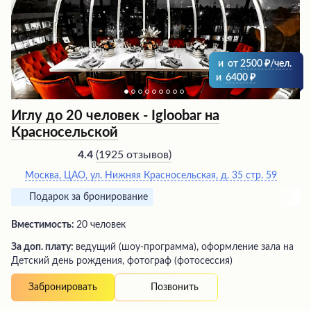
оформления десертов и высокий профессионализм
персонала, делающего все для комфортного
времяпрепровождения гостей.
и
от
2500
/чел.
и
6400
Иглу до 20 человек - Igloobar на
Красносельской
(
1925 отзывов
)
4.4
Москва, ЦАО, ул. Нижняя Красносельская, д. 35 стр. 59
Подарок за бронирование
Вместимость:
20 человек
За доп. плату:
ведущий (шоу-программа), оформление зала на
Детский день рождения, фотограф (фотосессия)
Позвонить
Забронировать