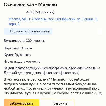
Основной зал - Мимино
(
264 отзыва
)
4.3
Москва, МО, г. Люберцы, пос. Октябрьский, ул. Ленина, 3,
корп. 2
Подарок за бронирование
Вместимость:
300 человек
Парковка:
50 авто
Кухня:
Грузинская
Что есть:
детское меню
За доп. плату:
ведущий (шоу-программа), оформление зала на
Детский день рождения, фотограф (фотосессия)
В уютном зале ресторана "Мимино" гостей ждет
потрясающая кухня с восхитительными блюдами на
любой вкус. Посетители отмечают великолепный вкус
шашлыков, лулья из курицы с сыром, пасты с яйцом,
свиных ребрышек и хачапури по доступной цене.
Блюда готовятся из свежих продуктов опытными
Позвонить
Забронировать