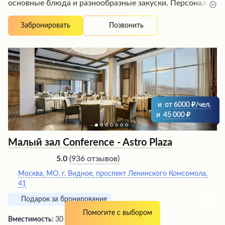
основные блюда и разнообразные закуски. Персонал
радушно встречает гостей, обеспечивая безупречный
сервис, а служба доставки оперативно доставляет
Позвонить
Забронировать
заказы, делая процесс максимально комфортным.
Летом открывается беседка, создавая дополнительные
возможности для приятного времяпрепровождения на
свежем воздухе.
и
от
6000
/чел.
и
45 000
Малый зал Conference - Astro Plaza
(
936 отзывов
)
5.0
Москва, МО, г. Видное, проспект Ленинского Комсомола,
41
Подарок за бронирование
Помогите с выбором
Вместимость:
30 человек