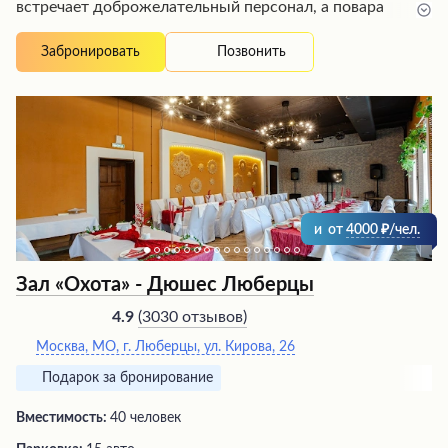
встречает доброжелательный персонал, а повара
радуют изысканными кулинарными шедеврами -
пиццей на тонком тесте, восхитительной пастой
Позвонить
Забронировать
карбонарой, сытными салатами с говядиной,
ароматными супами и сочным бефстрогановом с пюре.
Летняя веранда с живописным видом на сад создает
атмосферу уюта, где можно провести время в
окружении близких под звуки любимой музыки.
и
от
4000
/чел.
Зал «Охота» - Дюшес Люберцы
(
3030 отзывов
)
4.9
Москва, МО, г. Люберцы, ул. Кирова, 26
Подарок за бронирование
Вместимость:
40 человек