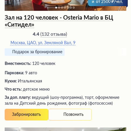
и
от
2500
/чел.
Зал на 120 человек - Osteria Mario в БЦ
«Ситидел»
(
132 отзыва
)
4.4
Москва, ЦАО, ул. Земляной Вал, 9
Подарок за бронирование
Вместимость:
120 человек
Парковка:
9 авто
Кухня:
Итальянская
Что есть:
детское меню
За доп. плату:
ведущий (шоу-программа), торт, оформление
зала на Детский день рождения, фотограф (фотосессия)
Позвонить
Забронировать