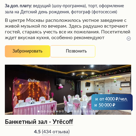
За доп. плату:
ведущий (шоу-программа), торт, оформление
зала на Детский день рождения, фотограф (фотосессия)
В центре Москвы расположилось уютное заведение с
живой музыкой по вечерам. Здесь радушно встречают
гостей, стараясь учесть все их пожелания. Посетителей
ждет вкусная кухня, особенно рекомендуют
попробовать пасту и пиццу на тонком тесте.
Приветливый персонал создает атмосферу душевного
Позвонить
Забронировать
общения и заботится о комфорте гостей. Ценители
качественного обслуживания и вкусной еды
непременно оценят это гостеприимное место.
и
от
4000
/чел.
и
50 000
Банкетный зал - Утёсоff
(
434 отзыва
)
4.5