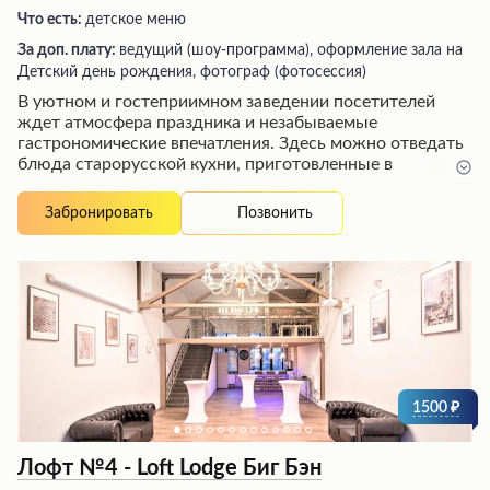
Что есть:
детское меню
За доп. плату:
ведущий (шоу-программа), оформление зала на
Детский день рождения, фотограф (фотосессия)
В уютном и гостеприимном заведении посетителей
ждет атмосфера праздника и незабываемые
гастрономические впечатления. Здесь можно отведать
блюда старорусской кухни, приготовленные в
дровяных печах по аутентичным рецептам без
современных изысков. Особой похвалы удостоились
Позвонить
Забронировать
божественно вкусные козленок и грибы, а также
десерты. Интерьер заведения создает ощущение уюта,
а отзывчивый персонал с вниманием относится к
каждому гостю, подробно рассказывая о блюдах.
Развлекательная программа с участием артистов и
диджеев превращает визит в настоящий праздник.
Ценник выше среднего, но иногда стоит побаловать
себя изысканной трапезой в столь гостеприимных
стенах.
1500
Лофт №4 - Loft Lodge Биг Бэн