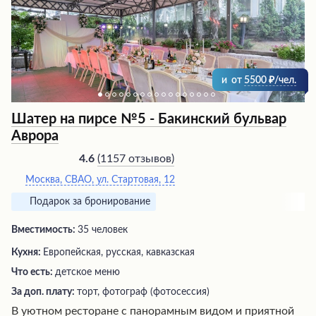
и
от
5500
/чел.
Шатер на пирсе №5 - Бакинский бульвар
Аврора
(
1157 отзывов
)
4.6
Москва, СВАО, ул. Стартовая, 12
Подарок за бронирование
Вместимость:
35 человек
Кухня:
Европейская, русская, кавказская
Что есть:
детское меню
За доп. плату:
торт, фотограф (фотосессия)
В уютном ресторане с панорамным видом и приятной