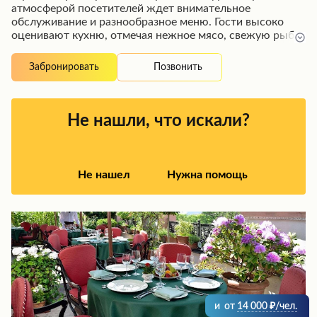
атмосферой посетителей ждет внимательное
обслуживание и разнообразное меню. Гости высоко
оценивают кухню, отмечая нежное мясо, свежую рыбу
и оригинальные блюда из картофеля. Дружелюбный
персонал создает радушную обстановку, идеальную
Позвонить
Забронировать
для романтического ужина или встречи с друзьями.
Ресторан часто выбирают для празднования торжеств,
где гостей ожидает веселая атмосфера и качественное
обслуживание.
Не нашли, что искали?
Не нашел
Нужна помощь
и
от
14 000
/чел.