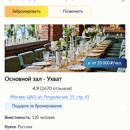
крабом, просто восхитительны. Официанты
внимательны, дружелюбны и работают слаженно,
Позвонить
Забронировать
создавая идеальный сервис. Интерьер банкетного зала
продуман до мелочей, создавая уют и элегантность.
Посетителям предлагается разумное ценовое
предложение и гибкий подход – можно согласовать
меню, привезти свой алкоголь, воспользоваться
музыкой и ТВ.
и
от
10 000
/чел.
Основной зал - Ухват
(
2670 отзывов
)
4.9
Москва, ЦАО, ул. Рочдельская, 15, стр. 41
Подарок за бронирование
Вместимость:
120 человек
Кухня:
Русская