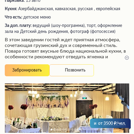
Парковка:
15 авто
Кухня:
Азербайджанская, кавказская, русская , европейская
Что есть:
детское меню
За доп. плату:
ведущий (шоу-программа), торт, оформление
зала на Детский день рождения, фотограф (фотосессия)
В этом заведении гостей ждет приятная атмосфера,
сочетающая грузинский дух и современный стиль.
Повара готовят вкусные блюда национальной кухни, в
особенности рекомендуют отведать ягненка и
фисташковый рулет на десерт. Внимательный и
вежливый персонал поможет сделать удачный выбор
Позвонить
Забронировать
из разнообразного меню. Кроме основного зала с
живой музыкой, здесь есть и уютные уголки для тихого
отдыха. Просторная летняя веранда позволяет
наслаждаться теплыми днями. Это идеальное место
для любого торжества благодаря высокому уровню
организации и обслуживания.
и
от
3500
/чел.