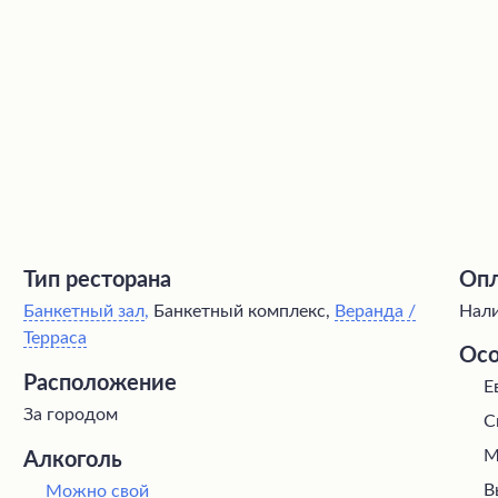
Тип ресторана
Опл
Банкетный зал
,
Банкетный комплекс,
Веранда /
Нали
Терраса
Осо
Расположение
Е
За городом
С
М
Алкоголь
В
Можно свой