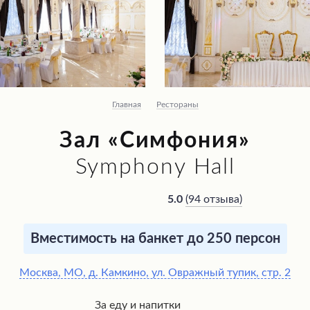
Главная
Рестораны
Зал «Симфония»
Symphony Hall
(
94 отзыва
)
5.0
Вместимость на банкет до 250 персон
Москва, МО, д. Камкино, ул. Овражный тупик, стр. 2
За еду и напитки