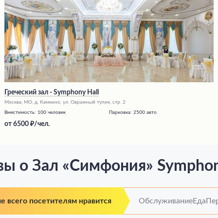
Греческий зал - Symphony Hall
Москва, МО, д. Камкино, ул. Овражный тупик, стр. 2
Вместимость:
100 человек
Парковка:
2500 авто
от
6500
/чел.
ы о Зал «Симфония» Symphon
е всего посетителям нравится
Обслуживание
Еда
Пе