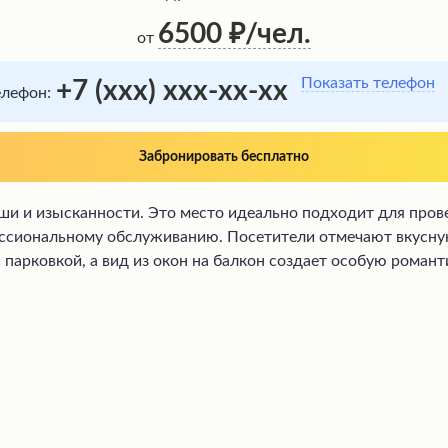
6500
/чел.
от
Показать телефон
+7 (xxx) xxx-xx-xx
елефон:
Забронировать бесплатно
оши и изысканности. Это место идеально подходит для про
ссиональному обслуживанию. Посетители отмечают вкусную
с парковкой, а вид из окон на балкон создает особую рома
учали незабываемые впечатления.