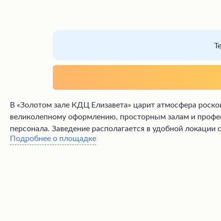
Т
В «Золотом зале КДЦ Елизавета» царит атмосфера роск
великолепному оформлению, просторным залам и профе
персонала. Заведение располагается в удобной локации 
Подробнее о площадке
мелочей, чтобы гости чувствовали себя комфортно и пол