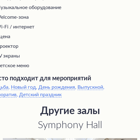
узыкальное оборудование
elcome-зона
i-Fi / интернет
цена
роектор
V экраны
етское меню
то подходит для мероприятий
дьба
,
Новый год
,
День рождения
,
Выпускной
,
поратив
,
Детский праздник
Другие залы
Symphony Hall