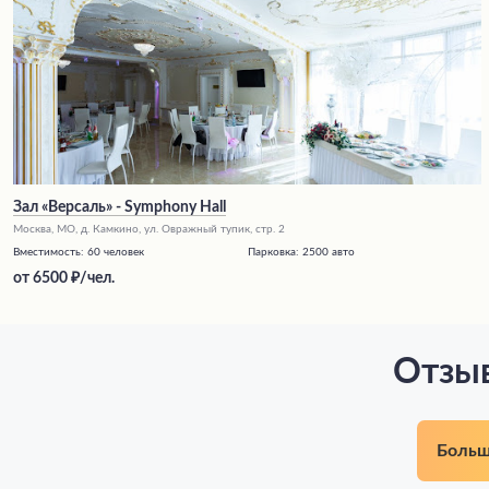
Зал «Версаль» - Symphony Hall
Москва, МО, д. Камкино, ул. Овражный тупик, стр. 2
Вместимость:
60 человек
Парковка:
2500 авто
от
6500
/чел.
Отзыв
Больш