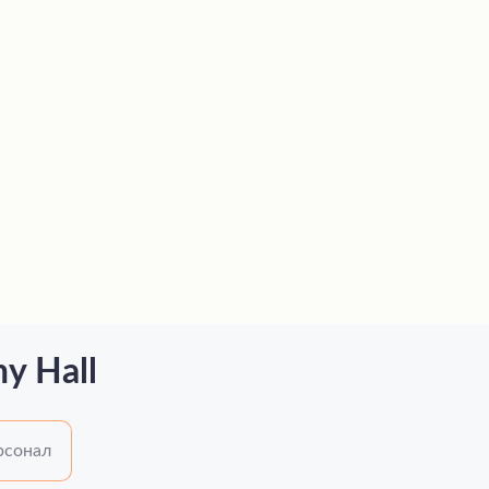
y Hall
рсонал