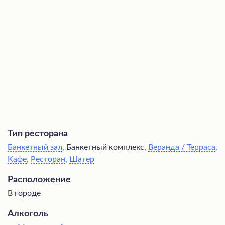
горнолыжный склон, создает атмосферу релакса и
ощущение отдыха вдали от городской суеты. Наличие
детской зоны с аниматорами делает заведение
идеальным местом для семейного
времяпрепровождения, а бесплатная просторная
парковка добавляет комфорта посещению ресторана.
Тип ресторана
Банкетный зал
,
Банкетный комплекс,
Веранда / Терраса
,
Кафе
,
Ресторан
,
Шатер
Расположение
В городе
Алкоголь