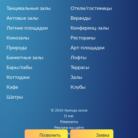
Танцевальные залы
Отели/гостиницы
Актовые залы
Веранды
Летние площадки
Конференц-залы
Кинозалы
Рестораны
Природа
Арт-площадки
Банкетные залы
Лофты
Бары/пабы
Террасы
Коттеджи
Залы
Кафе
Клубы
Шатры
© 2026 Аренда залов
О нас
Реквизиты
Реклама на сайте
Политика конфиденциальности
Позвонить
Заявка