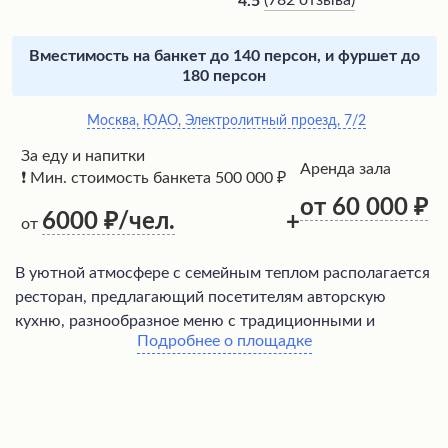
(
782 отзыва
)
4.5
Вместимость на банкет до 140 персон, и фуршет до
180 персон
Москва, ЮАО, Электролитный проезд, 7/2
За еду и напитки
Аренда зала
❗ Мин. стоимость банкета 500 000 ₽
от 60 000
6000
/чел.
+
от
В уютной атмосфере с семейным теплом располагается
ресторан, предлагающий посетителям авторскую
кухню, разнообразное меню с традиционными и
Подробнее о площадке
оригинальными блюдами на любой вкус.
Профессиональная команда официантов обеспечивает
безупречное обслуживание, не оставляя без внимания
ни одного гостя. Интерьер с элементами альпийского
шале и панорамными окнами, открывающими вид на