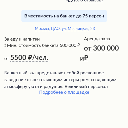
(
376 отзывов
)
4.5
Вместимость на банкет до 75 персон
Москва, ЦАО, ул. Мясницкая, 23
Аренда зала
За еду и напитки
❗ Мин. стоимость банкета 500 000 ₽
от 300 000
5500
/чел.
и
от
Банкетный зал представляет собой роскошное
заведение с впечатляющим интерьером, создающим
атмосферу уюта и радушия. Вежливый персонал
Подробнее о площадке
обеспечивает высочайший уровень обслуживания,
заставляя посетителей чувствовать себя по-королевски.
Кухня заведения предлагает разнообразное меню, в том
числе потрясающие блюда грузинской кухни, такие как
хачапури по-аджарски, чакапули из ягненка и
необычные персиковые хинкали. Дополняют