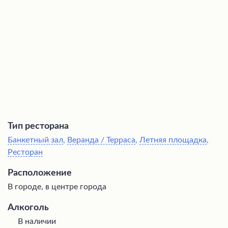
гастрономическое наслаждение богатый выбор вин,
включая изысканные европейские сорта.
Тип ресторана
Банкетный зал
,
Веранда / Терраса
,
Летняя площадка
,
Ресторан
Расположение
В городе, в центре города
Алкоголь
В наличии