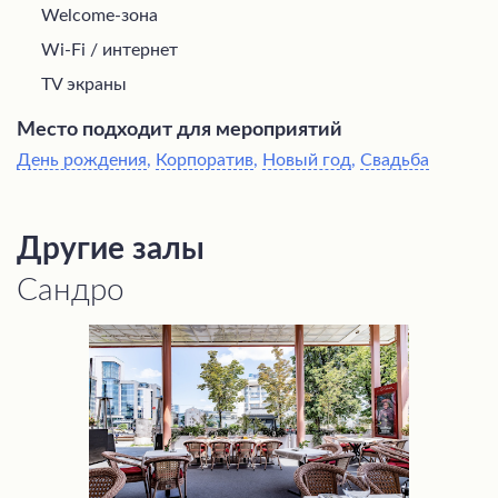
Welcome-зона
Wi-Fi / интернет
TV экраны
Место подходит для мероприятий
День рождения
,
Корпоратив
,
Новый год
,
Свадьба
Другие залы
Сандро