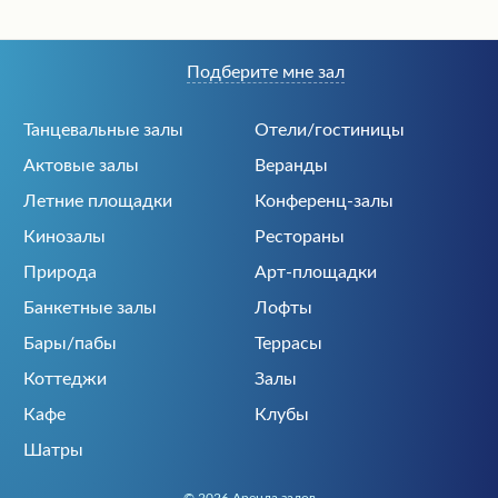
Подберите мне зал
Танцевальные залы
Отели/гостиницы
Актовые залы
Веранды
Летние площадки
Конференц-залы
Кинозалы
Рестораны
Природа
Арт-площадки
Банкетные залы
Лофты
Бары/пабы
Террасы
Коттеджи
Залы
Кафе
Клубы
Шатры