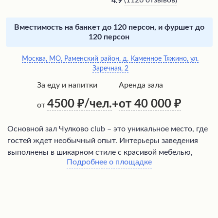
(
1126 отзывов
)
4.9
Вместимость на банкет до 120 персон, и фуршет до
120 персон
Москва, МО, Раменский район, д. Каменное Тяжино, ул.
Заречная, 2
За еду и напитки
Аренда зала
4500
/чел.
от 40 000
+
от
Основной зал Чулково club – это уникальное место, где
гостей ждет необычный опыт. Интерьеры заведения
выполнены в шикарном стиле с красивой мебелью,
Подробнее о площадке
люстрами и тематическими номерами, оформленными
в различных концепциях, таких как Голливуд. Кухня
предлагает разнообразное трехразовое меню с
вкусными блюдами на выбор. Помимо ресторана,
посетители могут насладиться бассейном, хаммамом и