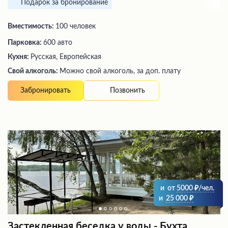
Подарок за бронирование
Вместимость:
100 человек
Парковка:
600 авто
Кухня:
Русская, Европейская
Свой алкоголь:
Можно свой алкоголь, за доп. плату
Позвонить
Забронировать
и
от
5000
/чел.
и
25 000
Застекленная беседка у воды - Бухта