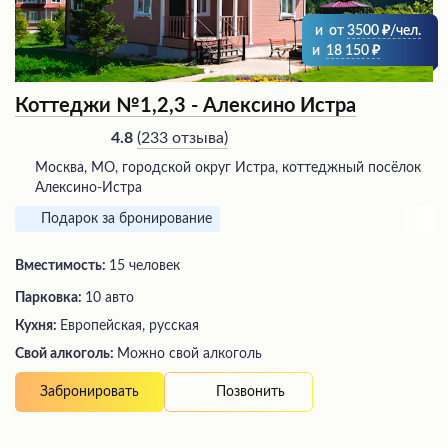
и
от
3500
/чел.
и
18 150
Коттеджи №1,2,3 - Алексино Истра
(
233 отзыва
)
4.8
Москва, МО, городской округ Истра, коттеджный посёлок
Алексино-Истра
Подарок за бронирование
Вместимость:
15 человек
Парковка:
10 авто
Кухня:
Европейская, русская
Свой алкоголь:
Можно свой алкоголь
Позвонить
Забронировать