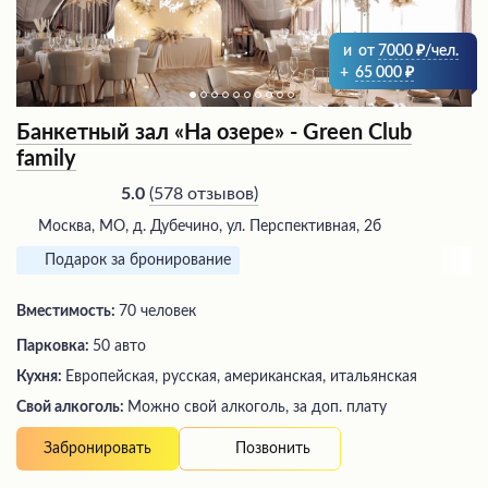
и
от
7000
/чел.
+
65 000
Банкетный зал «На озере» - Green Club
family
(
578 отзывов
)
5.0
Москва, МО, д. Дубечино, ул. Перспективная, 2б
Подарок за бронирование
Вместимость:
70 человек
Парковка:
50 авто
Кухня:
Европейская, русская, американская, итальянская
Свой алкоголь:
Можно свой алкоголь, за доп. плату
Позвонить
Забронировать