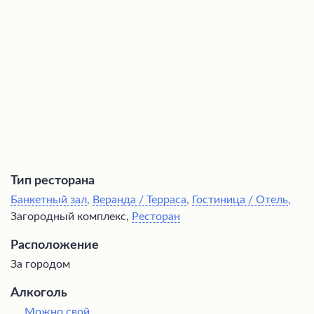
травяной баней. Также в комплексе предусмотрены
развлекательные программы и возможность посетить
близлежащие достопримечательности. Персонал
внимателен и быстро реагирует на запросы гостей.
Тип ресторана
Банкетный зал
,
Веранда / Терраса
,
Гостиница / Отель
,
Загородный комплекс,
Ресторан
Расположение
За городом
Алкоголь
Можно свой