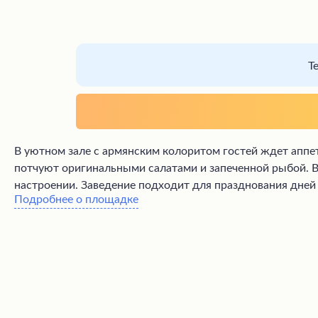
Т
В уютном зале с армянским колоритом гостей ждет аппе
потчуют оригинальными салатами и запеченной рыбой. 
настроении. Заведение подходит для празднования дней
Подробнее о площадке
наслаждаются вкусной едой, танцуют под зажигательну