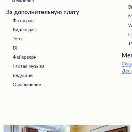
В наличии
В
За дополнительную плату
М
Фотограф
W
Видеограф
П
Торт
T
Dj
Мес
Фейерверк
Сва
Живая музыка
Ден
Ведущий
Оформление