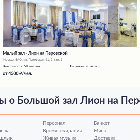
Малый зал - Лион на Перовской
Москва, ВАО, ул. Перовская, 61/2, стр. 1
Вместимость:
50 человек
Парковка:
20 авто
от
4500
/чел.
ы о Большой зал Лион на Пер
а
Персонал
Банкет
зыка
Время ожидания
Мясо
шлык
Живая музыка
Доставка