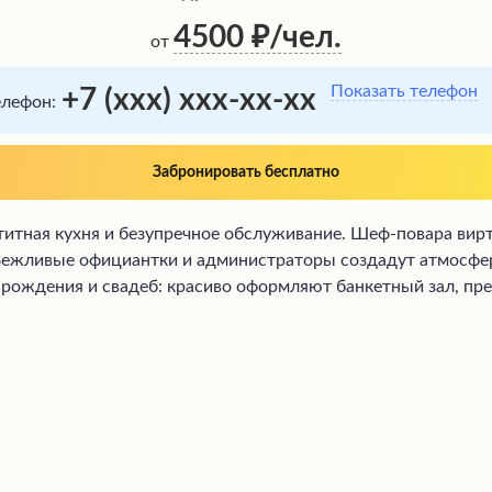
4500
/чел.
от
Показать телефон
+7 (xxx) xxx-xx-xx
елефон:
Забронировать бесплатно
титная кухня и безупречное обслуживание. Шеф-повара вир
Вежливые официантки и администраторы создадут атмосфер
 рождения и свадеб: красиво оформляют банкетный зал, пре
ю музыку и уходят довольными проведенным временем.