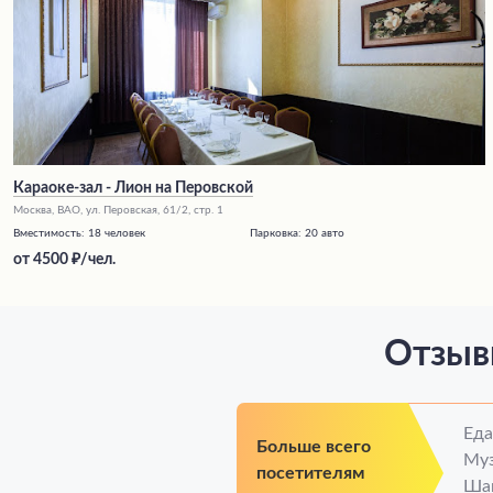
Караоке-зал - Лион на Перовской
Москва, ВАО, ул. Перовская, 61/2, стр. 1
Вместимость:
18 человек
Парковка:
20 авто
от
4500
/чел.
Отзыв
Ед
Больше всего
Му
посетителям
Ша