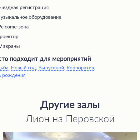
ыездная регистрация
узыкальное оборудование
elcome-зона
роектор
V экраны
то подходит для мероприятий
дьба
,
Новый год
,
Выпускной
,
Корпоратив
,
ь рождения
Другие залы
Лион на Перовской