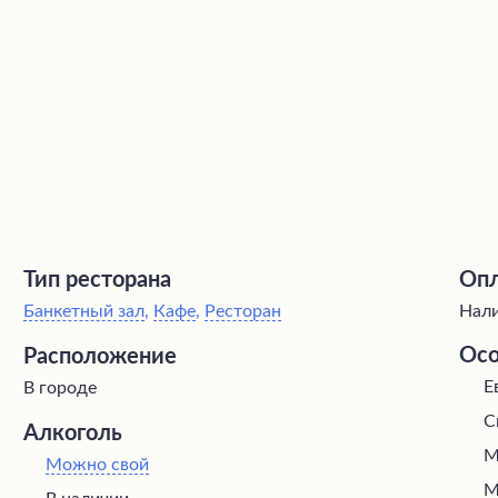
Тип ресторана
Опл
Банкетный зал
,
Кафе
,
Ресторан
Нали
Осо
Расположение
Е
В городе
С
Алкоголь
М
Можно свой
М