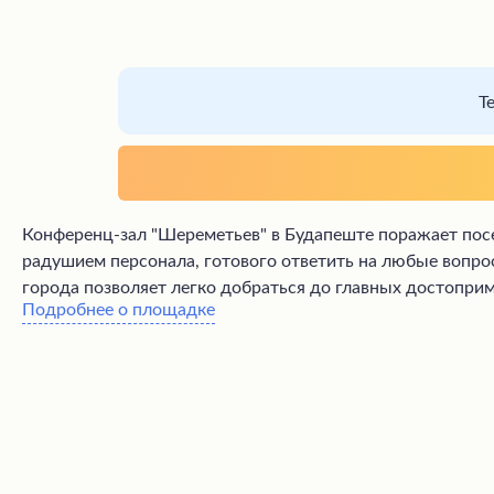
Т
Конференц-зал "Шереметьев" в Будапеште поражает посе
радушием персонала, готового ответить на любые вопро
города позволяет легко добраться до главных достоприм
Подробнее о площадке
звукоизоляция не всегда идеальна из-за старых окон и дв