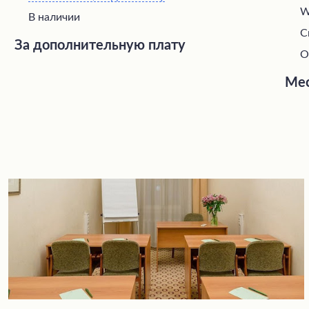
W
В наличии
С
За дополнительную плату
О
Мес