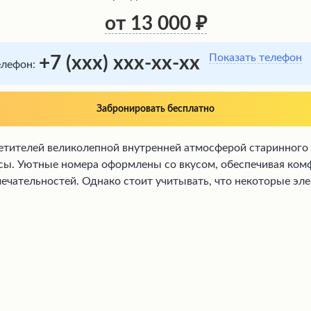
от 13 000
Показать телефон
+7 (xxx) xxx-xx-xx
елефон:
Забронировать бесплатно
тителей великолепной внутренней атмосферой старинного з
сы. Уютные номера оформлены со вкусом, обеспечивая ком
ечательностей. Однако стоит учитывать, что некоторые эл
ерей.