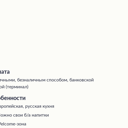
ата
чными, безналичным способом, банковской
ой (терминал)
бенности
вропейская, русская кухня
ожно свои б/а напитки
elcome-зона