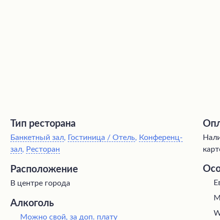
Тип ресторана
Опл
Банкетный зал
,
Гостиница / Отель
,
Конференц-
Нали
зал
,
Ресторан
карт
Осо
Расположение
Е
В центре города
М
Алкоголь
W
Можно свой, за доп. плату