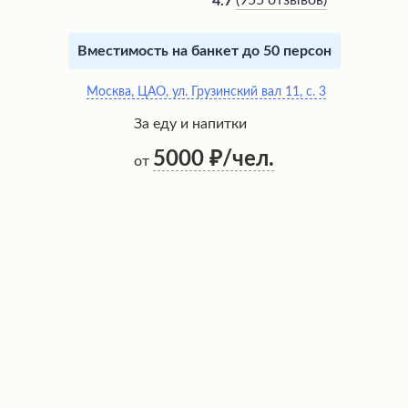
(
955 отзывов
)
4.7
Вместимость на банкет до 50 персон
Москва, ЦАО, ул. Грузинский вал 11, с. 3
За еду и напитки
5000
/чел.
от