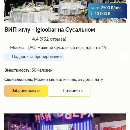
и
от
2500
/чел.
+
13 000
ВИП иглу - Igloobar на Сусальном
(
952 отзыва
)
4.4
Москва, ЦАО, Нижний Сусальный пер., д,5, стр. 19
Подарок за бронирование
Вместимость:
50 человек
Свой алкоголь:
Можно свой алкоголь, за доп. плату
Позвонить
Забронировать