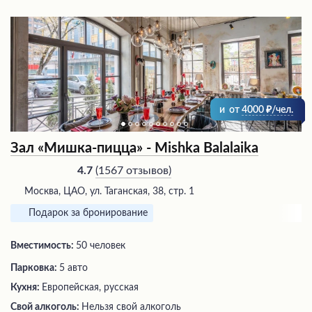
и
от
4000
/чел.
Зал «Мишка-пицца» - Mishka Balalaika
(
1567 отзывов
)
4.7
Москва, ЦАО, ул. Таганская, 38, стр. 1
Подарок за бронирование
Вместимость:
50 человек
Парковка:
5 авто
Кухня:
Европейская, русская
Свой алкоголь:
Нельзя свой алкоголь