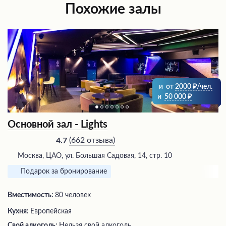
Похожие залы
и
от
2000
/чел.
и
50 000
Основной зал - Lights
(
662 отзыва
)
4.7
Москва, ЦАО, ул. Большая Садовая, 14, стр. 10
Подарок за бронирование
Вместимость:
80 человек
Кухня:
Европейская
Свой алкоголь:
Нельзя свой алкоголь