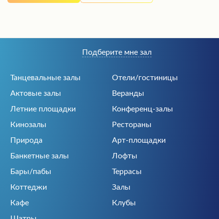
Подберите мне зал
Танцевальные залы
Отели/гостиницы
Актовые залы
Веранды
Летние площадки
Конференц-залы
Кинозалы
Рестораны
Природа
Арт-площадки
Банкетные залы
Лофты
Бары/пабы
Террасы
Коттеджи
Залы
Кафе
Клубы
Шатры