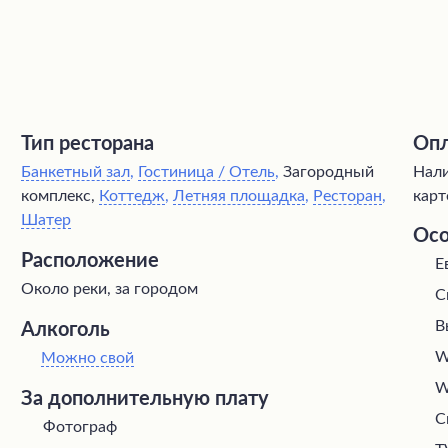
Тип ресторана
Опл
Банкетный зал
,
Гостиница / Отель
,
Загородный
Нали
комплекс,
Коттедж
,
Летняя площадка
,
Ресторан
,
карт
Шатер
Осо
Расположение
Е
Около реки, за городом
С
В
Алкоголь
W
Можно свой
W
За дополнительную плату
С
Фотограф