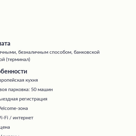
ата
чными, безналичным способом, банковской
ой (терминал)
бенности
вропейская кухня
воя парковка: 50 машин
ыездная регистрация
elcome-зона
i-Fi / интернет
цена