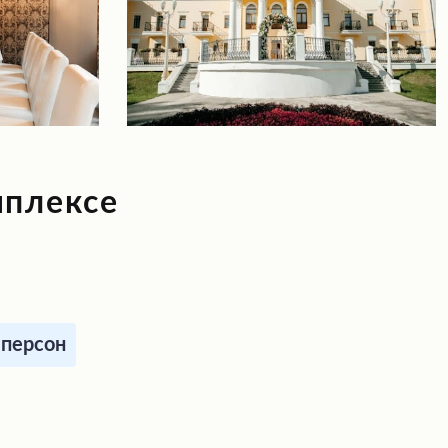
мплексе
 персон