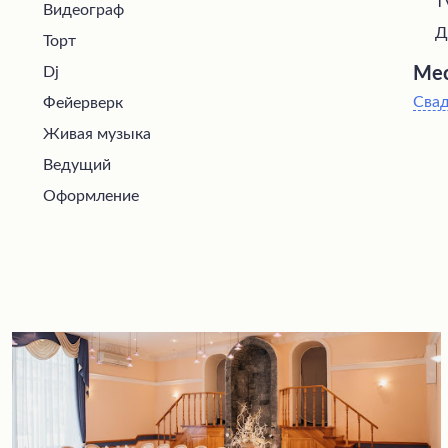
T
Видеограф
Д
Торт
Dj
Мес
Сва
Фейерверк
Живая музыка
Ведущий
Оформление