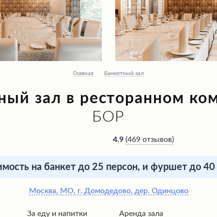
Главная
Банкетный зал
ный зал в ресторанном ко
БОР
(
469 отзывов
)
4.9
мость на банкет до 25 персон, и фуршет до 40
Москва, МО, г. Домодедово, дер. Одинцово
За еду и напитки
Аренда зала