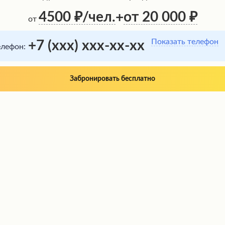
4500
/чел.
от 20 000
+
от
Показать телефон
+7 (xxx) xxx-xx-xx
елефон:
Забронировать бесплатно