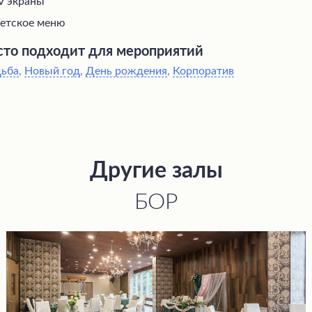
V экраны
етское меню
то подходит для мероприятий
дьба
,
Новый год
,
День рождения
,
Корпоратив
Другие залы
БОР