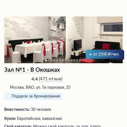
и
от
2500
/чел.
Зал №1 - В Окошках
(
471 отзыв
)
4.4
Москва, ВАО, ул. 5я парковая, 25
Подарок за бронирование
Вместимость:
30 человек
Кухня:
Европейская, кавказская
Свой алкоголь:
Можно свой алкоголь, за доп. плату