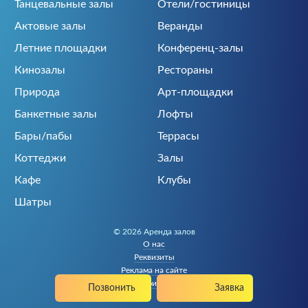
Танцевальные залы
Отели/гостиницы
Актовые залы
Веранды
Летние площадки
Конференц-залы
Кинозалы
Рестораны
Природа
Арт-площадки
Банкетные залы
Лофты
Бары/пабы
Террасы
Коттеджи
Залы
Кафе
Клубы
Шатры
© 2026 Аренда залов
О нас
Реквизиты
Реклама на сайте
Политика конфиденциальности
Позвонить
Заявка