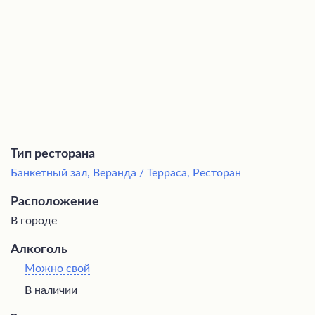
блюда отличаются неповторимым вкусом. Интерьер
заведения выполнен в стильном лофт-стиле, который
создает уютную и непринужденную атмосферу,
идеальную для семейных торжеств и дружеских
посиделок под звуки живой музыки в выходные дни.
Тип ресторана
Банкетный зал
,
Веранда / Терраса
,
Ресторан
Расположение
В городе
Алкоголь
Можно свой
В наличии