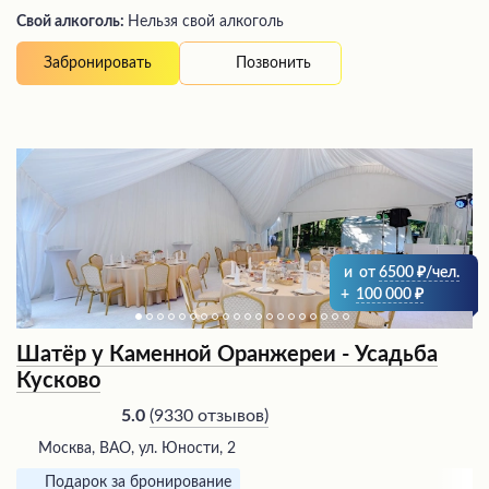
Свой алкоголь:
Нельзя свой алкоголь
Позвонить
Забронировать
и
от
6500
/чел.
+
100 000
Шатёр у Каменной Оранжереи - Усадьба
Кусково
(
9330 отзывов
)
5.0
Москва, ВАО, ул. Юности, 2
Подарок за бронирование