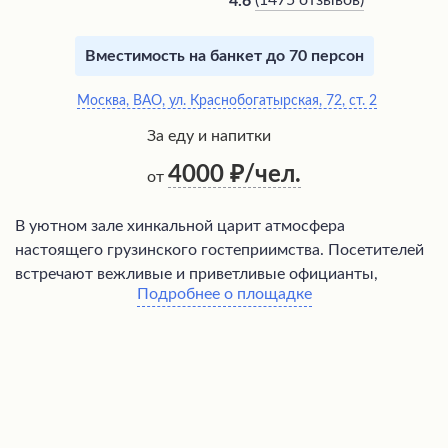
(
1475 отзывов
)
4.6
Вместимость на банкет до 70 персон
Москва, ВАО, ул. Краснобогатырская, 72, ст. 2
За еду и напитки
4000
/чел.
от
В уютном зале хинкальной царит атмосфера
настоящего грузинского гостеприимства. Посетителей
встречают вежливые и приветливые официанты,
Подробнее о площадке
готовые оказать своевременное и ненавязчивое
обслуживание. Меню радует разнообразием блюд
национальной кухни: божественные хинкали,
изумительный шашлык, горячие хачапури,
оригинальные лимонады и настоящая чача. Особое
внимание уделяется использованию свежайших
продуктов высочайшего качества, благодаря чему