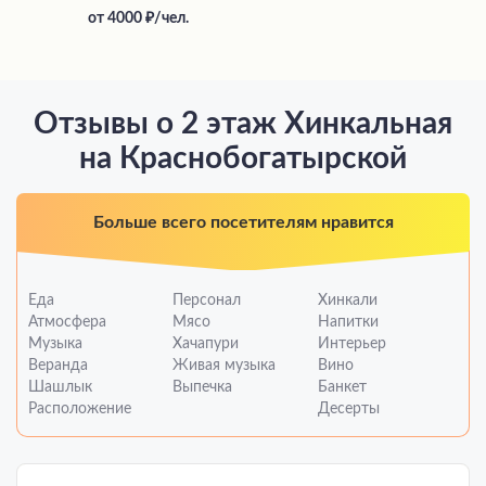
от
4000
/чел.
Отзывы о 2 этаж Хинкальная
на Краснобогатырской
Больше всего посетителям нравится
Еда
Персонал
Хинкали
Атмосфера
Мясо
Напитки
Музыка
Хачапури
Интерьер
Веранда
Живая музыка
Вино
Шашлык
Выпечка
Банкет
Расположение
Десерты