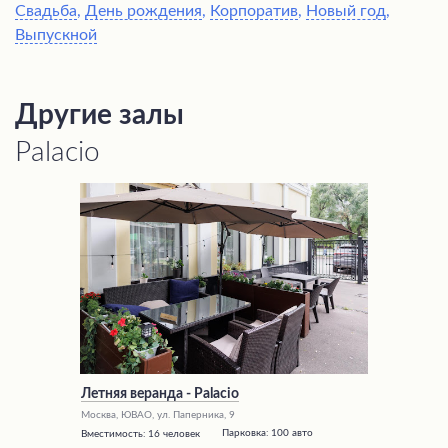
Свадьба
,
День рождения
,
Корпоратив
,
Новый год
,
Выпускной
Другие залы
Palacio
Летняя веранда - Palacio
Москва, ЮВАО, ул. Паперника, 9
Парковка:
100 авто
Вместимость:
16 человек