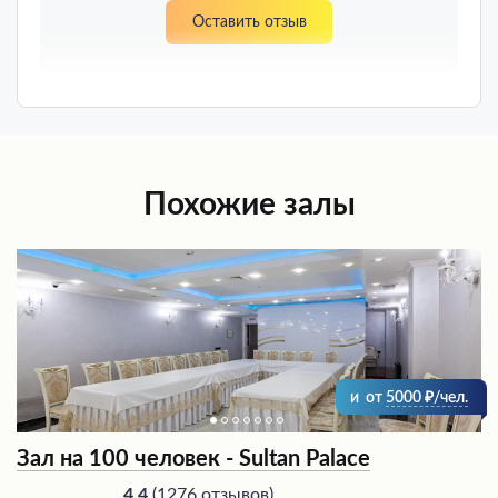
Оставить отзыв
Похожие залы
и
от
5000
/чел.
Зал на 100 человек - Sultan Palace
(
1276 отзывов
)
4.4