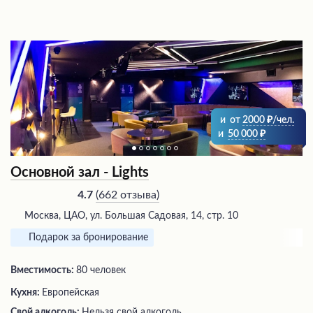
и
от
2000
/чел.
и
50 000
Основной зал - Lights
(
662 отзыва
)
4.7
Москва, ЦАО, ул. Большая Садовая, 14, стр. 10
Подарок за бронирование
Вместимость:
80 человек
Кухня:
Европейская
Свой алкоголь:
Нельзя свой алкоголь