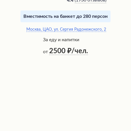
(
1930 отзывов
)
4.4
Вместимость на банкет до 280 персон
Москва, ЦАО, ул. Сергия Радонежского, 2
За еду и напитки
2500
/чел.
от