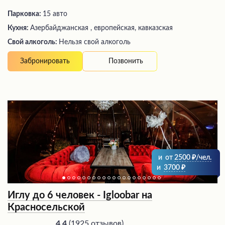
Парковка:
15 авто
Кухня:
Азербайджанская , европейская, кавказская
Свой алкоголь:
Нельзя свой алкоголь
Позвонить
Забронировать
и
от
2500
/чел.
и
3700
Иглу до 6 человек - Igloobar на
Красносельской
(
1925 отзывов
)
4.4