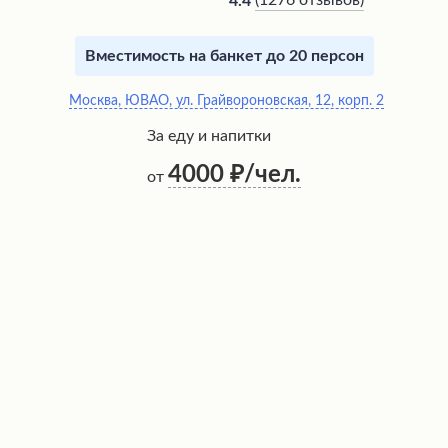
(
1276 отзывов
)
4.4
Вместимость на банкет до 20 персон
Москва, ЮВАО, ул. Грайвороновская, 12, корп. 2
За еду и напитки
4000
/чел.
от