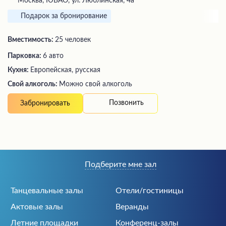
Москва, ЮВАО, ул. Люблинская, 4а
Подарок за бронирование
Вместимость:
25 человек
Парковка:
6 авто
Кухня:
Европейская, русская
Свой алкоголь:
Можно свой алкоголь
Позвонить
Забронировать
Подберите мне зал
Танцевальные залы
Отели/гостиницы
Актовые залы
Веранды
Летние площадки
Конференц-залы