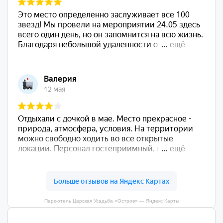
Парк-отель Царская Усадьба «Остров» — Яндекс Карты