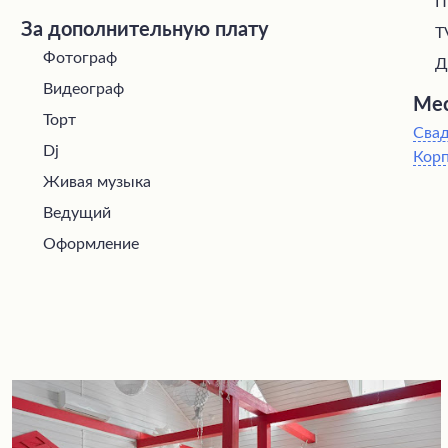
П
За дополнительную плату
T
Фотограф
Д
Видеограф
Мес
Торт
Сва
Dj
Кор
Живая музыка
Ведущий
Оформление