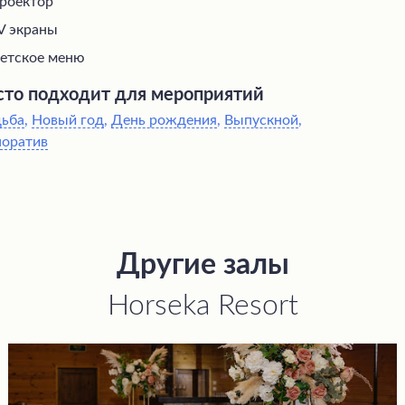
роектор
V экраны
етское меню
то подходит для мероприятий
дьба
,
Новый год
,
День рождения
,
Выпускной
,
поратив
Другие залы
Horseka Resort