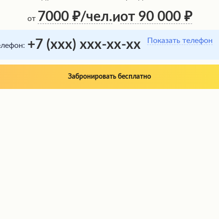
7000
/чел.
от 90 000
и
от
Показать телефон
+7 (xxx) xxx-xx-xx
елефон:
Забронировать бесплатно