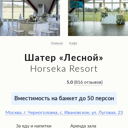
Главная
Кафе
Шатер «Лесной»
Horseka Resort
(
816 отзывов
)
5.0
Вместимость на банкет до 50 персон
Москва, г. Черноголовка, с. Ивановское, ул. Луговая, 23
За еду и напитки
Аренда зала