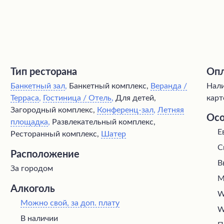
Тип ресторана
Опл
Банкетный зал
,
Банкетный комплекс,
Веранда /
Нали
Терраса
,
Гостиница / Отель
,
Для детей,
карт
Загородный комплекс,
Конференц-зал
,
Летняя
Осо
площадка
,
Развлекательный комплекс,
Е
Ресторанный комплекс,
Шатер
С
Расположение
В
За городом
М
Алкоголь
W
Можно свой, за доп. плату
W
В наличии