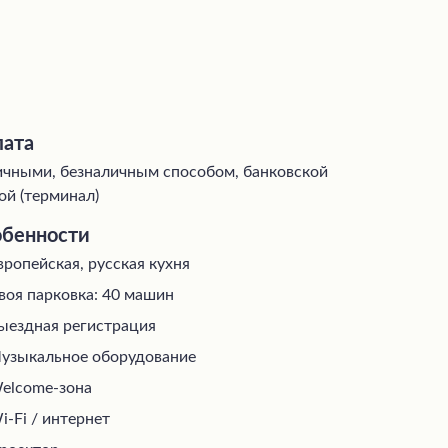
ата
чными, безналичным способом, банковской
ой (терминал)
бенности
вропейская, русская кухня
воя парковка: 40 машин
ыездная регистрация
узыкальное оборудование
elcome-зона
i-Fi / интернет