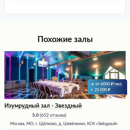
Похожие залы
и
от
6000
/чел.
+
25 000
Изумрудный зал - Звездный
(
652 отзыва
)
5.0
Москва, МО, г. Щёлково, д. Шевёлкино, КСК «Звёздный»