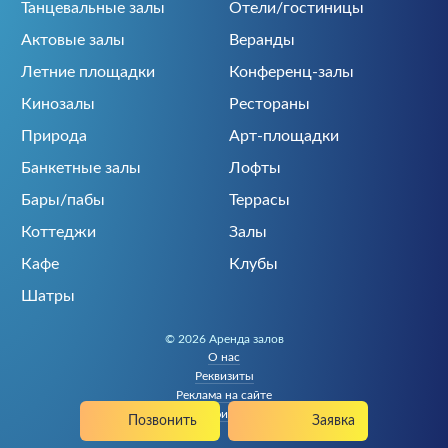
Танцевальные залы
Отели/гостиницы
Актовые залы
Веранды
Летние площадки
Конференц-залы
Кинозалы
Рестораны
Природа
Арт-площадки
Банкетные залы
Лофты
Бары/пабы
Террасы
Коттеджи
Залы
Кафе
Клубы
Шатры
© 2026 Аренда залов
О нас
Реквизиты
Реклама на сайте
Политика конфиденциальности
Позвонить
Заявка