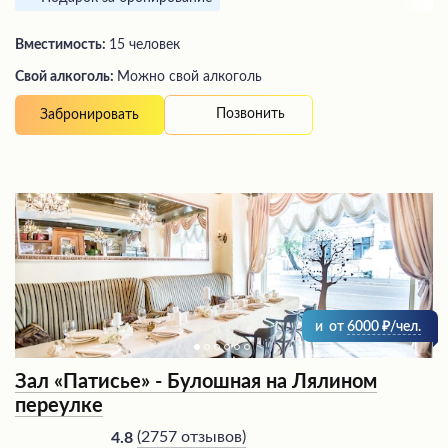
Вместимость:
15 человек
Свой алкоголь:
Можно свой алкоголь
Позвонить
Забронировать
и
от
6000
/чел.
Зал «Патисье» - Булошная на Лялином
переулке
(
2757 отзывов
)
4.8