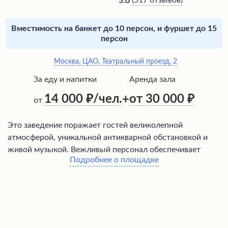
(
517 отзывов
)
5.0
Вместимость на банкет до 10 персон, и фуршет до 15
персон
Москва, ЦАО, Театральный проезд, 2
За еду и напитки
Аренда зала
14 000
/чел.
от 30 000
+
от
Это заведение поражает гостей великолепной
атмосферой, уникальной антикварной обстановкой и
живой музыкой. Вежливый персонал обеспечивает
Подробнее о площадке
отличное обслуживание, а разнообразное меню
предлагает вкусные блюда. По воскресеньям проходят
интересные мероприятия, такие как бранчи.
Расположенное в культовой гостинице в центре
Москвы, это историческое место погружает
посетителей в особую атмосферу, наполненную