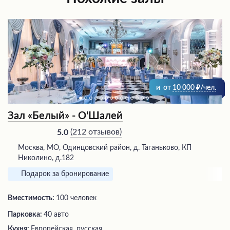
и
от
10 000
/чел.
Зал «Белый» - О'Шалей
(
212 отзывов
)
5.0
Москва, МО, Одинцовский район, д. Таганьково, КП
Николино, д.182
Подарок за бронирование
Вместимость:
100 человек
Парковка:
40 авто
Кухня:
Европейская, русская