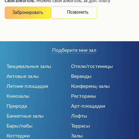
Свой алкоголь:
Можно свой алкоголь, за доп. плату
Позвонить
Забронировать
Подберите мне зал
Танцевальные залы
Отели/гостиницы
Актовые залы
Веранды
Летние площадки
Конференц-залы
Кинозалы
Рестораны
Природа
Арт-площадки
Банкетные залы
Лофты
Бары/пабы
Террасы
Коттеджи
Залы