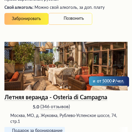
Свой алкоголь:
Можно свой алкоголь, за доп. плату
Позвонить
Забронировать
и
от
5000
/чел.
Летняя веранда - Osteria di Campagna
(
346 отзывов
)
5.0
Москва, МО, д. Жуковка, Рублево-Успенское шоссе, 74,
стр.1
Подарок за бронирование