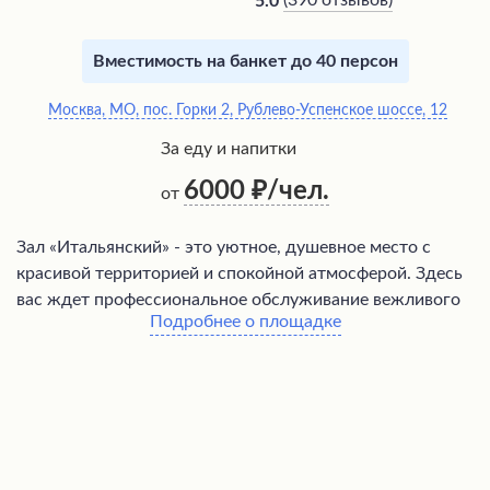
(
390 отзывов
)
5.0
Вместимость на банкет до 40 персон
Москва, МО, пос. Горки 2, Рублево-Успенское шоссе, 12
За еду и напитки
6000
/чел.
от
Зал «Итальянский» - это уютное, душевное место с
красивой территорией и спокойной атмосферой. Здесь
вас ждет профессиональное обслуживание вежливого
Подробнее о площадке
персонала, который учитывает все пожелания гостей.
Посетители высоко оценивают вкусную кухню,
особенно рекомендуя шашлык, салат с креветками,
морсы и компоты. На территории есть детская
площадка и веранда для отдыха на природе. Кроме
того, есть возможность провести мероприятия как в
отдельных домиках, так и в просторном зале, а также