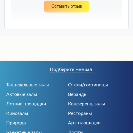
Оставить отзыв
Подберите мне зал
Танцевальные залы
Отели/гостиницы
Актовые залы
Веранды
Летние площадки
Конференц-залы
Кинозалы
Рестораны
Природа
Арт-площадки
Банкетные залы
Лофты