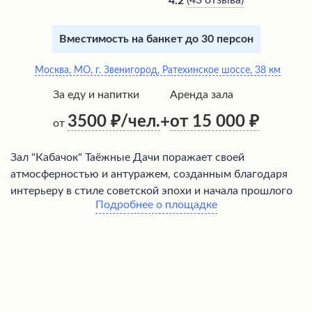
(
43 отзыва
)
4.2
Вместимость на банкет до 30 персон
Москва, МО, г. Звенигород, Ратехинское шоссе, 38 км
За еду и напитки
Аренда зала
3500
/чел.
от 15 000
+
от
Зал "Кабачок" Таёжные Дачи поражает своей
атмосферностью и антуражем, созданным благодаря
интерьеру в стиле советской эпохи и начала прошлого
Подробнее о площадке
века, а также красивой территории. Посетителей ждет
вкусная кухня, включая такие изыски, как мастер-класс
по приготовлению ухи. Дизайн интерьера и экстерьера
притягивает взгляд, а персонал, в том числе охранники
и банщики, демонстрирует не только вежливость, но и
глубокие познания в области истории и культуры.
Ценовая политика заведения может показаться