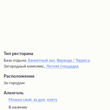
несколько высокой для среднего класса, однако это
компенсируется высоким уровнем сервиса и качеством
блюд, среди которых можно отметить вкусную рыбу на
гриле, супы, тушеные овощи и пасту с грибами, а также
великолепный выбор вин.
Тип ресторана
База отдыха,
Банкетный зал
,
Веранда / Терраса
,
Загородный комплекс,
Летняя площадка
Расположение
За городом
Алкоголь
Можно свой, за доп. плату
В наличии