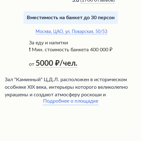
(
1706 отзывов
)
5.0
Вместимость на банкет до 30 персон
Москва, ЦАО, ул. Поварская, 50/53
За еду и напитки
❗ Мин. стоимость банкета 400 000 ₽
5000
/чел.
от
Зал "Каминный" Ц.Д.Л. расположен в историческом
особняке XIX века, интерьеры которого великолепно
украшены и создают атмосферу роскоши и
Подробнее о площадке
изысканности. Посетителей ждет высококлассное
обслуживание и разнообразное меню с
восхитительными блюдами, среди которых особенно
выделяются пирожные и салат из баклажан.
Официанты проведут для гостей интересную
экскурсию по залам, поведав увлекательные факты об