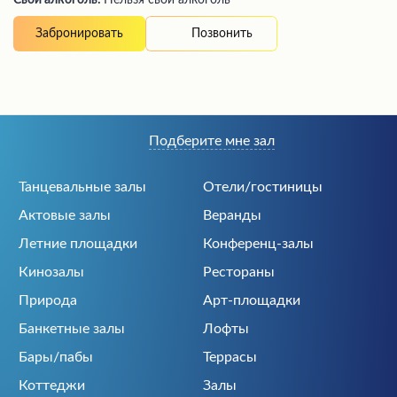
Свой алкоголь:
Нельзя свой алкоголь
Позвонить
Забронировать
Подберите мне зал
Танцевальные залы
Отели/гостиницы
Актовые залы
Веранды
Летние площадки
Конференц-залы
Кинозалы
Рестораны
Природа
Арт-площадки
Банкетные залы
Лофты
Бары/пабы
Террасы
Коттеджи
Залы