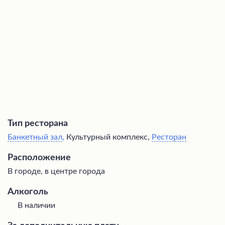
истории особняка и его знаменитых посетителях. Это
место станет идеальным выбором для ценителей
красивой обстановки, вкусной кухни и безупречного
сервиса.
Тип ресторана
Банкетный зал
,
Культурный комплекс,
Ресторан
Расположение
В городе, в центре города
Алкоголь
В наличии