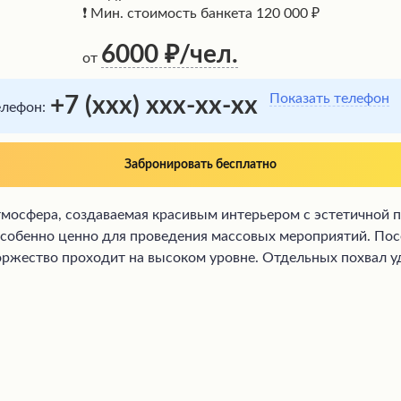
❗ Мин. стоимость банкета 120 000 ₽
6000
/чел.
от
Показать телефон
+7 (xxx) xxx-xx-xx
елефон:
Забронировать бесплатно
я атмосфера, создаваемая красивым интерьером с эстетично
 особенно ценно для проведения массовых мероприятий. По
оржество проходит на высоком уровне. Отдельных похвал 
сс организации мероприятий, будь то выбор меню, подрядч