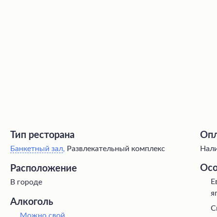
Тип ресторана
Опл
Банкетный зал
,
Развлекательный комплекс
Нали
Осо
Расположение
Е
В городе
я
Алкоголь
С
Можно свой