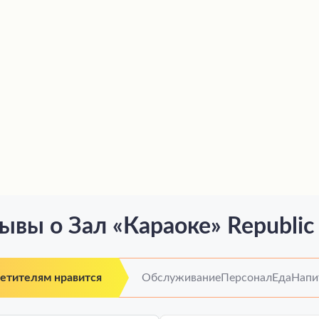
ывы о Зал «Караоке» Republic 
сетителям нравится
Обслуживание
Персонал
Еда
Напи