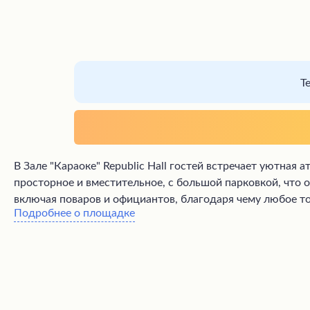
Т
В Зале "Караоке" Republic Hall гостей встречает уютна
просторное и вместительное, с большой парковкой, что
включая поваров и официантов, благодаря чему любое т
Подробнее о площадке
относится к пожеланиям клиентов и сопровождает проце