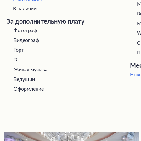
М
В наличии
В
За дополнительную плату
М
Фотограф
W
Видеограф
С
Торт
П
Dj
Мес
Живая музыка
Нов
Ведущий
Оформление