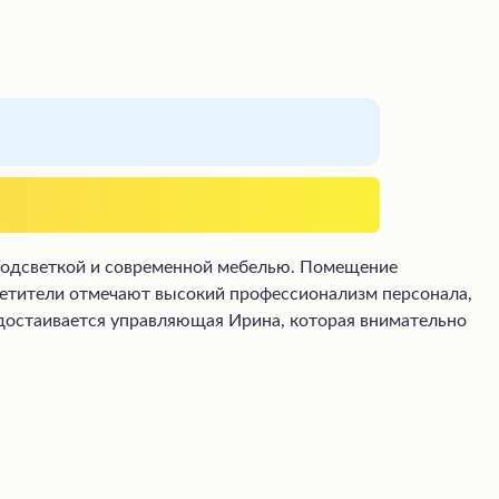
й подсветкой и современной мебелью. Помещение
сетители отмечают высокий профессионализм персонала,
удостаивается управляющая Ирина, которая внимательно
иков или дополнительных услуг.