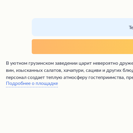
Т
В уютном грузинском заведении царит невероятно друже
вин, изысканных салатов, хачапури, сациви и других б
персонал создает теплую атмосферу гостеприимства, пр
Подробнее о площадке
посетителей, предложив им пледы или даже собственны