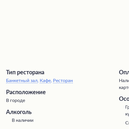
Тип ресторана
Опл
Банкетный зал
,
Кафе
,
Ресторан
Нали
карт
Расположение
Осо
В городе
Г
Алкоголь
к
В наличии
С