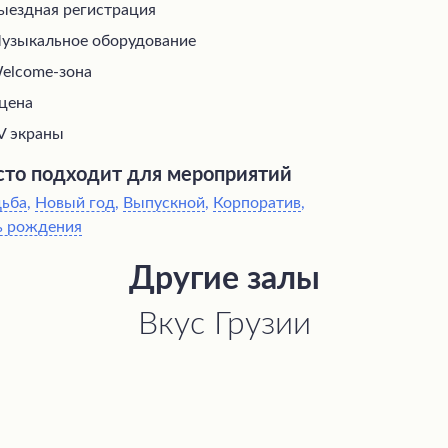
ыездная регистрация
узыкальное оборудование
elcome-зона
цена
V экраны
то подходит для мероприятий
дьба
,
Новый год
,
Выпускной
,
Корпоратив
,
ь рождения
Другие залы
Вкус Грузии