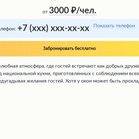
3000
/чел.
от
Показать телефон
+7 (xxx) xxx-xx-xx
елефон:
Забронировать бесплатно
любная атмосфера, где гостей встречают как добрых друз
люд национальной кухни, приготовленных с соблюдением вс
едугадывая желания гостей. Хотя у окон может быть прохл
е шарфы сотрудников.