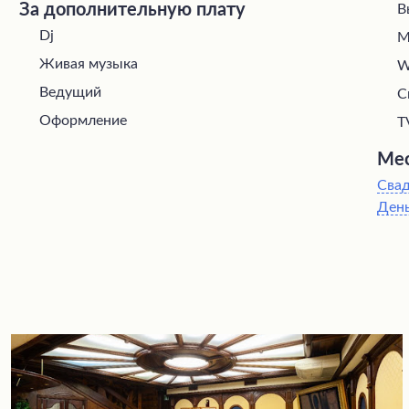
За дополнительную плату
В
Dj
М
Живая музыка
W
Ведущий
С
Оформление
T
Мес
Сва
Ден