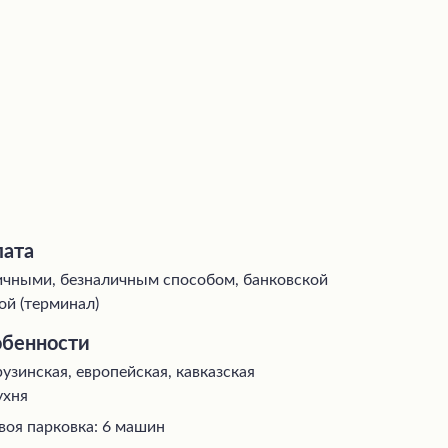
ата
чными, безналичным способом, банковской
ой (терминал)
бенности
рузинская, европейская, кавказская
ухня
воя парковка: 6 машин