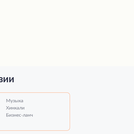
зии
Музыка
Хинкали
Бизнес-ланч