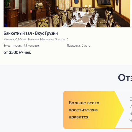
Банкетный зал - Вкус Грузии
Москва, САО, ул. Нижняя Масловка, 5. корп. 5
Вместимость:
45 человек
Парковка:
6 авто
от
3500
/чел.
От
Больше всего
посетителям
нравится
Ч