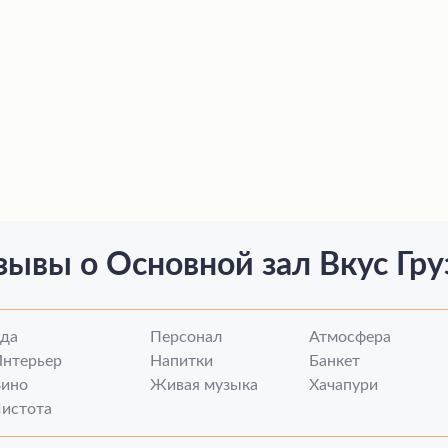
зывы о Основной зал Вкус Гру
Еда
Персонал
Атмосфера
Интерьер
Напитки
Банкет
Вино
Живая музыка
Хачапури
истота