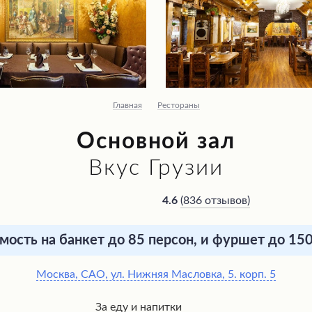
Главная
Рестораны
Основной зал
Вкус Грузии
(
836 отзывов
)
4.6
ость на банкет до 85 персон, и фуршет до 15
Москва, САО, ул. Нижняя Масловка, 5. корп. 5
За еду и напитки