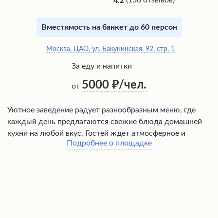
(
136 отзывов
)
4.2
Вместимость на банкет до 60 персон
Москва, ЦАО, ул. Бакунинская, 92, стр. 1
За еду и напитки
5000
/чел.
от
Уютное заведение радует разнообразным меню, где
каждый день предлагаются свежие блюда домашней
кухни на любой вкус. Гостей ждет атмосферное и
Подробнее о площадке
изысканное пространство с качественным
обслуживанием приветливого персонала. Отдельный
зал идеально подходит для проведения торжественных
мероприятий и корпоративов, где по желанию можно
организовать живую музыку. Высокий уровень кухни и
сервиса делает это место отличным выбором для
семейного праздника или деловой встречи.