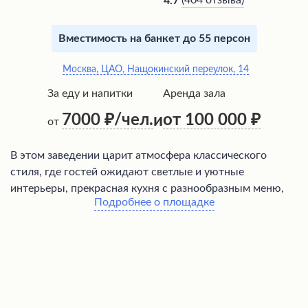
(
404 отзыва
)
4.7
Вместимость на банкет до 55 персон
Москва, ЦАО, Нащокинский переулок, 14
За еду и напитки
Аренда зала
7000
/чел.
от 100 000
и
от
В этом заведении царит атмосфера классического
стиля, где гостей ожидают светлые и уютные
интерьеры, прекрасная кухня с разнообразным меню,
Подробнее о площадке
оригинальной подачей блюд и безупречным
обслуживанием. Внимательные сотрудники помогут
организовать любое торжество, будь то свадьба,
юбилей или просто романтический ужин. Благодаря
профессионализму персонала, особенно менеджеров,
здесь можно провести незабываемый вечер в приятной
атмосфере, насладившись изысканными блюдами и