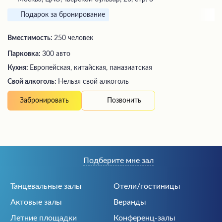
Подарок за бронирование
Вместимость:
250 человек
Парковка:
300 авто
Кухня:
Европейская, китайская, паназиатская
Свой алкоголь:
Нельзя свой алкоголь
Позвонить
Забронировать
Подберите мне зал
Танцевальные залы
Отели/гостиницы
Актовые залы
Веранды
Летние площадки
Конференц-залы