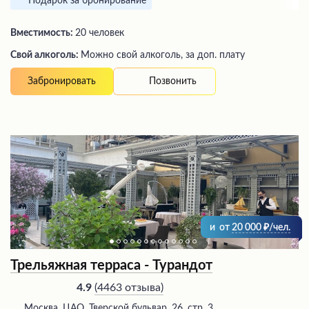
Подарок за бронирование
Вместимость:
20 человек
Свой алкоголь:
Можно свой алкоголь, за доп. плату
Позвонить
Забронировать
и
от
20 000
/чел.
Трельяжная терраса - Турандот
(
4463 отзыва
)
4.9
Москва, ЦАО, Тверской бульвар, 26, стр. 3