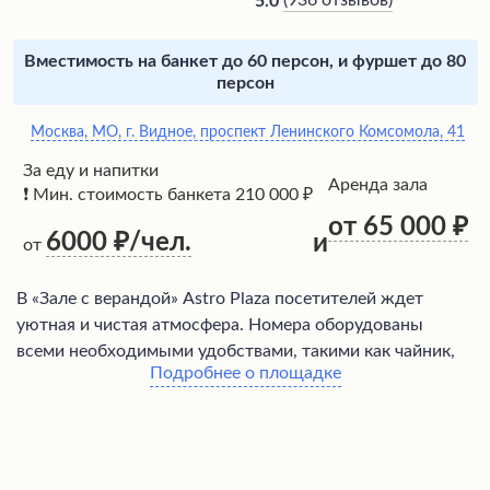
(
936 отзывов
)
5.0
Вместимость на банкет до 60 персон, и фуршет до 80
персон
Москва, МО, г. Видное, проспект Ленинского Комсомола, 41
За еду и напитки
Аренда зала
❗ Мин. стоимость банкета 210 000 ₽
от 65 000
6000
/чел.
и
от
В «Зале с верандой» Astro Plaza посетителей ждет
уютная и чистая атмосфера. Номера оборудованы
всеми необходимыми удобствами, такими как чайник,
Подробнее о площадке
бутылки воды, чай и кофе. Постельное белье удобное, а
в ванных комнатах имеются фен, шампунь, мыло и
зубные наборы. На территории комплекса
расположены тренажерный зал, боулинг, караоке и
банный комплекс с бассейнами, что создает