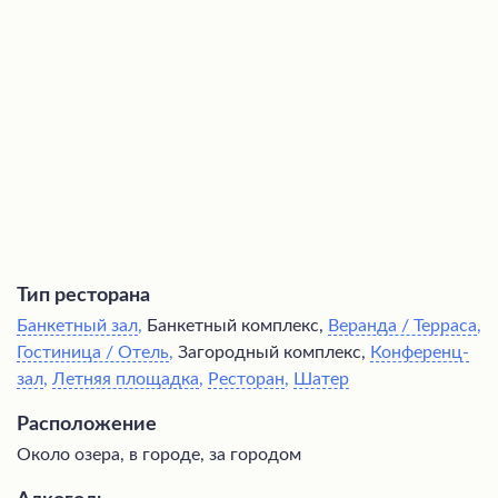
дополнительные возможности для отдыха. Гостям
предлагаются различные варианты питания, включая
шведский стол на завтрак и комплексные обеды или
ужины. Приветливый персонал готов помочь и
проинструктировать по всем вопросам.
Тип ресторана
Банкетный зал
,
Банкетный комплекс,
Веранда / Терраса
,
Гостиница / Отель
,
Загородный комплекс,
Конференц-
зал
,
Летняя площадка
,
Ресторан
,
Шатер
Расположение
Около озера, в городе, за городом