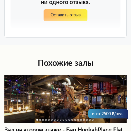
ни одного отзыва.
Оставить отзыв
Похожие залы
и
от
2500
/чел.
Зал на втором этаже - Бар HookahPlace Flat