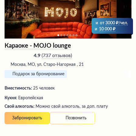
и
от
3000
/чел.
и
10 000
Караоке - MOJO lounge
(
737 отзывов
)
4.9
Москва, МО, ул. Старо-Нагорная , 21
Подарок за бронирование
Вместимость:
25 человек
Кухня:
Европейская
Свой алкоголь:
Можно свой алкоголь, за доп. плату
Позвонить
Забронировать