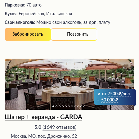
Парковка:
70 авто
Кухня:
Европейская, Итальянская
Свой алкоголь:
Можно свой алкоголь, за доп. плату
Позвонить
Забронировать
и
от
7500
/чел.
+
50 000
Шатер + веранда - GARDA
(
1649 отзывов
)
5.0
Москва, МО, пос. Дрожжино, 52