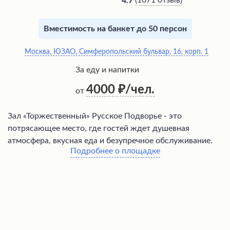
(
1071 отзыв
)
4.7
Вместимость на банкет до 50 персон
Москва, ЮЗАО, Симферопольский бульвар, 16, корп. 1
За еду и напитки
4000
/чел.
от
Зал «Торжественный» Русское Подворье - это
потрясающее место, где гостей ждет душевная
атмосфера, вкусная еда и безупречное обслуживание.
Подробнее о площадке
Интерьер зала создает идеальную обстановку для
романтических ужинов, семейных торжеств и встреч с
друзьями. Шеф-повар лично следит за качеством блюд,
предлагая гостям попробовать новинки и фирменные
угощения, такие как ребро карпа, пирожки с мясом и
ассорти рыбы. Особого внимания заслуживают
домашние настойки, среди которых выделяется