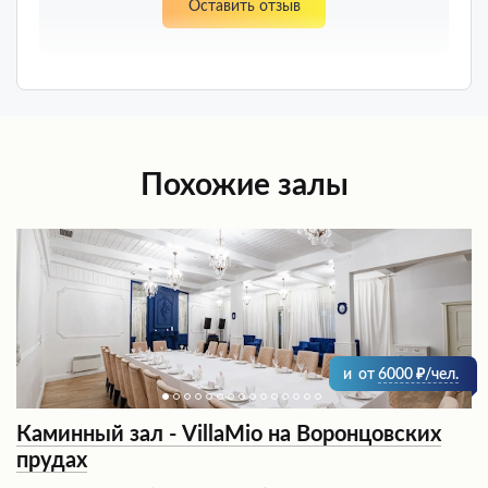
Оставить отзыв
Похожие залы
и
от
6000
/чел.
Каминный зал - VillaMio на Воронцовских
прудах