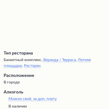
любимая многими Антоновка. Кроме того, заведение
организует тематические вечера с концертами и
развлекательными программами в лучших традициях
русской культуры.
Тип ресторана
Банкетный комплекс,
Веранда / Терраса
,
Летняя
площадка
,
Ресторан
Расположение
В городе
Алкоголь
Можно свой, за доп. плату
В наличии