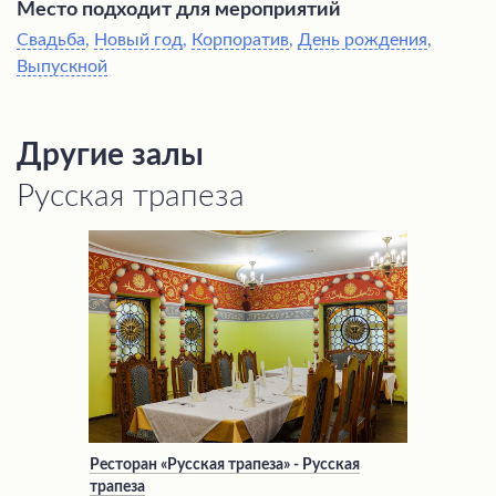
Место подходит для мероприятий
Свадьба
,
Новый год
,
Корпоратив
,
День рождения
,
Выпускной
Другие залы
Русская трапеза
Ресторан «Русская трапеза» - Русская
трапеза