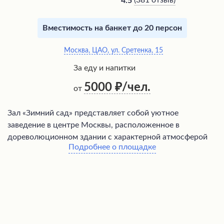
(
381 отзыв
)
4.5
Вместимость на банкет до 20 персон
Москва, ЦАО, ул. Сретенка, 15
За еду и напитки
5000
/чел.
от
Зал «Зимний сад» представляет собой уютное
заведение в центре Москвы, расположенное в
дореволюционном здании с характерной атмосферой
Подробнее о площадке
русской старины. Внутри гостей встречает зимний сад с
вечнозелеными растениями и пальмами, создающий
особую атмосферу уюта. Номера отличаются
деревянной отделкой из массива дерева, что придает
им неповторимый колорит. На завтрак гостям
предлагается разнообразный шведский стол с вкусной
выпечкой и питательными блюдами, а в лобби можно