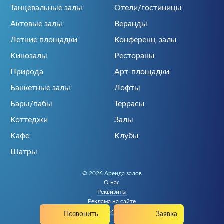
Танцевальные залы
Отели/гостиницы
Актовые залы
Веранды
Летние площадки
Конференц-залы
Кинозалы
Рестораны
Природа
Арт-площадки
Банкетные залы
Лофты
Бары/пабы
Террасы
Коттеджи
Залы
Кафе
Клубы
Шатры
© 2026 Аренда залов
О нас
Реквизиты
Реклама на сайте
Политика конфиденциальности
Позвонить
Заявка