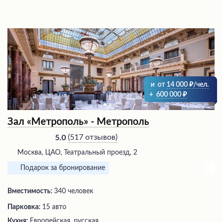
и
от
14 000
/чел.
+
600 000
Зал «Метрополь» - Метрополь
(
517 отзывов
)
5.0
Москва, ЦАО, Театральный проезд, 2
Подарок за бронирование
Вместимость:
340 человек
Парковка:
15 авто
Кухня:
Европейская, русская