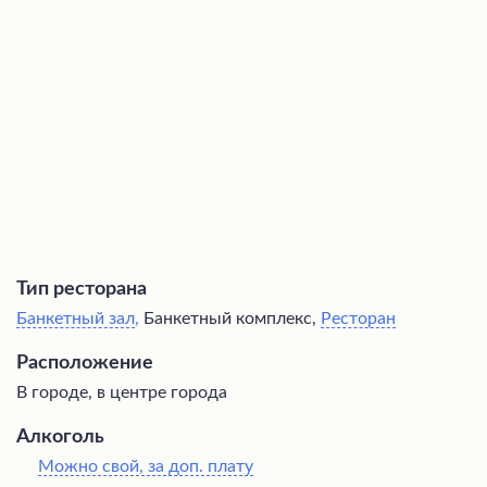
впечатляющей скоростью. В зале есть возможность
проводить небольшие мероприятия, а также более
крупные события в отдельном большом зеркальном
зале, при этом заведение остается открытым для всех
посетителей независимо от проводимых мероприятий.
Тип ресторана
Банкетный зал
,
Банкетный комплекс,
Ресторан
Расположение
В городе, в центре города
Алкоголь
Можно свой, за доп. плату