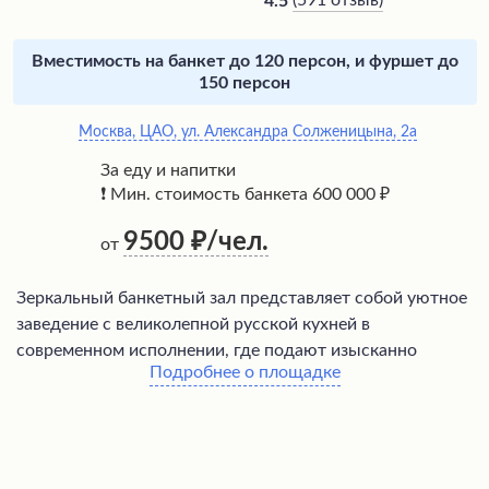
(
591 отзыв
)
4.5
Вместимость на банкет до 120 персон, и фуршет до
150 персон
Москва, ЦАО, ул. Александра Солженицына, 2а
За еду и напитки
❗ Мин. стоимость банкета 600 000 ₽
9500
/чел.
от
Зеркальный банкетный зал представляет собой уютное
заведение с великолепной русской кухней в
современном исполнении, где подают изысканно
Подробнее о площадке
приготовленные блюда, такие как осётр и телятина.
Заведение отличается удобным расположением,
приятной атмосферой и высоким уровнем
обслуживания – вышколенные официанты
демонстрируют глубокое знание меню и работают с