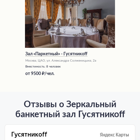
Зал «Паркетный» - Гусятникоff
Москва, ЦАО, ул. Александра Солженицына, 2а
Вместимость:
8 человек
от
9500
/чел.
Отзывы о Зеркальный
банкетный зал Гусятникоff