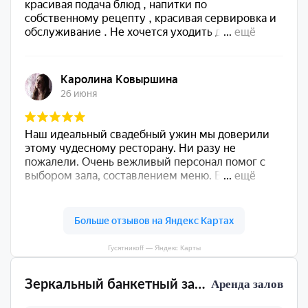
Гусятникоff — Яндекс Карты
Зеркальный банкетный зал Гусятникоff
Аренда залов