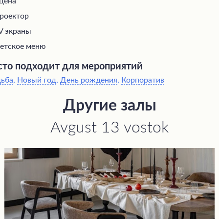
цена
роектор
V экраны
етское меню
то подходит для мероприятий
дьба
,
Новый год
,
День рождения
,
Корпоратив
Другие залы
Avgust 13 vostok