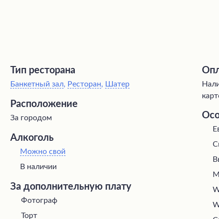
Тип ресторана
Опл
Банкетный зал
,
Ресторан
,
Шатер
Нали
карт
Расположение
Осо
За городом
Е
Алкоголь
С
Можно свой
В
В наличии
М
За дополнительную плату
W
Фотограф
W
Торт