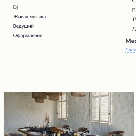
С
Dj
П
Живая музыка
T
Ведущий
Д
Оформление
Мес
Сва