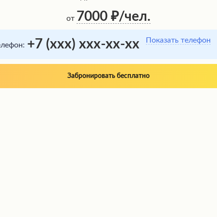
7000
/чел.
от
Показать телефон
+7 (xxx) xxx-xx-xx
елефон:
Забронировать бесплатно