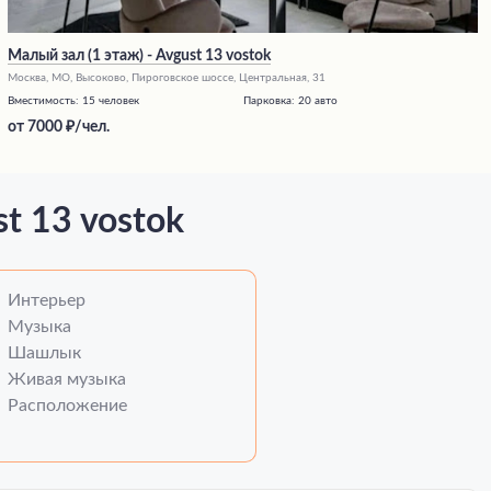
Малый зал (1 этаж)​ - Avgust 13 vostok
Москва, МО, Высоково, Пироговское шоссе, Центральная, 31
Вместимость:
15 человек
Парковка:
20 авто
от
7000
/чел.
t 13 vostok
Интерьер
Музыка
Шашлык
Живая музыка
Расположение