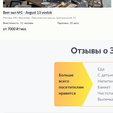
Вип-зал №1 - Avgust 13 vostok
Москва, МО, Высоково, Пироговское шоссе, Центральная, 31
Вместимость:
12 человек
Парковка:
20 авто
от
7000
/чел.
Отзывы о З
Еда
Больше
С детьм
всего
Напитк
посетителям
Банкет
нравится
Чистота
Выпечк