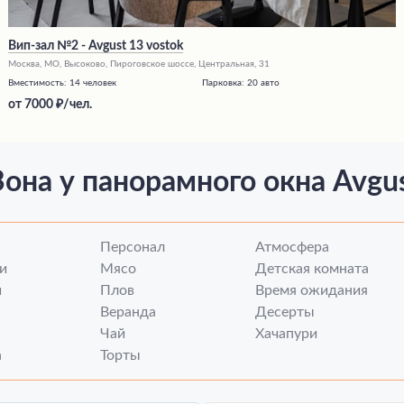
Вип-зал №2 - Avgust 13 vostok
Москва, МО, Высоково, Пироговское шоссе, Центральная, 31
Вместимость:
14 человек
Парковка:
20 авто
от
7000
/чел.
она у панорамного окна Avgus
Персонал
Атмосфера
и
Мясо
Детская комната
и
Плов
Время ожидания
Веранда
Десерты
Чай
Хачапури
а
Торты