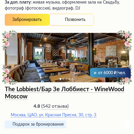
За доп. плату:
живая музыка, оформление зала на Свадьбу,
фотограф (фотосессия), видеограф, DJ
Позвонить
Забронировать
и
от
6000
/чел.
The Lobbiest/Бар Зе Лоббиест - WineWood
Moscow
(
542 отзыва
)
4.8
Москва, ЦАО, ул. Красная Пресня, 30, стр. 3
Подарок за бронирование