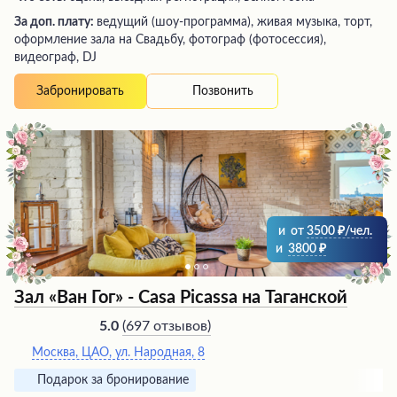
За доп. плату:
ведущий (шоу-программа), живая музыка, торт,
оформление зала на Свадьбу, фотограф (фотосессия),
видеограф, DJ
Позвонить
Забронировать
и
от
3500
/чел.
и
3800
Зал «Ван Гог» - Casa Picassa на Таганской
(
697 отзывов
)
5.0
Москва, ЦАО, ул. Народная, 8
Подарок за бронирование