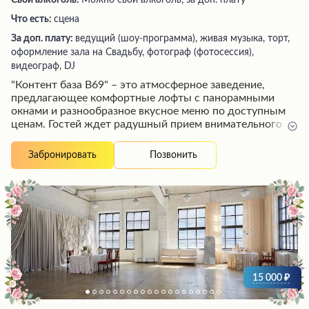
Свой алкоголь:
Можно свой алкоголь, за доп. плату
Что есть:
сцена
За доп. плату:
ведущий (шоу-программа), живая музыка, торт,
оформление зала на Свадьбу, фотограф (фотосессия),
видеограф, DJ
"Контент база В69" – это атмосферное заведение,
предлагающее комфортные лофты с панорамными
окнами и разнообразное вкусное меню по доступным
ценам. Гостей ждет радушный прием внимательного
персонала, готового помочь в любой момент.
Праздничная атмосфера, караоке и живая музыка
Позвонить
Забронировать
создают идеальные условия для торжеств и веселого
времяпрепровождения в компании друзей. Несмотря на
некоторые незначительные недостатки, посетители
остаются довольными ярким и незабываемым опытом
в этом уютном месте.
15 000