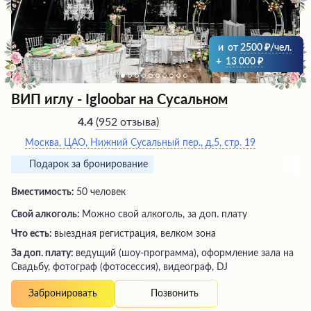
и
от
2500
/чел.
+
13 000
ВИП иглу - Igloobar на Сусальном
(
952 отзыва
)
4.4
Москва, ЦАО, Нижний Сусальный пер., д,5, стр. 19
Подарок за бронирование
Вместимость:
50 человек
Свой алкоголь:
Можно свой алкоголь, за доп. плату
Что есть:
выездная регистрация, велком зона
За доп. плату:
ведущий (шоу-программа), оформление зала на
Свадьбу, фотограф (фотосессия), видеограф, DJ
Позвонить
Забронировать