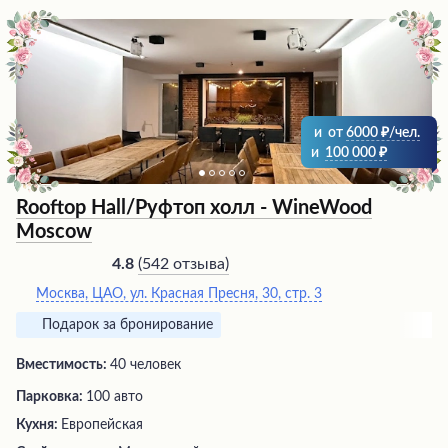
и
от
6000
/чел.
и
100 000
Rooftop Hall/Руфтоп холл - WineWood
Moscow
(
542 отзыва
)
4.8
Москва, ЦАО, ул. Красная Пресня, 30, стр. 3
Подарок за бронирование
Вместимость:
40 человек
Парковка:
100 авто
Кухня:
Европейская