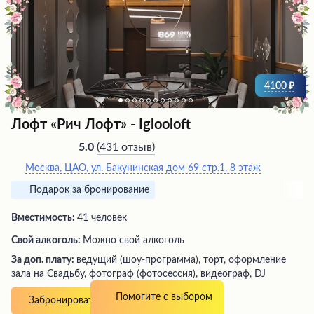
4100
Лофт «Рич Лофт» - Iglooloft
(
431 отзыв
)
5.0
Москва, ЦАО, ул. Бакунинская дом 69 стр.1, 8 этаж
Подарок за бронирование
Вместимость:
41 человек
Свой алкоголь:
Можно свой алкоголь
За доп. плату:
ведущий (шоу-программа), торт, оформление
зала на Свадьбу, фотограф (фотосессия), видеограф, DJ
Помогите с выбором
Позвонить
Забронировать