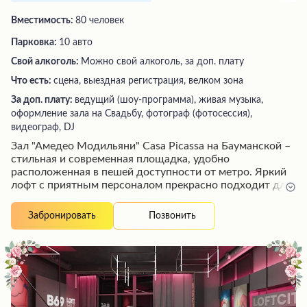
Вместимость:
80 человек
Парковка:
10 авто
Свой алкоголь:
Можно свой алкоголь, за доп. плату
Что есть:
сцена, выездная регистрация, велком зона
За доп. плату:
ведущий (шоу-программа), живая музыка,
оформление зала на Свадьбу, фотограф (фотосессия),
видеограф, DJ
Зал "Амедео Модильяни" Casa Picassa на Бауманской –
стильная и современная площадка, удобно
расположенная в пешей доступности от метро. Яркий
лофт с приятным персоналом прекрасно подходит для
проведения мероприятий различного формата и
масштаба. Гости отмечают высокий уровень
Позвонить
Забронировать
организации, вкусный кейтеринг и приемлемую
стоимость услуг. В зале можно провести как небольшое
мероприятие на 50 человек, так и масштабный
корпоратив, заказав дополнительные услуги диджея,
фотографа и других специалистов. Отзывчивые и
терпеливые менеджеры окажут качественную
поддержку на всех этапах подготовки и проведения