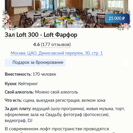
того, в заведении можно заказать услуги ведущего,
который сделает любое торжество веселым и
запоминающимся.
25 000
Зал Loft 300 - Loft Фарфор
(
177 отзывов
)
4.6
Москва, ЦАО, Денисовский переулок, 30, стр. 1
Подарок за бронирование
Вместимость:
170 человек
Кухня:
Кейтеринг
Свой алкоголь:
Можно свой алкоголь
Что есть:
сцена, выездная регистрация, велком зона
За доп. плату:
ведущий (шоу-программа), живая музыка, торт,
оформление зала на Свадьбу, фотограф (фотосессия),
видеограф, DJ
В современном лофт-пространстве проводятся