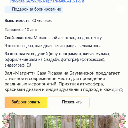
Москва, ЦАО, ул. Бауманская, 11, стр. 8
Подарок за бронирование
Вместимость:
30 человек
Парковка:
10 авто
Свой алкоголь:
Можно свой алкоголь, за доп. плату
Что есть:
сцена, выездная регистрация, велком зона
За доп. плату:
ведущий (шоу-программа), живая музыка,
оформление зала на Свадьбу, фотограф (фотосессия),
видеограф, DJ
Зал «Магритт» Casa Picassa на Бауманской предлагает
стильное и современное место для проведения
различных мероприятий. Приятная атмосфера,
красивый дизайн и индивидуальный подход к каждому
клиенту делают его отличным выбором. Удобная
локация, вкусная кухня и разумные цены дополняют
Позвонить
Забронировать
положительные впечатления. Профессиональная
команда гарантирует высокий уровень организации и
обслуживания, обеспечивая незабываемый опыт для
гостей.