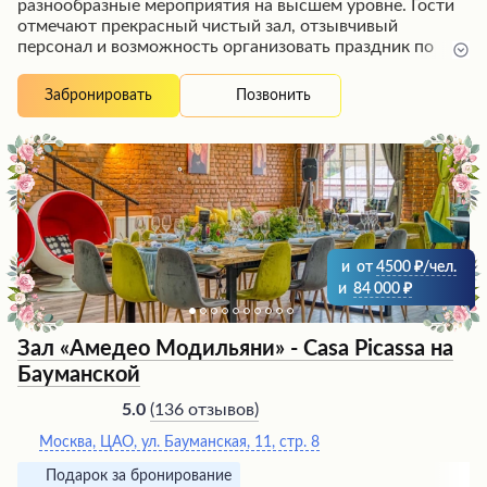
разнообразные мероприятия на высшем уровне. Гости
отмечают прекрасный чистый зал, отзывчивый
персонал и возможность организовать праздник по
своему вкусу. Заведение предлагает как уютную
атмосферу для небольших компаний, так и масштабные
Позвонить
Забронировать
площадки для крупных событий. Профессиональные
администраторы учитывают все пожелания клиентов, а
шеф-повара готовят вкусные блюда, полностью
соответствующие запросам гостей. Независимо от
формата мероприятия, посетители остаются довольны
сервисом и радушным гостеприимством.
и
от
4500
/чел.
и
84 000
Зал «Амедео Модильяни» - Casa Picassa на
Бауманской
(
136 отзывов
)
5.0
Москва, ЦАО, ул. Бауманская, 11, стр. 8
Подарок за бронирование