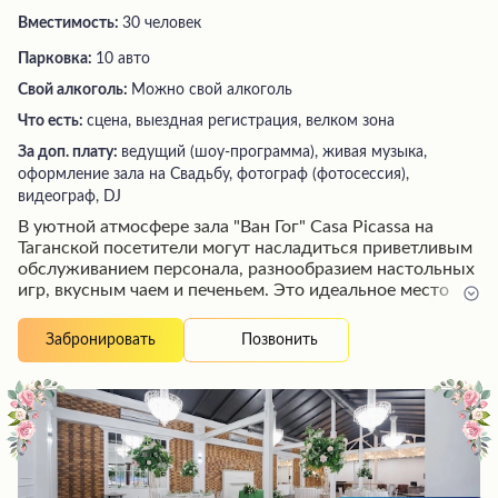
Вместимость:
30 человек
Парковка:
10 авто
Свой алкоголь:
Можно свой алкоголь
Что есть:
сцена, выездная регистрация, велком зона
За доп. плату:
ведущий (шоу-программа), живая музыка,
оформление зала на Свадьбу, фотограф (фотосессия),
видеограф, DJ
В уютной атмосфере зала "Ван Гог" Casa Picassa на
Таганской посетители могут насладиться приветливым
обслуживанием персонала, разнообразием настольных
игр, вкусным чаем и печеньем. Это идеальное место
для проведения корпоративных мероприятий,
празднования дней рождения или романтических
Позвонить
Забронировать
свиданий благодаря красивому интерьеру, радушию
сотрудников и возможности арендовать отдельную
комнату. Посетители высоко ценят тихую обстановку,
домашний уют и скромные расценки заведения в
центре Москвы.