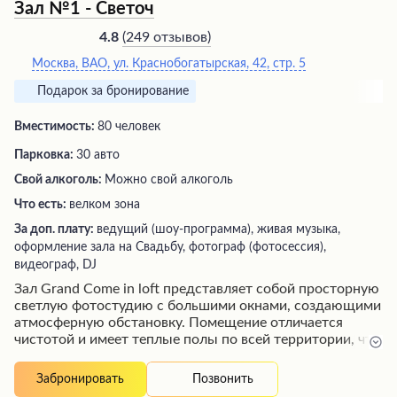
Зал №1 - Светоч
(
249 отзывов
)
4.8
Москва, ВАО, ул. Краснобогатырская, 42, стр. 5
Подарок за бронирование
Вместимость:
80 человек
Парковка:
30 авто
Свой алкоголь:
Можно свой алкоголь
Что есть:
велком зона
За доп. плату:
ведущий (шоу-программа), живая музыка,
оформление зала на Свадьбу, фотограф (фотосессия),
видеограф, DJ
Зал Grand Come in loft представляет собой просторную
светлую фотостудию с большими окнами, создающими
атмосферную обстановку. Помещение отличается
чистотой и имеет теплые полы по всей территории, что
обеспечивает уют. Для фотосессий предлагаются
различные зоны: главный большой зал, уютные залы
Позвонить
Забронировать
поменьше, а также ресепшен с красивой лестницей и