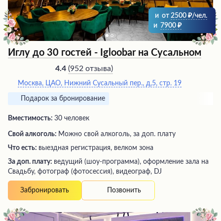
незабываемые впечатления и желание вновь посетить
это чудесное место.
и
от
2500
/чел.
и
7900
Иглу до 30 гостей - Igloobar на Сусальном
(
952 отзыва
)
4.4
Москва, ЦАО, Нижний Сусальный пер., д,5, стр. 19
Подарок за бронирование
Вместимость:
30 человек
Свой алкоголь:
Можно свой алкоголь, за доп. плату
Что есть:
выездная регистрация, велком зона
За доп. плату:
ведущий (шоу-программа), оформление зала на
Свадьбу, фотограф (фотосессия), видеограф, DJ
Позвонить
Забронировать