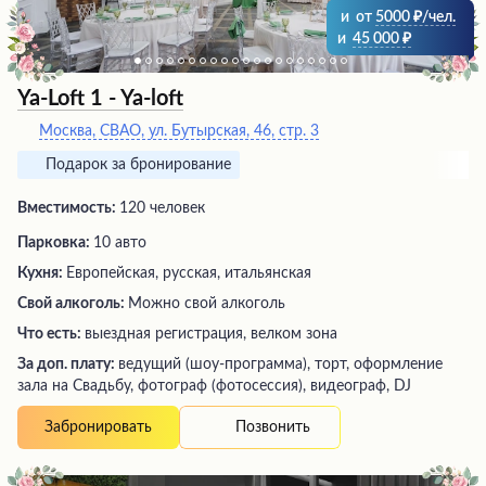
и
от
5000
/чел.
и
45 000
Ya-Loft 1 - Ya-loft
Москва, СВАО, ул. Бутырская, 46, стр. 3
Подарок за бронирование
Вместимость:
120 человек
Парковка:
10 авто
Кухня:
Европейская, русская, итальянская
Свой алкоголь:
Можно свой алкоголь
Что есть:
выездная регистрация, велком зона
За доп. плату:
ведущий (шоу-программа), торт, оформление
зала на Свадьбу, фотограф (фотосессия), видеограф, DJ
Позвонить
Забронировать