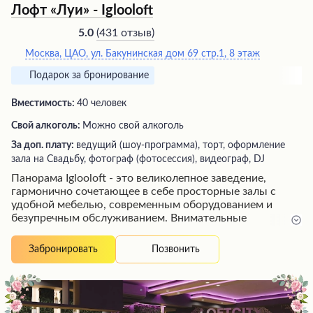
Лофт «Луи» - Iglooloft
(
431 отзыв
)
5.0
Москва, ЦАО, ул. Бакунинская дом 69 стр.1, 8 этаж
Подарок за бронирование
Вместимость:
40 человек
Свой алкоголь:
Можно свой алкоголь
За доп. плату:
ведущий (шоу-программа), торт, оформление
зала на Свадьбу, фотограф (фотосессия), видеограф, DJ
Панорама Iglooloft - это великолепное заведение,
гармонично сочетающее в себе просторные залы с
удобной мебелью, современным оборудованием и
безупречным обслуживанием. Внимательные
администраторы не только оперативно реагируют на
любые просьбы посетителей, но и заранее помогают
Позвонить
Забронировать
продумать все нюансы предстоящего мероприятия.
Чистота, уют и стильный дизайн интерьера создают
атмосферу, располагающую к приятному отдыху и
незабываемым впечатлениям. Гости непременно оценят
профессионализм сотрудников, предусмотрительно