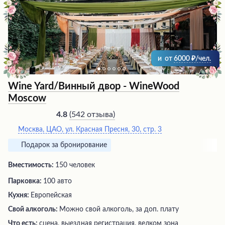
и
от
6000
/чел.
Wine Yard/Винный двор - WineWood
Moscow
(
542 отзыва
)
4.8
Москва, ЦАО, ул. Красная Пресня, 30, стр. 3
Подарок за бронирование
Вместимость:
150 человек
Парковка:
100 авто
Кухня:
Европейская
Свой алкоголь:
Можно свой алкоголь, за доп. плату
Что есть:
сцена, выездная регистрация, велком зона