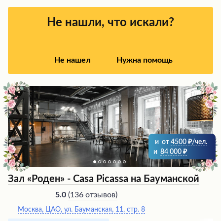
Не нашли, что искали?
Не нашел
Нужна помощь
и
от
4500
/чел.
и
84 000
Зал «Роден» - Casa Picassa на Бауманской
(
136 отзывов
)
5.0
Москва, ЦАО, ул. Бауманская, 11, стр. 8