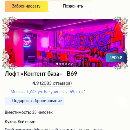
Позвонить
Забронировать
4900
Лофт «Контент база» - В69
(
2085 отзывов
)
4.9
Москва, ЦАО, ул. Бакунинская, 69, стр.1
Подарок за бронирование
Вместимость:
33 человек
Кухня:
Кейтеринг