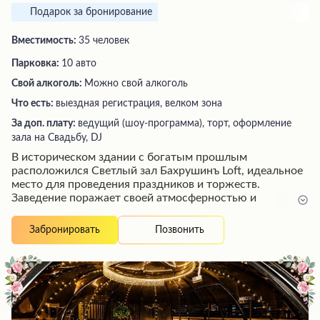
Подарок за бронирование
Вместимость:
35 человек
Парковка:
10 авто
Свой алкоголь:
Можно свой алкоголь
Что есть:
выездная регистрация, велком зона
За доп. плату:
ведущий (шоу-программа), торт, оформление
зала на Свадьбу, DJ
В историческом здании с богатым прошлым
расположился Светлый зал Бахрушинъ Loft, идеальное
место для проведения праздников и торжеств.
Заведение поражает своей атмосферностью и
продуманным интерьером в стиле Прованс, который
создает ощущение уютной обстановки старинного
Позвонить
Забронировать
замка при свечах. Здесь предлагается великолепная
авторская кухня с оригинальными блюдами, которые
неизменно вызывают восторг у гостей.
Профессиональное и приветливое обслуживание, а
также возможность оперативной организации
мероприятия любого масштаба обеспечивают