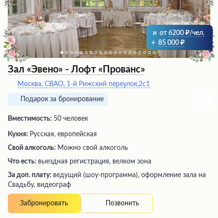
и
от
6200
/чел.
+
85 000
Зал «Эвено» - Лофт «Прованс»
Москва, СВАО, 1-й Рижский переулок,2с1
Подарок за бронирование
Вместимость:
50 человек
Кухня:
Русская, европейская
Свой алкоголь:
Можно свой алкоголь
Что есть:
выездная регистрация, велком зона
За доп. плату:
ведущий (шоу-программа), оформление зала на
Свадьбу, видеограф
Позвонить
Забронировать