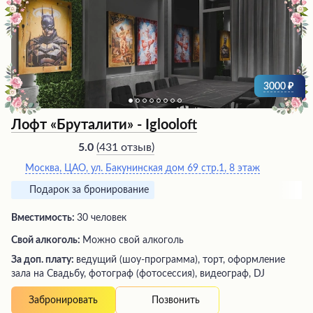
3000
Лофт «Бруталити» - Iglooloft
(
431 отзыв
)
5.0
Москва, ЦАО, ул. Бакунинская дом 69 стр.1, 8 этаж
Подарок за бронирование
Вместимость:
30 человек
Свой алкоголь:
Можно свой алкоголь
За доп. плату:
ведущий (шоу-программа), торт, оформление
зала на Свадьбу, фотограф (фотосессия), видеограф, DJ
Позвонить
Забронировать