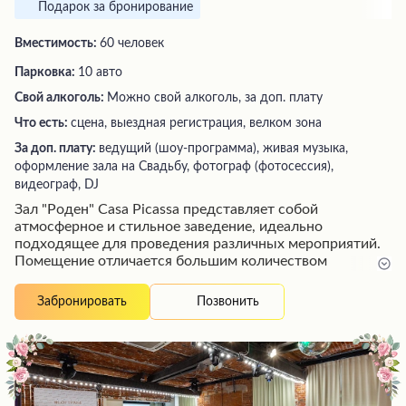
Подарок за бронирование
Вместимость:
60 человек
Парковка:
10 авто
Свой алкоголь:
Можно свой алкоголь, за доп. плату
Что есть:
сцена, выездная регистрация, велком зона
За доп. плату:
ведущий (шоу-программа), живая музыка,
оформление зала на Свадьбу, фотограф (фотосессия),
видеограф, DJ
Зал "Роден" Casa Picassa представляет собой
атмосферное и стильное заведение, идеально
подходящее для проведения различных мероприятий.
Помещение отличается большим количеством
естественного света, оригинальной иллюминацией и
малыми декоративными деталями, создающими
Позвонить
Забронировать
неповторимую атмосферу. Гостей ждет высокий
уровень обслуживания, начиная с этапа подготовки
мероприятия - опытные сотрудники помогут с выбором
площадки, составлением меню и программы. Особого
внимания заслуживает профессионализм официантов,
которые своевременно обслуживают гостей. Кроме