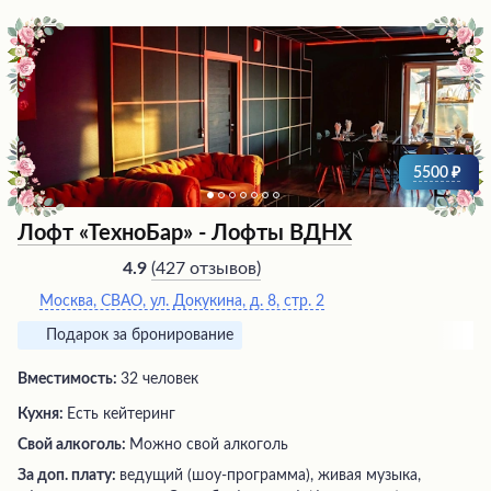
ретро автомобилем снаружи. Студия оборудована всем
необходимым, включая мощный отпариватель для
одежды и возможность аренды дополнительного
света. Посетителей встречает внимательный и
приятный администратор, готовый обеспечить
комфортные условия для творческой работы.
5500
Лофт «ТехноБар» - Лофты ВДНХ
(
427 отзывов
)
4.9
Москва, СВАО, ул. Докукина, д. 8, стр. 2
Подарок за бронирование
Вместимость:
32 человек
Кухня:
Есть кейтеринг
Свой алкоголь:
Можно свой алкоголь
За доп. плату:
ведущий (шоу-программа), живая музыка,