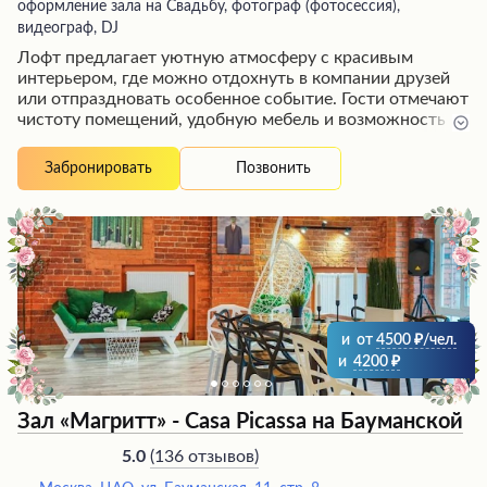
оформление зала на Свадьбу, фотограф (фотосессия),
видеограф, DJ
Лофт предлагает уютную атмосферу с красивым
интерьером, где можно отдохнуть в компании друзей
или отпраздновать особенное событие. Гости отмечают
чистоту помещений, удобную мебель и возможность
подключать собственные гаджеты к аудиосистеме.
Особого внимания заслуживает профессиональный и
Позвонить
Забронировать
дружелюбный персонал, который оперативно
реагирует на любые просьбы посетителей. Кроме того,
лофт располагает открытой террасой на крыше, где
создается великолепная атмосфера для фотосессий в
вечернее время. Многие рекомендуют посетить это
заведение, чтобы насладиться приятной обстановкой и
получить незабываемые впечатления.
и
от
4500
/чел.
и
4200
Зал «Магритт» - Casa Picassa на Бауманской
(
136 отзывов
)
5.0