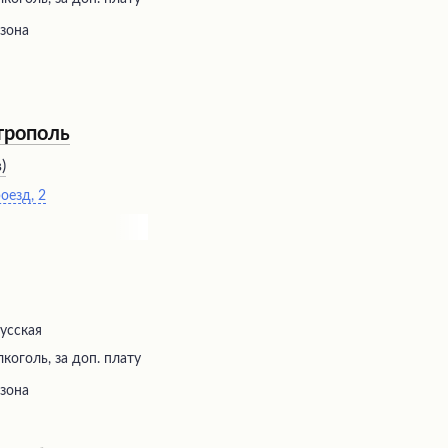
 зона
трополь
в
)
оезд, 2
русская
коголь, за доп. плату
 зона