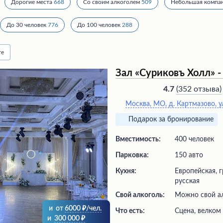
Дорогие места
668
Со своим алкоголем
509
Небольшая компа
До 30 человек
776
До 100 человек
288
те
Зал «Суриковъ Холл» - 
(
352 отзыва
)
4.7
Москва, МО, д. Картмазово, ул
Подарок за бронирование
Вместимость:
400 человек
Парковка:
150 авто
Кухня:
Европейская, г
русская
Свой алкоголь:
Можно свой ал
и
от
6000
/чел.
Что есть:
сцена, велком
и
300 000