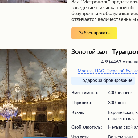
Зал "Метрополь" представля
заведение с изысканной обс
безупречным обслуживанием
отличается величественным
куполом и изящной сервиров
наполнена живой музыкой и
Забронировать
предлагает широкий выбор 
шведском столе, включая на
качества без ограничений. 
Золотой зал - Турандо
внимательно улавливают ка
гостей и оперативно обслуж
(
4463 отзыв
4.9
безукоризненный сервис.
Москва, ЦАО, Тверской бульвар
Подарок за бронирование
Вместимость:
400 человек
Парковка:
300 авто
Кухня:
Европейская, к
паназиатская
Свой алкоголь:
Нельзя свой а
Что есть:
велком зона