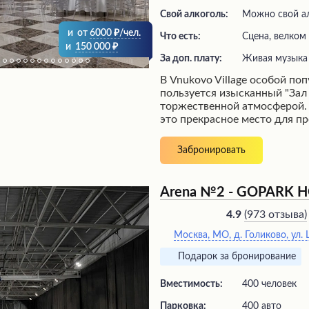
Свой алкоголь:
Можно свой ал
и
от
6000
/чел.
Что есть:
сцена, велком
и
150 000
За доп. плату:
живая музыка
В Vnukovo Village особой по
пользуется изысканный "Зал
торжественной атмосферой. 
это прекрасное место для п
праздничных мероприятий б
просторному залу с велико
Забронировать
оформлением и разнообраз
вкуснейших блюд. Професси
обслуживание, развлекатель
Arena №2 - GOPARK 
живая музыка создают неза
впечатления, оставляя гостей
(
973 отзыва
)
4.9
Дополнительным преимущес
Москва, МО, д. Голиково, ул. 
наличие гостиницы на терри
также возможность прогулок
Подарок за бронирование
парку.
Вместимость:
400 человек
Парковка:
400 авто