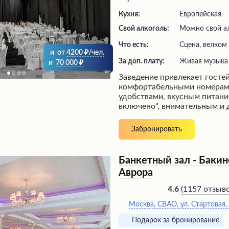
Кухня:
Европейская
Свой алкоголь:
Можно свой ал
Что есть:
сцена, велком
и
от
4200
/чел.
За доп. плату:
живая музыка
и
70 000
Заведение привлекает госте
комфортабельными номерам
удобствами, вкусным питани
включено", внимательным и
персоналом. Посетителям д
бассейн, тропа для прогулок
Забронировать
бассейн для плавания. Для с
предусмотрены развлечения:
игровые аппараты. Территор
Банкетный зал - Бакин
благоустраивается, создава
Аврора
атмосферу для отдыха. Заве
для проведения корпоратив
(
1157 отзыв
4.6
так и для семейного посеще
Москва, СВАО, ул. Стартовая,
Подарок за бронирование