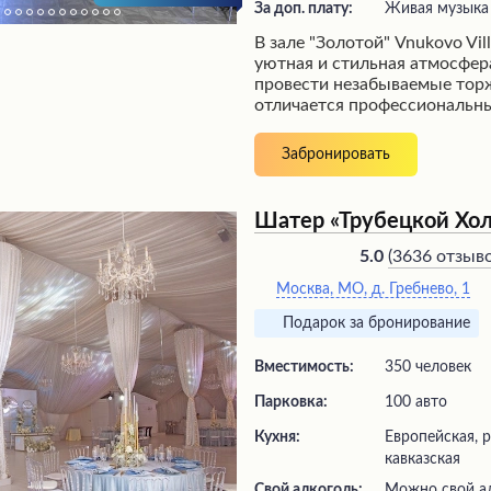
За доп. плату:
живая музыка
В зале "Золотой" Vnukovo Vil
уютная и стильная атмосфера
провести незабываемые торж
отличается профессиональн
персонала, который внимат
клиентов и создает празднич
Забронировать
Посетители высоко оценива
предлагаемые поварами, а т
сопровождение мероприятий
Шатер «Трубецкой Хол
элегантном банкетном зале 
насладиться красивым офор
(
3636 отзыв
5.0
и уютной обстановкой. Заве
Москва, МО, д. Гребнево, 1
подходит для проведения т
удобному расположению и 
Подарок за бронирование
обслуживания.
Вместимость:
350 человек
Парковка:
100 авто
Кухня:
Европейская, р
кавказская
Свой алкоголь:
Можно свой ал