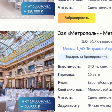
и
от
6500
/чел.
Что есть:
сцена, велком
+
120 000
Забронировать
Зал «Метрополь» - Ме
(
517 отзыво
5.0
Москва, ЦАО, Театральный пр
Подарок за бронирование
Вместимость:
340 человек
Парковка:
15 авто
Кухня:
Европейская, 
Свой алкоголь:
Можно свой ал
Что есть:
сцена, велком
и
от
14 000
/чел.
За доп. плату:
живая музыка
+
600 000