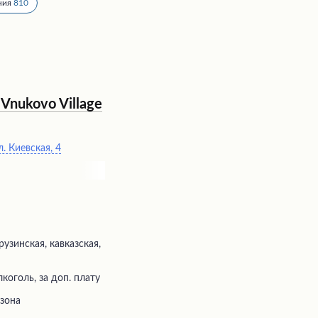
ния
810
Vnukovo Village
. Киевская, 4
рузинская, кавказская,
коголь, за доп. плату
 зона