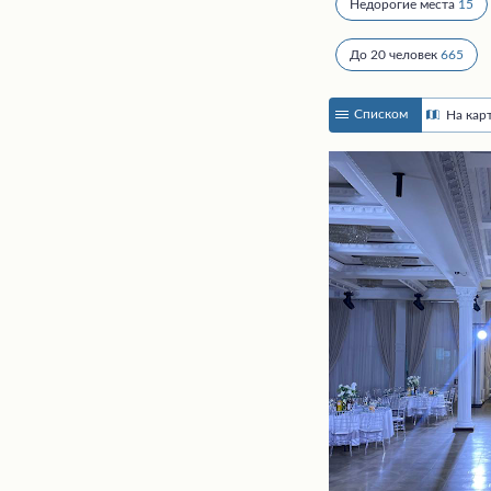
Недорогие места
15
До 20 человек
665
Списком
На кар