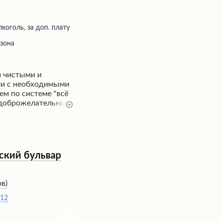
коголь, за доп. плату
 зона
й чистыми и
и с необходимыми
ем по системе "всё
 доброжелательным
оступен открытый
, спортзал и крытый
емей с детьми
 батутный центр и
ия активно
ский бульвар
я приятную
дение подходит как
ных мероприятий,
ов
)
ния.
 12