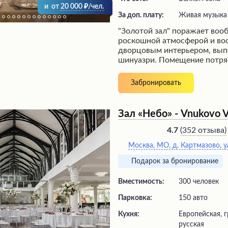
и
от
20 000
/чел.
За доп. плату:
живая музыка
"Золотой зал" поражает воо
роскошной атмосферой и во
дворцовым интерьером, вып
шинуазри. Помещение потря
великолепием убранства, с
пребывания в музее высоког
Забронировать
впечатление производит изы
блюд фирменной кухни, ра
разнообразием вкусов. Безу
Зал «Небо» - Vnukovo V
обслуживание внимательных
официантов, воплощающих 
(
352 отзыва
)
4.7
гостеприимства, делает вече
Москва, МО, д. Картмазово, ул
поистине незабываемым.
Подарок за бронирование
Вместимость:
300 человек
Парковка:
150 авто
Кухня:
Европейская, г
русская