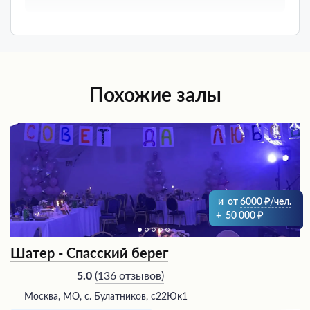
Похожие залы
и
от
6000
/чел.
+
50 000
Шатер - Спасский берег
(
136 отзывов
)
5.0
Москва, МО, с. Булатников, с22Юк1