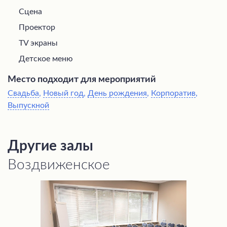
Сцена
Проектор
TV экраны
Детское меню
Место подходит для мероприятий
Свадьба
,
Новый год
,
День рождения
,
Корпоратив
,
Выпускной
Другие залы
Воздвиженское