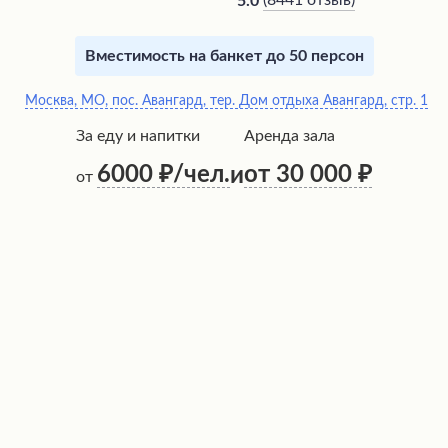
(
8441 отзыв
)
5.0
Вместимость на банкет до 50 персон
Москва, МО, пос. Авангард, тер. Дом отдыха Авангард, стр. 1
За еду и напитки
Аренда зала
6000
/чел.
от 30 000
и
от