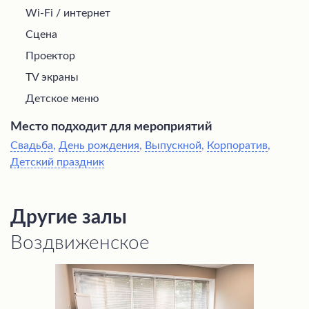
Wi-Fi / интернет
Сцена
Проектор
TV экраны
Детское меню
Место подходит для мероприятий
Свадьба
,
День рождения
,
Выпускной
,
Корпоратив
,
Детский праздник
Другие залы
Воздвиженское