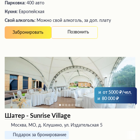
Парковка:
400 авто
Кухня:
Европейская
Свой алкоголь:
Можно свой алкоголь, за доп. плату
Позвонить
Забронировать
и
от
5000
/чел.
и
80 000
Шатер - Sunrise Village
Москва, МО, д. Клушино, ул. Издательская 5
Подарок за бронирование