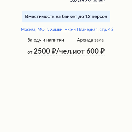
(
143 отзыва
)
5.0
Вместимость на банкет до 12 персон
Москва, МО, г. Химки, мкр-н Планерная, стр. 4б
За еду и напитки
Аренда зала
2500
/чел.
от 600
и
от