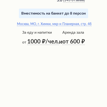
(
143 отзыва
)
5.0
Вместимость на банкет до 8 персон
Москва, МО, г. Химки, мкр-н Планерная, стр. 4б
За еду и напитки
Аренда зала
1000
/чел.
от 600
и
от