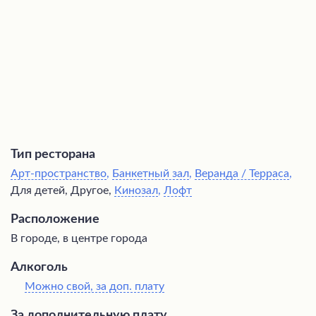
атмосферу заведения. Гости остаются довольны
профессиональным и дружелюбным обслуживанием, а
также высоким уровнем комфорта и развлечений.
Тип ресторана
Арт-пространство
,
Банкетный зал
,
Веранда / Терраса
,
Для детей, Другое,
Кинозал
,
Лофт
Расположение
В городе, в центре города
Алкоголь
Можно свой, за доп. плату
За дополнительную плату