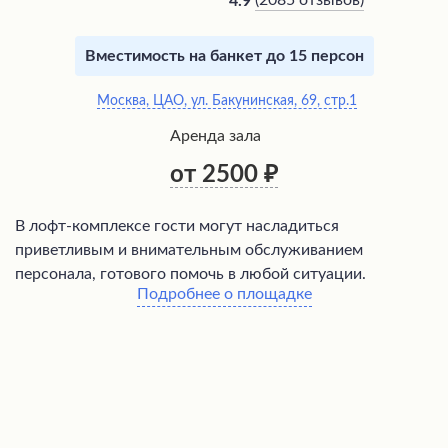
(
2085 отзывов
)
4.9
Вместимость на банкет до 15 персон
Москва, ЦАО, ул. Бакунинская, 69, стр.1
Аренда зала
от 2500
В лофт-комплексе гости могут насладиться
приветливым и внимательным обслуживанием
персонала, готового помочь в любой ситуации.
Подробнее о площадке
Стильные и комфортабельные комнаты с современным
дизайном создают атмосферу уюта и расслабления.
Посетители высоко оценивают качественное звуковое
оборудование, проекторы и караоке-системы, которые
обеспечивают незабываемый отдых. Разнообразие
лофтов позволяет выбрать подходящий вариант на
любой вкус, а вкусные кальяны дополняют приятную