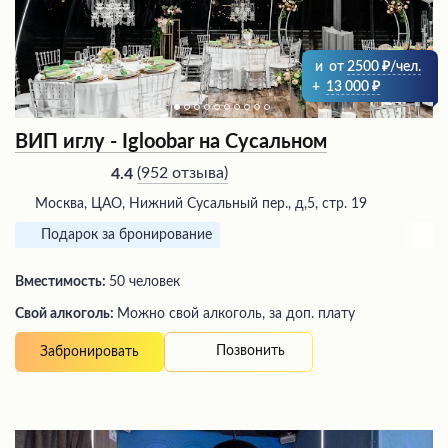
и
от
2500
/чел.
+
13 000
ВИП иглу - Igloobar на Сусальном
(
952 отзыва
)
4.4
Москва, ЦАО, Нижний Сусальный пер., д,5, стр. 19
Подарок за бронирование
Вместимость:
50 человек
Свой алкоголь:
Можно свой алкоголь, за доп. плату
Позвонить
Забронировать