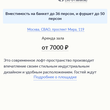
(
36 отзывов
)
4.9
Вместимость на банкет до 36 персон, и фуршет до 50
персон
Москва, СВАО, проспект Мира, 119
Аренда зала
от 7000
Это современное лофт-пространство производит
впечатление своим стильным индустриальным
дизайном и удобным расположением. Гостей ждут
Подробнее о площадке
просторные залы с высокими потолками, креативно
оформленные для проведения торжеств, корпоративов
и фотосессий. Заведение отличается
профессиональным подходом к организации
мероприятий, оперативным реагированием на любые
ситуации и высоким уровнем сервиса, что обеспечивает