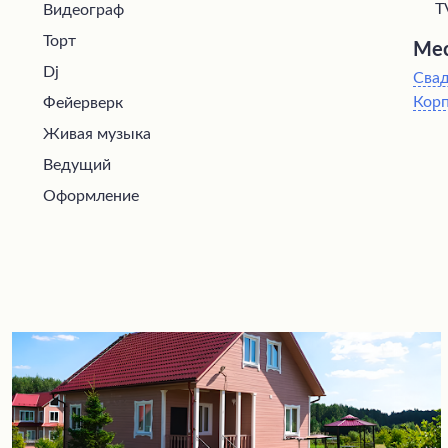
T
Видеограф
Торт
Мес
Dj
Сва
Кор
Фейерверк
Живая музыка
Ведущий
Оформление