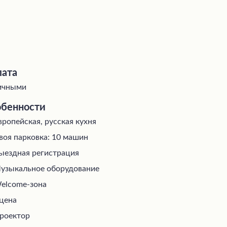
ата
ичными
бенности
вропейская, русская кухня
воя парковка: 10 машин
ыездная регистрация
узыкальное оборудование
elcome-зона
цена
роектор