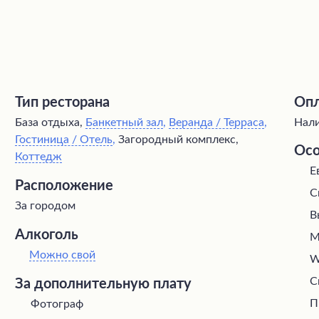
Тип ресторана
Опл
База отдыха,
Банкетный зал
,
Веранда / Терраса
,
Нал
Гостиница / Отель
,
Загородный комплекс,
Осо
Коттедж
Е
Расположение
С
За городом
В
Алкоголь
М
Можно свой
W
С
За дополнительную плату
П
Фотограф