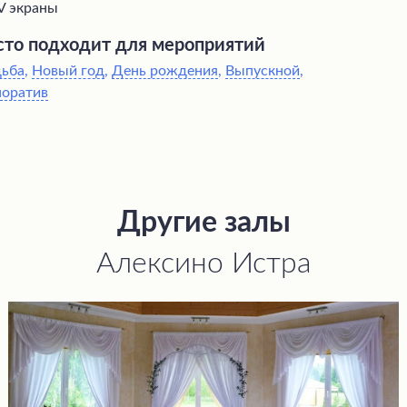
V экраны
то подходит для мероприятий
дьба
,
Новый год
,
День рождения
,
Выпускной
,
поратив
Другие залы
Алексино Истра