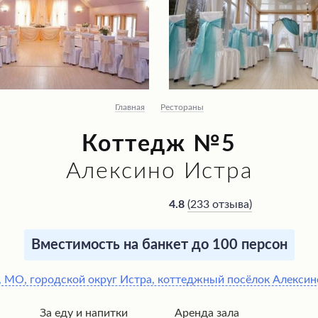
Главная
Рестораны
Коттедж №5
Алексино Истра
(
233 отзыва
)
4.8
Вместимость на банкет до 100 персон
, МО, городской округ Истра, коттеджный посёлок Алексин
За еду и напитки
Аренда зала