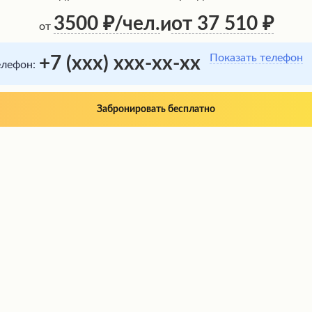
3500
/чел.
от 37 510
и
от
Показать телефон
+7 (xxx) xxx-xx-xx
елефон:
Забронировать бесплатно