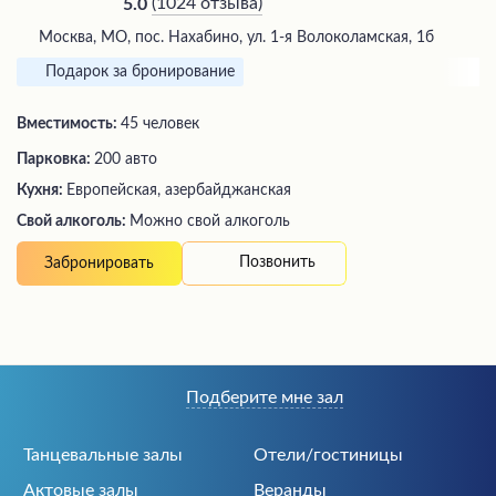
(
1024 отзыва
)
5.0
Москва, МО, пос. Нахабино, ул. 1-я Волоколамская, 1б
Подарок за бронирование
Вместимость:
45 человек
Парковка:
200 авто
Кухня:
Европейская, азербайджанская
Свой алкоголь:
Можно свой алкоголь
Позвонить
Забронировать
Подберите мне зал
Танцевальные залы
Отели/гостиницы
Актовые залы
Веранды