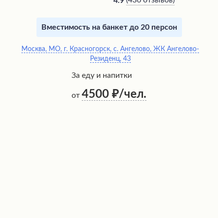
(
436 отзывов
)
4.9
Вместимость на банкет до 20 персон
Москва, МО, г. Красногорск, с. Ангелово, ЖК Ангелово-
Резиденц, 43
За еду и напитки
4500
/чел.
от