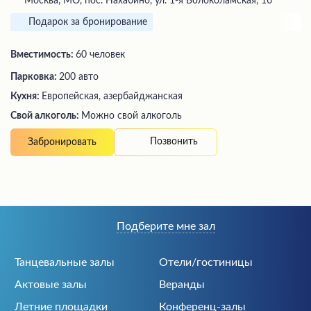
Москва, МО, пос. Нахабино, ул. 1-я Волоколамская, 1б
Подарок за бронирование
Вместимость:
60 человек
Парковка:
200 авто
Кухня:
Европейская, азербайджанская
Свой алкоголь:
Можно свой алкоголь
Позвонить
Забронировать
Подберите мне зал
Танцевальные залы
Отели/гостиницы
Актовые залы
Веранды
Летние площадки
Конференц-залы