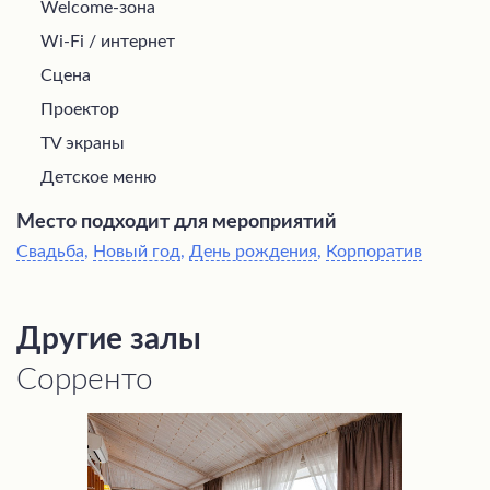
Welcome-зона
Wi-Fi / интернет
Сцена
Проектор
TV экраны
Детское меню
Место подходит для мероприятий
Свадьба
,
Новый год
,
День рождения
,
Корпоратив
Другие залы
Сорренто