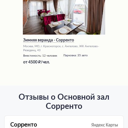
Зимняя веранда - Сорренто
Москва, МО, г. Красногорск, с. Ангелово, ЖК Ангелово-
Резиденц, 43
Парковка:
35 авто
Вместимость:
12 человек
от
4500
/чел.
Отзывы о Основной зал
Сорренто